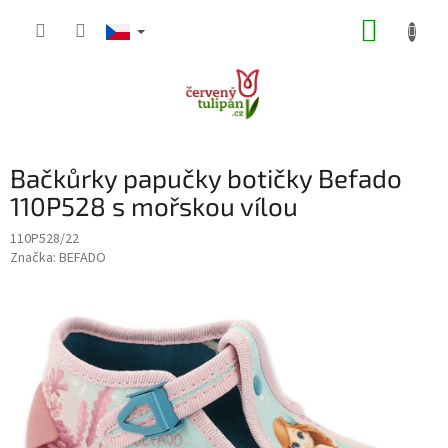
Přejít
NÁKUP
na
obsah
KOŠÍK
Bačkůrky papučky botičky Befado
110P528 s mořskou vílou
110P528/22
Značka:
BEFADO