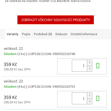
se šňůrkou na stažení- rozměr cca 40x34cm- barva růžová
ZOBRAZIT VŠECHNY SOUVISEJÍCÍ PRODUKTY
Varianty
Popis
Podobné (6)
Diskuze
Ostatní informace
velikost: 22
Skladem
(2 ks)
| 110P528/22
EAN:
5905502320746
Do 
359 Kč
296,69 Kč bez DPH
velikost: 23
Skladem
(4 ks)
| 110P528/23
EAN:
5905502320753
Do 
359 Kč
296,69 Kč bez DPH