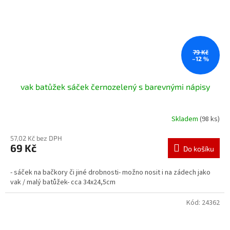
79 Kč
–12 %
vak batůžek sáček černozelený s barevnými nápisy
Skladem
(98 ks)
57,02 Kč bez DPH
69 Kč
Do košíku
- sáček na bačkory či jiné drobnosti- možno nosit i na zádech jako
vak / malý batůžek- cca 34x24,5cm
Kód:
24362