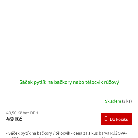
Sáček pytlík na bačkory nebo tělocvik růžový
Skladem
(3 ks)
40,50 Kč bez DPH
49 Kč
Do košíku
- Sáček pytlík na bačkory / tělocvik - cena za 1 kus barva RŮŽOVÁ-