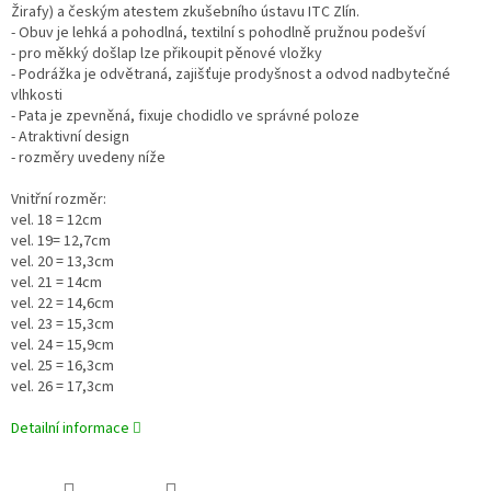
Žirafy) a českým atestem zkušebního ústavu ITC Zlín.
- Obuv je lehká a pohodlná, textilní s pohodlně pružnou podešví
- pro měkký došlap lze přikoupit pěnové vložky
- Podrážka je odvětraná, zajišťuje prodyšnost a odvod nadbytečné
vlhkosti
- Pata je zpevněná, fixuje chodidlo ve správné poloze
- Atraktivní design
- rozměry uvedeny níže
Vnitřní rozměr:
vel. 18 = 12cm
vel. 19= 12,7cm
vel. 20 = 13,3cm
vel. 21 = 14cm
vel. 22 = 14,6cm
vel. 23 = 15,3cm
vel. 24 = 15,9cm
vel. 25 = 16,3cm
vel. 26 = 17,3cm
Detailní informace