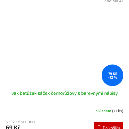
Kód:
58042
79 Kč
–12 %
vak batůžek sáček černorůžový s barevnými nápisy
Skladem
(33 ks)
57,02 Kč bez DPH
69 Kč
Do košíku