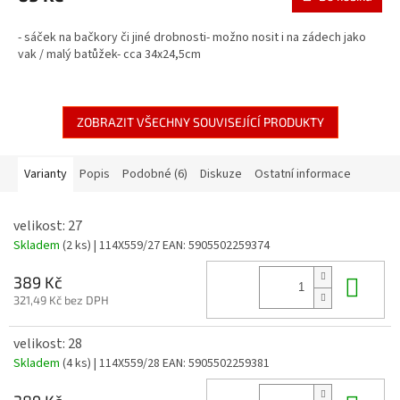
- sáček na bačkory či jiné drobnosti- možno nosit i na zádech jako
vak / malý batůžek- cca 34x24,5cm
ZOBRAZIT VŠECHNY SOUVISEJÍCÍ PRODUKTY
Varianty
Popis
Podobné (6)
Diskuze
Ostatní informace
velikost: 27
Skladem
(2 ks)
| 114X559/27
EAN:
5905502259374
Do 
389 Kč
321,49 Kč bez DPH
velikost: 28
Skladem
(4 ks)
| 114X559/28
EAN:
5905502259381