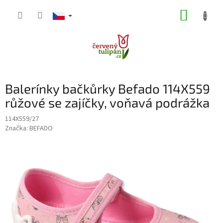
Přejít
NÁKUP
na
obsah
KOŠÍK
Balerínky bačkůrky Befado 114X559
růžové se zajíčky, voňavá podrážka
114X559/27
Značka:
BEFADO