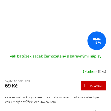
79 Kč
–12 %
vak batůžek sáček černozelený s barevnými nápisy
Skladem
(98 ks)
57,02 Kč bez DPH
69 Kč
Do košíku
- sáček na bačkory či jiné drobnosti- možno nosit i na zádech jako
vak / malý batůžek- cca 34x24,5cm