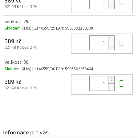
Do 
389 Kč
321,49 Kč bez DPH
velikost: 29
Skladem
(4 ks)
| 114X559/29
EAN:
5905502259398
Do 
389 Kč
321,49 Kč bez DPH
velikost: 30
Skladem
(4 ks)
| 114X559/30
EAN:
5905502259404
Do 
389 Kč
321,49 Kč bez DPH
Z
á
p
a
Informace pro vás