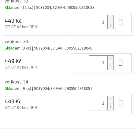
velikost: 32
Skladem
(11 ks)
| 903Y004/32
EAN:
5905502318033
Do 
449 Kč
371,07 Kč bez DPH
velikost: 33
Skladem
(9 ks)
| 903Y004/33
EAN:
5905502318040
Do 
449 Kč
371,07 Kč bez DPH
velikost: 34
Skladem
(9 ks)
| 903Y004/34
EAN:
5905502318057
Do 
449 Kč
371,07 Kč bez DPH
Z