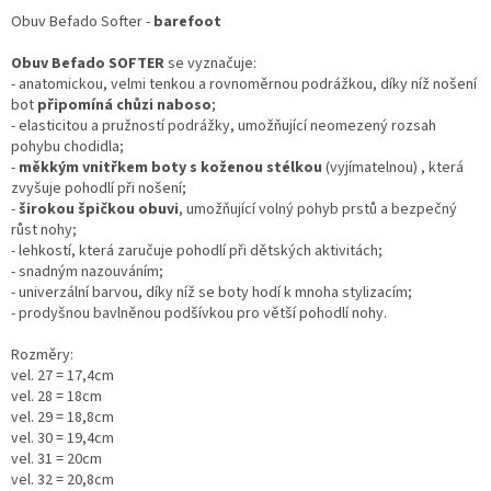
Obuv Befado Softer -
barefoot
Obuv Befado SOFTER
se vyznačuje:
- anatomickou, velmi tenkou a rovnoměrnou podrážkou, díky níž nošení
bot
připomíná chůzi naboso
;
- elasticitou a pružností podrážky, umožňující neomezený rozsah
pohybu chodidla;
-
měkkým vnitřkem boty s koženou stélkou
(vyjímatelnou) , která
zvyšuje pohodlí při nošení;
-
širokou špičkou obuvi
, umožňující volný pohyb prstů a bezpečný
růst nohy;
- lehkostí, která zaručuje pohodlí při dětských aktivitách;
- snadným nazouváním;
- univerzální barvou, díky níž se boty hodí k mnoha stylizacím;
- prodyšnou bavlněnou podšívkou pro větší pohodlí nohy.
Rozměry:
vel. 27 = 17,4cm
vel. 28 = 18cm
vel. 29 = 18,8cm
vel. 30 = 19,4cm
vel. 31 = 20cm
vel. 32 = 20,8cm