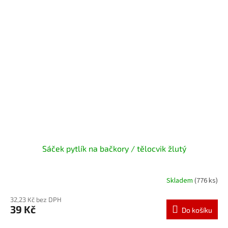
Sáček pytlík na bačkory / tělocvik žlutý
Skladem
(776 ks)
32,23 Kč bez DPH
39 Kč
Do košíku