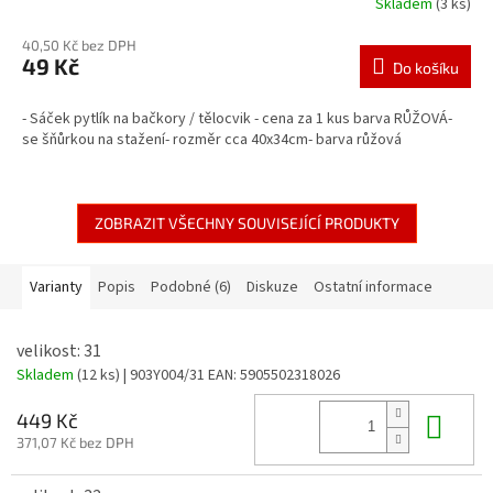
Skladem
(3 ks)
40,50 Kč bez DPH
49 Kč
Do košíku
- Sáček pytlík na bačkory / tělocvik - cena za 1 kus barva RŮŽOVÁ-
se šňůrkou na stažení- rozměr cca 40x34cm- barva růžová
ZOBRAZIT VŠECHNY SOUVISEJÍCÍ PRODUKTY
Varianty
Popis
Podobné (6)
Diskuze
Ostatní informace
velikost: 31
Skladem
(12 ks)
| 903Y004/31
EAN:
5905502318026
Do 
449 Kč
371,07 Kč bez DPH