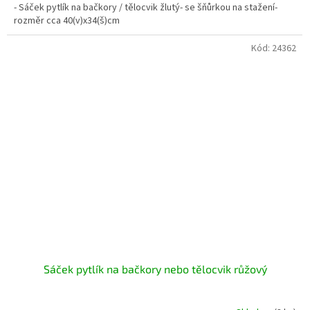
- Sáček pytlík na bačkory / tělocvik žlutý- se šňůrkou na stažení-
rozměr cca 40(v)x34(š)cm
Kód:
24362
Sáček pytlík na bačkory nebo tělocvik růžový