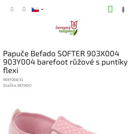
Přejít
NÁKUP
na
obsah
KOŠÍK
Papuče Befado SOFTER 903X004
903Y004 barefoot růžové s puntíky
flexi
903Y004/31
Značka:
BEFADO