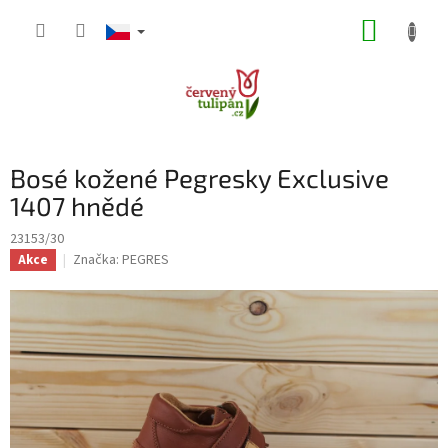
Přejít
NÁKUP
na
obsah
KOŠÍK
Bosé kožené Pegresky Exclusive
1407 hnědé
23153/30
Značka:
PEGRES
Akce