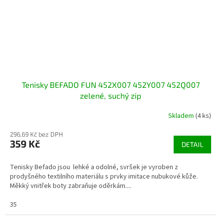
Tenisky BEFADO FUN 452X007 452Y007 452Q007
zelené, suchý zip
Skladem
(4 ks)
296,69 Kč bez DPH
359 Kč
DETAIL
Tenisky Befado jsou lehké a odolné, svršek je vyroben z
prodyšného textilního materiálu s prvky imitace nubukové kůže.
Měkký vnitřek boty zabraňuje oděrkám....
35