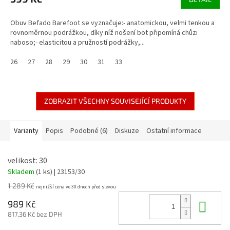
Obuv Befado Barefoot se vyznačuje:- anatomickou, velmi tenkou a
rovnoměrnou podrážkou, díky níž nošení bot připomíná chůzi
naboso;- elasticitou a pružností podrážky,...
26
27
28
29
30
31
33
ZOBRAZIT VŠECHNY SOUVISEJÍCÍ PRODUKTY
Varianty
Popis
Podobné (6)
Diskuze
Ostatní informace
velikost: 30
Skladem
(1 ks)
| 23153/30
1 289 Kč
Do 
989 Kč
817,36 Kč bez DPH