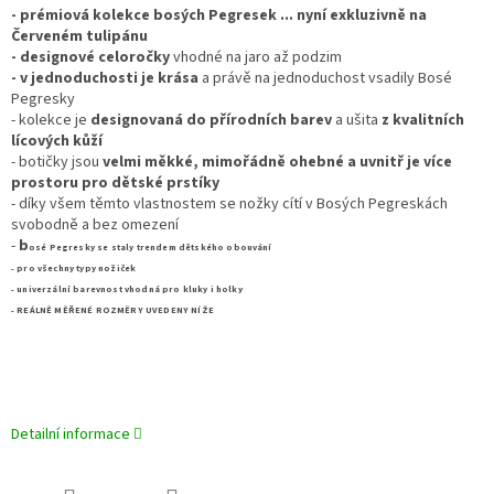
- prémiová kolekce bosých Pegresek ... nyní exkluzivně na
Červeném tulipánu
- designové celoročky
vhodné na jaro až podzim
- v jednoduchosti je krása
a právě na jednoduchost vsadily Bosé
Pegresky
- kolekce je
designovaná do přírodních barev
a ušita
z kvalitních
lícových kůží
- botičky jsou
velmi měkké, mimořádně ohebné a uvnitř je více
prostoru pro dětské prstíky
- díky všem těmto vlastnostem se nožky cítí v Bosých Pegreskách
svobodně a bez omezení
-
b
osé Pegresky se staly trendem dětského obouvání
- pro všechny typy nožiček
- univerzální barevnost vhodná pro kluky i holky
- REÁLNĚ MĚŘENÉ ROZMĚRY UVEDENY NÍŽE
Detailní informace