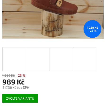
1 289 Kč
–23 %
1 289 Kč
–23 %
989 Kč
817,36 Kč bez DPH
Měrná
ZVOLTE VARIANTU
cena: