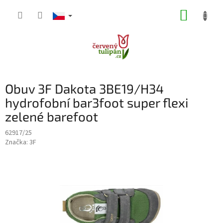
Přejít
NÁKUP
na
obsah
KOŠÍK
Obuv 3F Dakota 3BE19/H34
hydrofobní bar3foot super flexi
zelené barefoot
62917/25
Značka:
3F