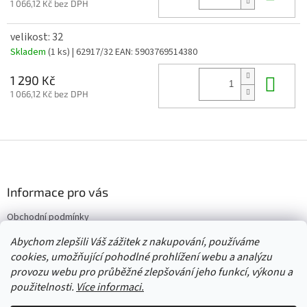
1 066,12 Kč bez DPH
velikost: 32
Skladem
(1 ks)
| 62917/32
EAN:
5903769514380
Do 
1 290 Kč
1 066,12 Kč bez DPH
Z
á
p
a
Informace pro vás
t
Obchodní podmínky
í
Vrácení/výměna/reklamace
Abychom zlepšili Váš zážitek z nakupování, používáme
Velkoobchod
cookies, umožňující pohodlné prohlížení webu a analýzu
provozu webu pro průběžné zlepšování jeho funkcí, výkonu a
použitelnosti.
Více informaci.