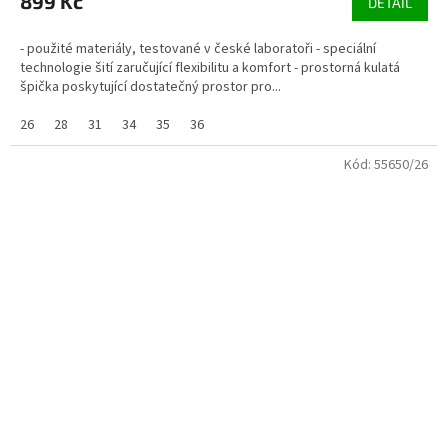
899 Kč
DETAIL
- použité materiály, testované v české laboratoři - speciální
technologie šití zaručující flexibilitu a komfort - prostorná kulatá
špička poskytující dostatečný prostor pro...
26
28
31
34
35
36
Kód:
55650/26