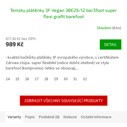
Tenisky plátěnky 3F Vegan 3BE29/12 bar3foot super
flexi grafit barefoot
Skladem
(6 ks)
817,36 Kč bez DPH
989 Kč
DETAIL
- kvalitní bačkůrky plátěnky 3F evropského výrobce, s certifikátem
Zdrowa stopa- super flexibilní (velice dobře ohebné) ve stylu
barefoot (kompromis)- lehko se obouvají,...
24
25
26
27
28
29
30
31
32
ZOBRAZIT VŠECHNY SOUVISEJÍCÍ PRODUKTY
Varianty
Popis
Podobné (6)
Diskuze
Ostatní informace