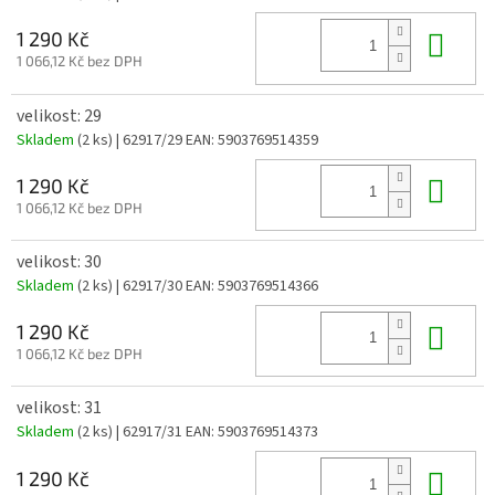
Do 
1 290 Kč
1 066,12 Kč bez DPH
velikost: 29
Skladem
(2 ks)
| 62917/29
EAN:
5903769514359
Do 
1 290 Kč
1 066,12 Kč bez DPH
velikost: 30
Skladem
(2 ks)
| 62917/30
EAN:
5903769514366
Do 
1 290 Kč
1 066,12 Kč bez DPH
velikost: 31
Skladem
(2 ks)
| 62917/31
EAN:
5903769514373
Do 
1 290 Kč