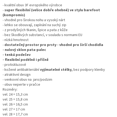
- kvalitní obuv 3F evropského výrobce
-
super flexibilní (velice dobře ohebné) ve stylu barefoot
(kompromis)
- vhodné pro širokou nohu a vysoký nárt
- lehko se obouvají, zapínání na suchý zip
- z prodyšných tkanin, špice a pata z kůže
- bez škodlivých substancí, v souladu s normami EU
- nízká hmotnost
-
dostatečný prostor pro prsty - vhodné pro širší chodidla
- nulový sklon pata-palec
- tenká podešev
- flexibilní podélně i příčně
- protiskluzové
- kožené antibakteriální
vyjímatelné stélky
,
bez podpory klenby
- atraktivní design
- venkovní obuv na jaro/podzim
- obuv neperte v pračce
Rozměry:
vel. 24 = 15,3 cm
vel. 25 = 15,8 cm
vel. 26 = 16,5 cm
vel. 27 = 17 cm
vel. 28 = 17,7 cm