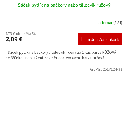
Sáček pytlík na bačkory nebo tělocvik růžový
lieferbar
(3 St)
1,73 € ohne MwSt.
2,09 €
In den Warenkorb
- Sáček pytlík na bačkory / tělocvik - cena za 1 kus barva RŮŽOVÁ-
se šňůrkou na stažení- rozměr cca 35x30cm- barva růžová
Art.-Nr.:
251Y124/32