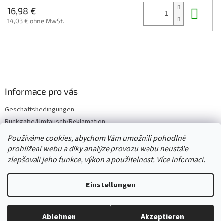
In 
16,98 €
14,03 € ohne MwSt.
F
u
ß
z
Informace pro vás
e
Geschäftsbedingungen
i
Rückgabe/Umtausch/Reklamation
l
e
Großhandel
Používáme cookies, abychom Vám umožnili pohodlné
prohlížení webu a díky analýze provozu webu neustále
zlepšovali jeho funkce, výkon a použitelnost.
Více informaci.
Erstellt von Shoptet
Einstellungen
Copyright 2026
Červený Tulipán
. Alle Rechte vorbehalten.
Cookie-
Ablehnen
Akzeptieren
Einstellungen ändern