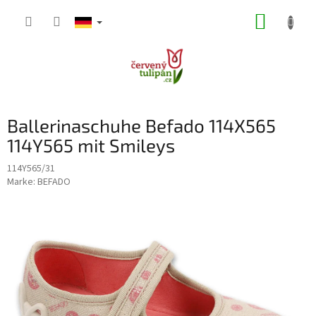
Zum
WARE
Inhalt
springen
Ballerinaschuhe Befado 114X565
114Y565 mit Smileys
114Y565/31
Marke:
BEFADO