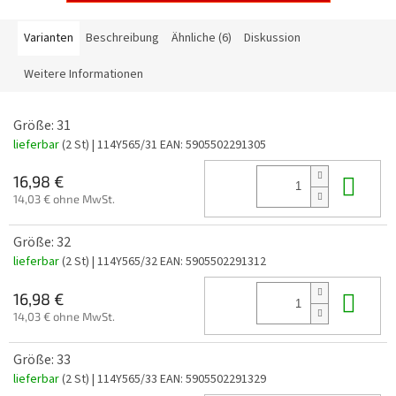
Varianten
Beschreibung
Ähnliche (6)
Diskussion
Weitere Informationen
Größe: 31
lieferbar
(2 St)
| 114Y565/31
EAN:
5905502291305
In 
16,98 €
14,03 € ohne MwSt.
Größe: 32
lieferbar
(2 St)
| 114Y565/32
EAN:
5905502291312
In 
16,98 €
14,03 € ohne MwSt.
Größe: 33
lieferbar
(2 St)
| 114Y565/33
EAN:
5905502291329