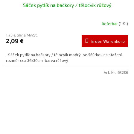
Sáček pytlík na bačkory / tělocvik růžový
lieferbar
(1 St)
1,73 € ohne MwSt.
2,09 €
In den Warenkorb
- Sáček pytlík na bačkory / tělocvik modrý- se šňůrkou na stažení-
rozměr cca 36x30cm- barva růžový
Art.-Nr.:
63286