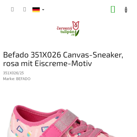
Zum
WARE
Inhalt
springen
Befado 351X026 Canvas-Sneaker,
rosa mit Eiscreme-Motiv
351X026/25
Marke:
BEFADO