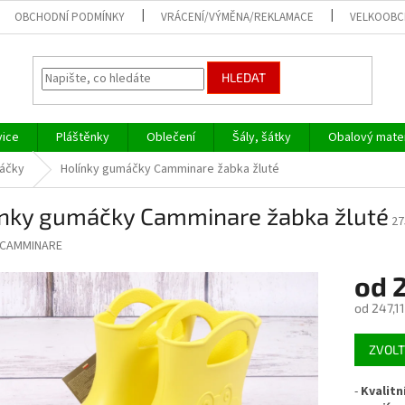
OBCHODNÍ PODMÍNKY
VRÁCENÍ/VÝMĚNA/REKLAMACE
VELKOOB
HLEDAT
vice
Pláštěnky
Oblečení
Šály, šátky
Obalový mater
máčky
Holínky gumáčky Camminare žabka žluté
ínky gumáčky Camminare žabka žluté
27
CAMMINARE
od
od
247,11
Měrná
ZVOLT
cena:
-
Kvalitn