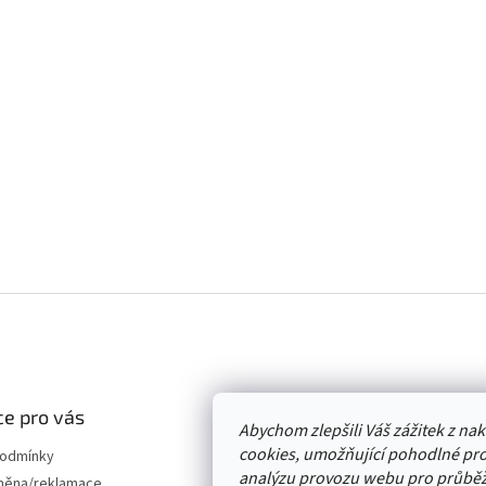
e pro vás
Abychom zlepšili Váš zážitek z n
cookies, umožňující pohodlné pro
podmínky
analýzu provozu webu pro průběž
měna/reklamace