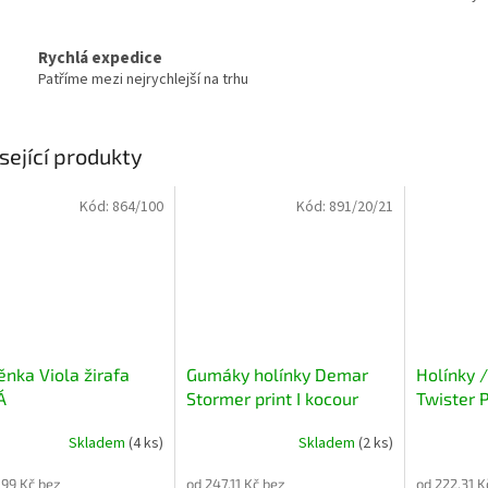
Rychlá expedice
Patříme mezi nejrychlejší na trhu
sející produkty
Kód:
864/100
Kód:
891/20/21
ěnka Viola žirafa
Gumáky holínky Demar
Holínky 
Á
Stormer print I kocour
Twister P
Skladem
(4 ks)
Skladem
(2 ks)
,99 Kč bez
od 247,11 Kč bez
od 222,31 K