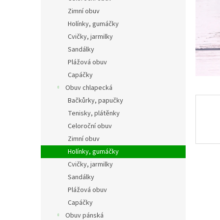
n
Zimní obuv
e
Holínky, gumáčky
l
Cvičky, jarmilky
Sandálky
Plážová obuv
Capáčky
Obuv chlapecká
Bačkůrky, papučky
Tenisky, plátěnky
Celoroční obuv
Zimní obuv
Holínky, gumáčky
Cvičky, jarmilky
Sandálky
Plážová obuv
Capáčky
Obuv pánská