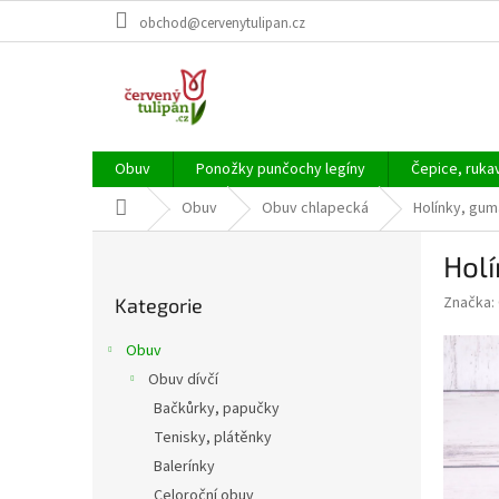
Přejít
obchod@cervenytulipan.cz
na
obsah
Obuv
Ponožky punčochy legíny
Čepice, ruka
Domů
Obuv
Obuv chlapecká
Holínky, gu
P
Hol
o
Přeskočit
s
Značka:
Kategorie
kategorie
t
r
Obuv
a
Obuv dívčí
n
Bačkůrky, papučky
n
í
Tenisky, plátěnky
p
Balerínky
a
Celoroční obuv