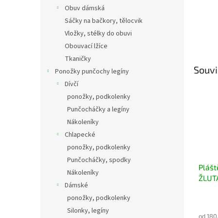
Obuv dámská
Sáčky na bačkory, tělocvik
Vložky, stélky do obuvi
Obouvací lžíce
Tkaničky
Souvi
Ponožky punčochy legíny
Dívčí
ponožky, podkolenky
Punčocháčky a legíny
Nákoleníky
Chlapecké
ponožky, podkolenky
Punčocháčky, spodky
Plášt
Nákoleníky
ŽLUT
Dámské
ponožky, podkolenky
Silonky, legíny
od 180