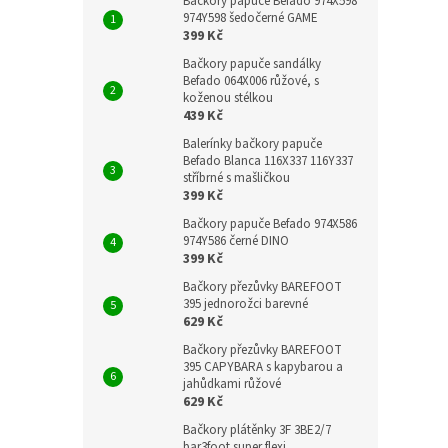
Bačkory papuče Befado 974X598
974Y598 šedočerné GAME
399 Kč
Bačkory papuče sandálky
Befado 064X006 růžové, s
koženou stélkou
439 Kč
Balerínky bačkory papuče
Befado Blanca 116X337 116Y337
stříbrné s mašličkou
399 Kč
Bačkory papuče Befado 974X586
974Y586 černé DINO
399 Kč
Bačkory přezůvky BAREFOOT
395 jednorožci barevné
629 Kč
Bačkory přezůvky BAREFOOT
395 CAPYBARA s kapybarou a
jahůdkami růžové
629 Kč
Bačkory plátěnky 3F 3BE2/7
bar3foot super flexi