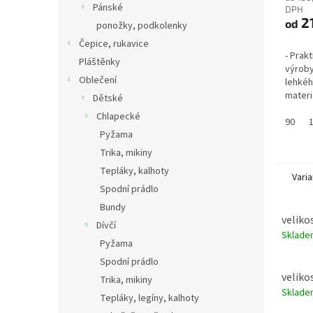
Pánské
DPH
2
od
ponožky, podkolenky
Čepice, rukavice
- Prak
Pláštěnky
výroby
Oblečení
lehkéh
materi
Dětské
obrázk
Chlapecké
velmi s
90
Pyžama
Trika, mikiny
Tepláky, kalhoty
Varia
Spodní prádlo
Bundy
veliko
Dívčí
Sklad
Pyžama
Spodní prádlo
veliko
Trika, mikiny
Sklad
Tepláky, legíny, kalhoty