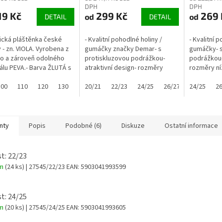
DPH
DPH
19 Kč
299 Kč
269 
od
od
DETAIL
DETAIL
tická pláštěnka české
- Kvalitní pohodlné holiny /
- Kvalitní 
 - zn. VIOLA. Vyrobena z
gumáčky značky Demar- s
gumáčky- s
o a zároveň odolného
protiskluzovou podrážkou-
podrážkou- 
álu PEVA.- Barva ŽLUTÁ s
atraktivní design- rozměry
rozměry ní
em žirafy- Pláštěnka je
níže:
kladná a lehká ......
100
110
120
130
20/21
22/23
24/25
26/27
24/25
28/29
26
3
nty
Popis
Podobné (6)
Diskuze
Ostatní informace
st: 22/23
em
(24 ks)
| 27545/22/23
EAN:
5903041993599
st: 24/25
em
(20 ks)
| 27545/24/25
EAN:
5903041993605