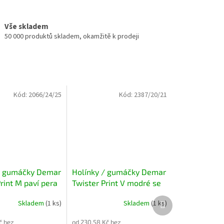
Vše skladem
50 000 produktů skladem, okamžitě k prodeji
Kód:
2066/24/25
Kód:
2387/20/21
/ gumáčky Demar
Holínky / gumáčky Demar
rint M paví pera
Twister Print V modré se
srdíčky 0037
Další
Skladem
(1 ks)
Skladem
(1 ks)
produkt
č bez
od 230,58 Kč bez