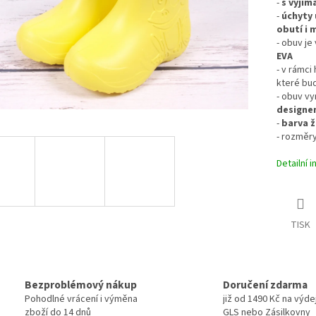
-
s vyjím
-
úchyty 
obutí i m
- obuv j
EVA
- v rámci
které bud
- obuv vy
designe
-
barva žl
- rozměry
Detailní 
TISK
Bezproblémový nákup
Doručení zdarma
Pohodlné vrácení i výměna
již od 1490 Kč na výde
zboží do 14 dnů
GLS nebo Zásilkovny