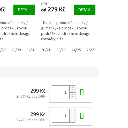
DPH
Kč
279 Kč
od
DETAIL
DETAIL
pohodlné holínky /
- Kvalitní pohodlné holínky /
 protiskluzovou
gumáčky- s protiskluzovou
atraktivní design -
podrážkou- atraktivní design -
že:
rozměry níže:
/27
0/31
28/29
32/33
32/33
20/21
34/35
22/23
24/25
26/27
28/29
30/31
Do košíku
299 Kč
247,11 Kč bez DPH
Do košíku
299 Kč
247,11 Kč bez DPH