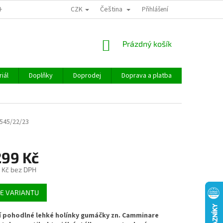
CZK
Čeština
CHOD
Přihlášení
NÁKUPNÍ
Prázdný košík
KOŠÍK
iál
Doplňky
Doprodej
Doprava a platba
Hodnocen
545/22/23
299 Kč
 Kč
bez DPH
E VARIANTU
í pohodlné lehké holínky gumáčky zn. Camminare