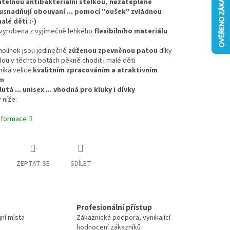
atelnou antibakteriální stélkou, nezateplené
usnadňují obouvaní ... pomocí "oušek" zvládnou
alé děti :-)
e vyrobena z vyjímečně lehkého
flexibilního materiálu
 holínek jsou jedinečné
zúženou zpevněnou patou
díky
ou v těchto botách pěkně chodit i malé děti
niká velice
kvalitním zpracováním a atraktivním
m
utá ... unisex ... vhodná pro kluky i dívky
 níže:
informace
ZEPTAT SE
SDÍLET
Profesionální přístup
jní místa
Zákaznická podpora, vynikající
hodnocení zákazníků