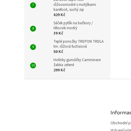
růžovomodré s motýlkami
barefoot, suchý zip
629 Kč
Sáček pytlík na bačkory /
tělocvik modrý
39 Kč
Teplé ponožky TREPON TRDLA
tm. růžová fuchsiová
50 Kč
Holínky gumáčky Camminare
žabka zelené
299 Kč
Z
á
p
a
t
Informac
í
Obchodní 
Vrácení/vý