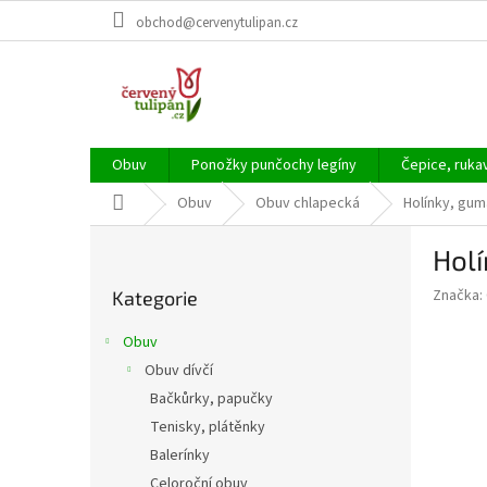
Přejít
obchod@cervenytulipan.cz
na
obsah
Obuv
Ponožky punčochy legíny
Čepice, ruka
Domů
Obuv
Obuv chlapecká
Holínky, gu
P
Hol
o
Přeskočit
s
Značka:
Kategorie
kategorie
t
r
Obuv
a
Obuv dívčí
n
Bačkůrky, papučky
n
í
Tenisky, plátěnky
p
Balerínky
a
Celoroční obuv