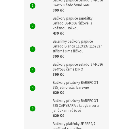
Bačkory papuče Befado 974X598
974Y598 šedočerné GAME
399 Kč
Bačkory papuče sandálky
Befado 064X006 růžové, s
koženou stélkou
439 Kč
Balerínky bačkory papuče
Befado Blanca 116X337 116Y337
stříbrné s mašličkou
399 Kč
Bačkory papuče Befado 974X586
974Y586 černé DINO
399 Kč
Bačkory přezůvky BAREFOOT
395 jednorožci barevné
629 Kč
Bačkory přezůvky BAREFOOT
395 CAPYBARA s kapybarou a
jahůdkami růžové
629 Kč
Bačkory plátěnky 3F 3BE2/7
bar3foot super flexi