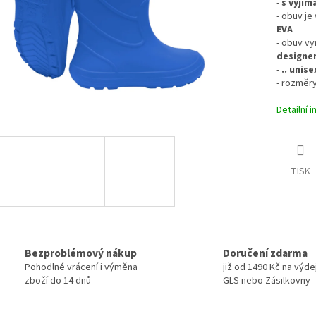
-
s vyjím
- obuv j
EVA
- obuv vy
designe
-
.. unise
- rozměry
Detailní 
TISK
Bezproblémový nákup
Doručení zdarma
Pohodlné vrácení i výměna
již od 1490 Kč na výde
zboží do 14 dnů
GLS nebo Zásilkovny