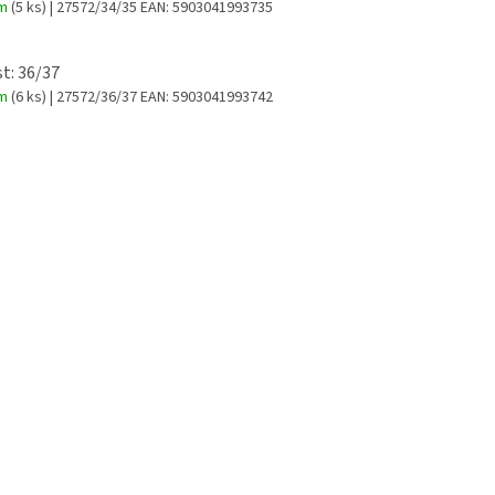
em
(5 ks)
| 27572/34/35
EAN:
5903041993735
st: 36/37
em
(6 ks)
| 27572/36/37
EAN:
5903041993742