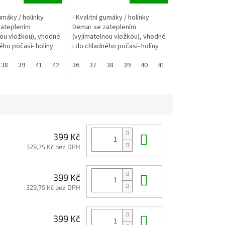
gumáky / holínky
- Kvalitní gumáky / holínky
zateplením
Demar se zateplením
nou vložkou), vhodné
(vyjímatelnou vložkou), vhodné
ého počasí- holíny
i do chladného počasí- holíny
LEHKÉ- vložku lze
jsou ULTRALEHKÉ- vložku lze
plotách do 40°C-...
38
39
41
42
prát při teplotách do 40°C-...
36
37
38
39
40
41
42
Do košíku
399 Kč
329,75 Kč bez DPH
Do košíku
399 Kč
329,75 Kč bez DPH
Do košíku
399 Kč