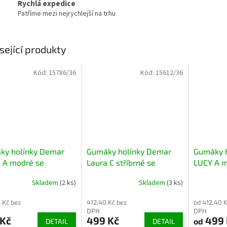
Rychlá expedice
Patříme mezi nejrychlejší na trhu
sející produkty
Kód:
15786/36
Kód:
15612/36
ky holínky Demar
Gumáky holínky Demar
Gumáky 
 A modré se
Laura C stříbrné se
LUCY A m
lením, ultralehké
zateplením, ultralehké
zateplen
Skladem
(2 ks)
Skladem
(3 ks)
 Kč bez
412,40 Kč bez
od 412,40 
DPH
DPH
 Kč
499 Kč
499 
od
DETAIL
DETAIL