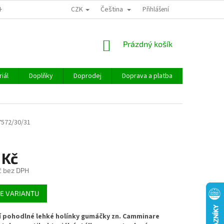
CZK
Čeština
CHOD
Přihlášení
NÁKUPNÍ
Prázdný košík
KOŠÍK
iál
Doplňky
Doprodej
Doprava a platba
Hodnocen
7572/30/31
 Kč
č bez DPH
E VARIANTU
í pohodlné lehké holínky gumáčky zn. Camminare