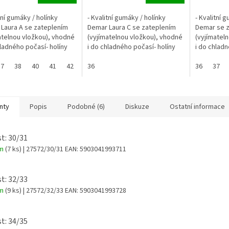
tní gumáky / holínky
- Kvalitní gumáky / holínky
- Kvalitní 
Laura A se zateplením
Demar Laura C se zateplením
Demar se 
atelnou vložkou), vhodné
(vyjímatelnou vložkou), vhodné
(vyjímatel
hladného počasí- holíny
i do chladného počasí- holíny
i do chladn
LTRALEHKÉ- vložku lze
jsou ULTRALEHKÉ- vložku lze
jsou ULTRA
i teplotách do 40°C-...
37
38
40
41
42
prát při teplotách do 40°C-...
36
prát při te
36
37
nty
Popis
Podobné (6)
Diskuze
Ostatní informace
st: 30/31
em
(7 ks)
| 27572/30/31
EAN:
5903041993711
st: 32/33
em
(9 ks)
| 27572/32/33
EAN:
5903041993728
st: 34/35