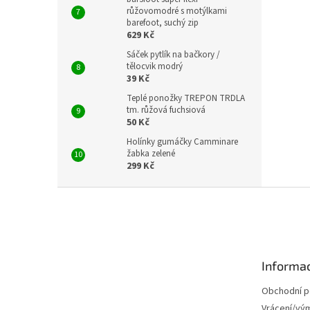
růžovomodré s motýlkami
barefoot, suchý zip
629 Kč
Sáček pytlík na bačkory /
tělocvik modrý
39 Kč
Teplé ponožky TREPON TRDLA
tm. růžová fuchsiová
50 Kč
Holínky gumáčky Camminare
žabka zelené
299 Kč
Z
á
p
a
t
Informac
í
Obchodní 
Vrácení/vý