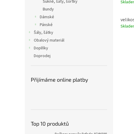
Sukně, šaty, šortky
Sklad
Bundy
Dámské
veliko
Pánské
Sklad
Šály, šátky
Obalový materiál
Doplňky
Doprodej
Přijímáme online platby
Top 10 produktů