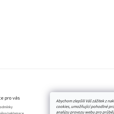
e pro vás
Abychom zlepšili Váš zážitek z n
cookies, umožňující pohodlné pro
podmínky
analýzu provozu webu pro průběž
měna/reklamace