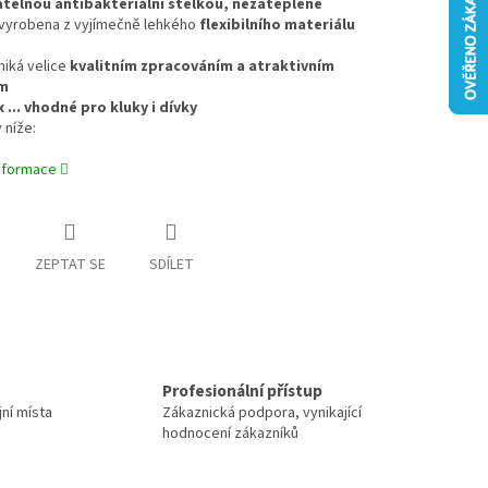
atelnou antibakteriální stélkou, nezateplené
e vyrobena z vyjímečně lehkého
flexibilního materiálu
niká velice
kvalitním zpracováním a atraktivním
m
x ... vhodné pro kluky i dívky
 níže:
informace
ZEPTAT SE
SDÍLET
Profesionální přístup
jní místa
Zákaznická podpora, vynikající
hodnocení zákazníků