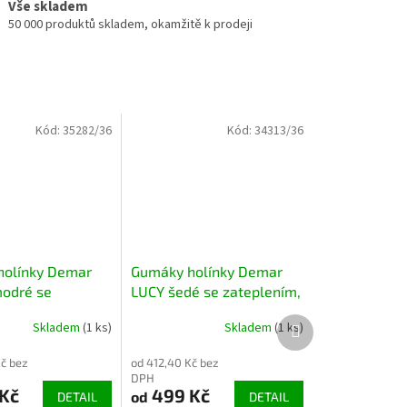
Vše skladem
50 000 produktů skladem, okamžitě k prodeji
Kód:
35282/36
Kód:
34313/36
holínky Demar
Gumáky holínky Demar
odré se
LUCY šedé se zateplením,
ím, ultralehké
ultralehké
Další
Skladem
(1 ks)
Skladem
(1 ks)
produkt
Kč bez
od 412,40 Kč bez
DPH
Kč
499 Kč
od
DETAIL
DETAIL