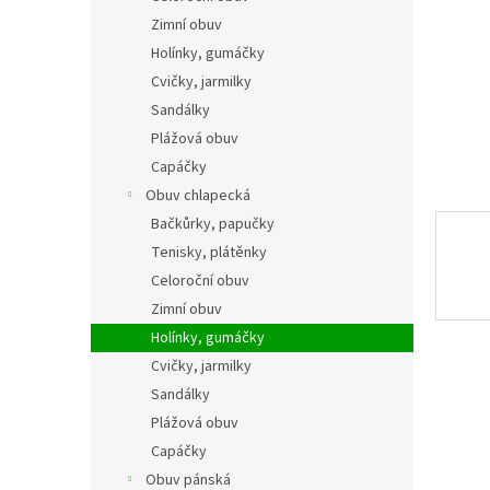
n
Zimní obuv
e
Holínky, gumáčky
l
Cvičky, jarmilky
Sandálky
Plážová obuv
Capáčky
Obuv chlapecká
Bačkůrky, papučky
Tenisky, plátěnky
Celoroční obuv
Zimní obuv
Holínky, gumáčky
Cvičky, jarmilky
Sandálky
Plážová obuv
Capáčky
Obuv pánská