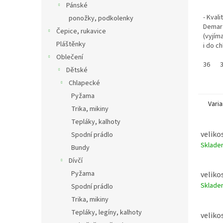
Pánské
- Kvali
ponožky, podkolenky
Demar 
Čepice, rukavice
(vyjím
Pláštěnky
i do c
jsou U
Oblečení
prát př
36
Dětské
Chlapecké
Pyžama
Varia
Trika, mikiny
Tepláky, kalhoty
veliko
Spodní prádlo
Sklad
Bundy
Dívčí
Pyžama
veliko
Sklad
Spodní prádlo
Trika, mikiny
Tepláky, legíny, kalhoty
veliko