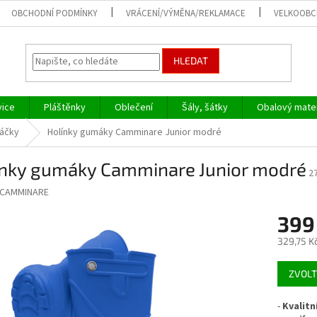
OBCHODNÍ PODMÍNKY
VRÁCENÍ/VÝMĚNA/REKLAMACE
VELKOOB
HLEDAT
vice
Pláštěnky
Oblečení
Šály, šátky
Obalový mater
máčky
Holínky gumáky Camminare Junior modré
ínky gumáky Camminare Junior modré
2
CAMMINARE
399
329,75 K
Měrná
ZVOLT
cena:
-
Kvalitn