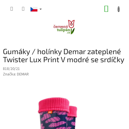
Přejít
NÁKUP
na
obsah
KOŠÍK
Gumáky / holínky Demar zateplené
Twister Lux Print V modré se srdíčky
818/20/21
Značka:
DEMAR