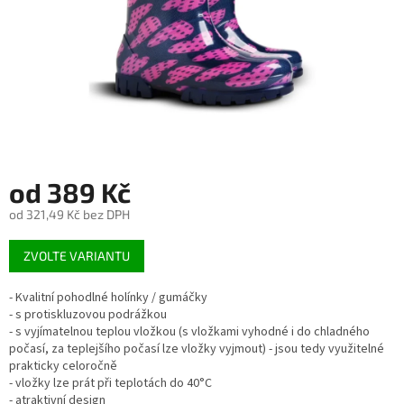
od
389 Kč
od
321,49 Kč
bez DPH
Měrná
ZVOLTE VARIANTU
cena:
- Kvalitní pohodlné holínky / gumáčky
- s protiskluzovou podrážkou
- s vyjímatelnou teplou vložkou (s vložkami vyhodné i do chladného
počasí, za teplejšího počasí lze vložky vyjmout) - jsou tedy využitelné
prakticky celoročně
- vložky lze prát při teplotách do 40°C
- atraktivní design