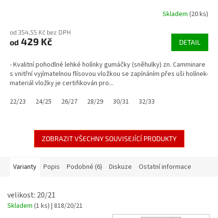
Skladem
(20 ks)
od 354,55 Kč bez DPH
429 Kč
od
DETAIL
- Kvalitní pohodlné lehké holínky gumáčky (sněhulky) zn. Camminare
s vnitřní vyjímatelnou flísovou vložkou se zapínáním přes uši holínek-
materiál vložky je certifikován pro...
22/23
24/25
26/27
28/29
30/31
32/33
ZOBRAZIT VŠECHNY SOUVISEJÍCÍ PRODUKTY
Varianty
Popis
Podobné (6)
Diskuze
Ostatní informace
velikost: 20/21
Skladem
(1 ks)
| 818/20/21