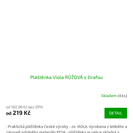
Pláštěnka Viola RŮŽOVÁ s žirafou
Skladem
(4 ks)
od 180,99 Kč bez DPH
219 Kč
od
DETAIL
- Praktická pláštěnka české výroby - zn. VIOLA. Vyrobena z lehkého a
zároveň odolného materiálu PEVA.- pláštěnka je velice skladná a