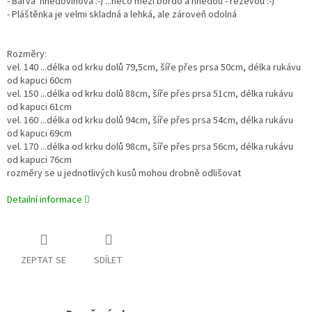
- Barva hnědovínová :-) ...něco mezi bordó a hnědou - rezevou :-)
- Pláštěnka je velmi skladná a lehká, ale zároveň odolná
Rozměry:
vel. 140 ...délka od krku dolů 79,5cm, šíře přes prsa 50cm, délka rukávu
od kapuci 60cm
vel. 150 ...délka od krku dolů 88cm, šíře přes prsa 51cm, délka rukávu
od kapuci 61cm
vel. 160 ...délka od krku dolů 94cm, šíře přes prsa 54cm, délka rukávu
od kapuci 69cm
vel. 170 ...délka od krku dolů 98cm, šíře přes prsa 56cm, délka rukávu
od kapuci 76cm
rozměry se u jednotlivých kusů mohou drobně odlišovat
Detailní informace
ZEPTAT SE
SDÍLET