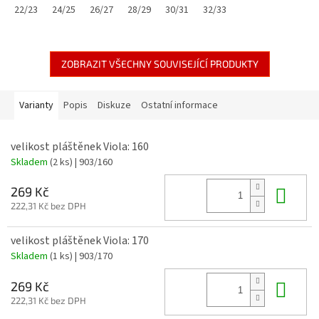
22/23
24/25
26/27
28/29
30/31
32/33
ZOBRAZIT VŠECHNY SOUVISEJÍCÍ PRODUKTY
Varianty
Popis
Diskuze
Ostatní informace
velikost pláštěnek Viola: 160
Skladem
(2 ks)
| 903/160
Do 
269 Kč
222,31 Kč bez DPH
velikost pláštěnek Viola: 170
Skladem
(1 ks)
| 903/170
Do 
269 Kč
222,31 Kč bez DPH