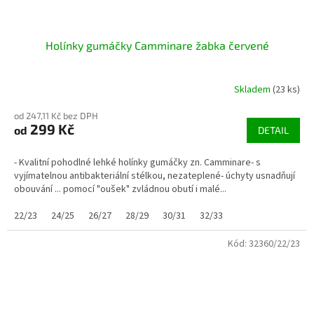
Holínky gumáčky Camminare žabka červené
Skladem
(23 ks)
od 247,11 Kč bez DPH
299 Kč
od
DETAIL
- Kvalitní pohodlné lehké holínky gumáčky zn. Camminare- s
vyjímatelnou antibakteriální stélkou, nezateplené- úchyty usnadňují
obouvání ... pomocí "oušek" zvládnou obutí i malé...
22/23
24/25
26/27
28/29
30/31
32/33
Kód:
32360/22/23