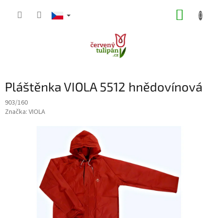
Přejít
NÁKUP
na
obsah
KOŠÍK
Pláštěnka VIOLA 5512 hnědovínová
903/160
Značka:
VIOLA