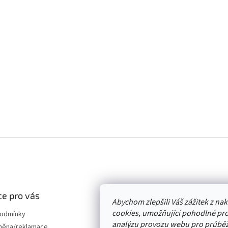
e pro vás
Abychom zlepšili Váš zážitek z n
cookies, umožňující pohodlné pro
podmínky
analýzu provozu webu pro průběž
měna/reklamace