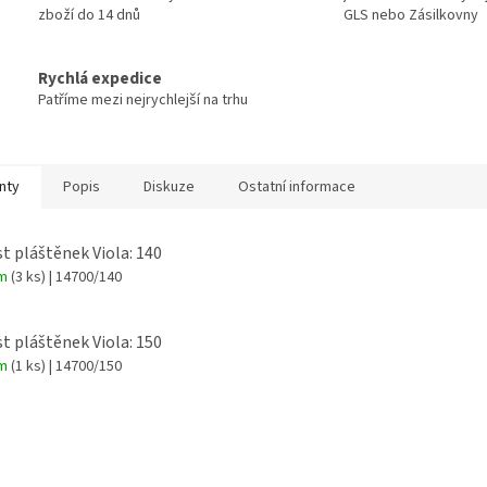
zboží do 14 dnů
GLS nebo Zásilkovny
Rychlá expedice
Patříme mezi nejrychlejší na trhu
nty
Popis
Diskuze
Ostatní informace
st pláštěnek Viola: 140
em
(3 ks)
| 14700/140
st pláštěnek Viola: 150
em
(1 ks)
| 14700/150