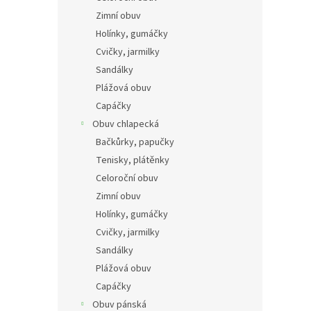
n
Zimní obuv
e
Holínky, gumáčky
l
Cvičky, jarmilky
Sandálky
Plážová obuv
Capáčky
Obuv chlapecká
Bačkůrky, papučky
Tenisky, plátěnky
Celoroční obuv
Zimní obuv
Holínky, gumáčky
Cvičky, jarmilky
Sandálky
Plážová obuv
Capáčky
Obuv pánská