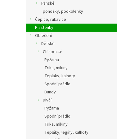
Pánské
ponožky, podkolenky
Čepice, rukavice
Pláštěnky
Oblečení
Dětské
Chlapecké
Pyžama
Trika, mikiny
Tepláky, kalhoty
Spodní prádlo
Bundy
Dívčí
Pyžama
Spodní prádlo
Trika, mikiny
Tepláky, legíny, kalhoty