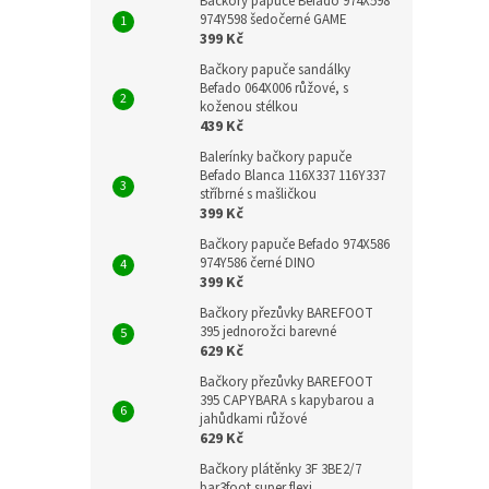
Bačkory papuče Befado 974X598
974Y598 šedočerné GAME
399 Kč
Bačkory papuče sandálky
Befado 064X006 růžové, s
koženou stélkou
439 Kč
Balerínky bačkory papuče
Befado Blanca 116X337 116Y337
stříbrné s mašličkou
399 Kč
Bačkory papuče Befado 974X586
974Y586 černé DINO
399 Kč
Bačkory přezůvky BAREFOOT
395 jednorožci barevné
629 Kč
Bačkory přezůvky BAREFOOT
395 CAPYBARA s kapybarou a
jahůdkami růžové
629 Kč
Bačkory plátěnky 3F 3BE2/7
bar3foot super flexi