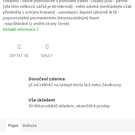
chlopeň) - Úasně jednoduché a pohodlné balení - Obálky jsou: - pevné
(síla této velikosti sáčků je 60 mikronů) - velmi odolné (nevkládejte však
předměty s ostrými hranami) - samolepící (lepení výborně drží) -
popisovatelné permanentním (nesmazatelným) fixem
- neprůhledné (z vnitřní strany černé)
Detailní informace
ZEPTAT SE
SDÍLET
Doručení zdarma
již od 1490 Kč na výdejní místa GLS nebo Zásilkovny
Vše skladem
50 000 produktů skladem, okamžitě k prodeji
Popis
Diskuze