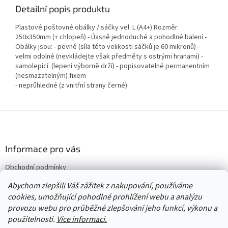
Detailní popis produktu
Plastové poštovné obálky / sáčky vel. L (A4+) Rozměr
250x350mm (+ chlopeň) - Úasně jednoduché a pohodlné balení -
Obálky jsou: - pevné (síla této velikosti sáčků je 60 mikronů) -
velmi odolné (nevkládejte však předměty s ostrými hranami) -
samolepící (lepení výborně drží) - popisovatelné permanentním
(nesmazatelným) fixem
- neprůhledné (z vnitřní strany černé)
Z
á
p
a
Informace pro vás
t
Obchodní podmínky
í
Vrácení/výměna/reklamace
Abychom zlepšili Váš zážitek z nakupování, používáme
Velkoobchod
cookies, umožňující pohodlné prohlížení webu a analýzu
provozu webu pro průběžné zlepšování jeho funkcí, výkonu a
použitelnosti.
Více informaci.