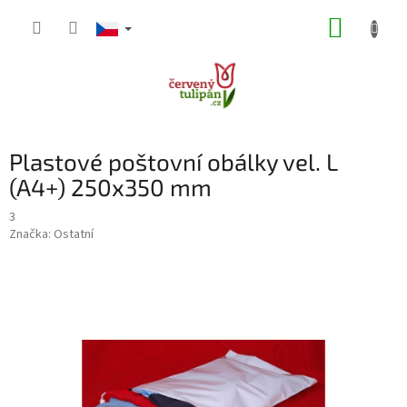
Přejít
NÁKUP
na
obsah
KOŠÍK
Plastové poštovní obálky vel. L
(A4+) 250x350 mm
3
Značka:
Ostatní