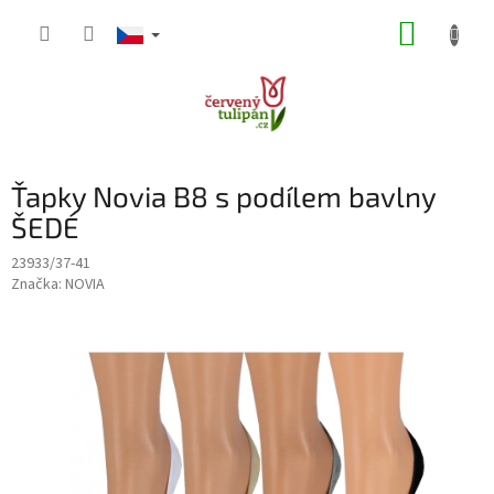
Přejít
NÁKUP
na
obsah
KOŠÍK
Ťapky Novia B8 s podílem bavlny
ŠEDÉ
23933/37-41
Značka:
NOVIA