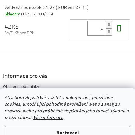
velikosti ponožek: 24-27 ( EUR vel. 37-41)
Skladem
(1 ks)
| 23933/37-41
Do 
42 Kč
34,71 Kč bez DPH
Z
á
p
a
Informace pro vás
t
Obchodní podmínky
í
Vrácení/výměna/reklamace
Abychom zlepšili Váš zážitek z nakupování, používáme
Velkoobchod
cookies, umožňující pohodlné prohlížení webu a analýzu
provozu webu pro průběžné zlepšování jeho funkcí, výkonu a
použitelnosti.
Více informaci.
Vytvořil Shoptet
Nastavení