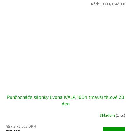
Kód:
53933/164/108
Punčocháče silonky Evona IVALA 1004 tmavší tělové 20
den
Skladem
(1 ks)
45,45 Kč bez DPH