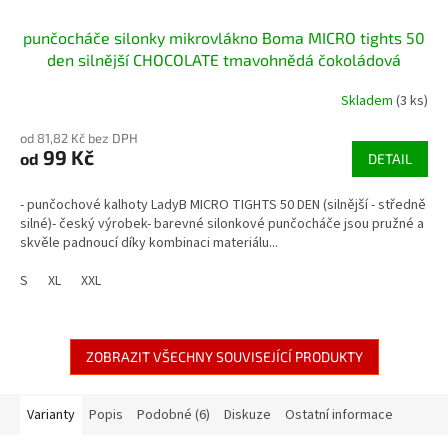
punčocháče silonky mikrovlákno Boma MICRO tights 50
den silnější CHOCOLATE tmavohnědá čokoládová
Skladem
(3 ks)
od 81,82 Kč bez DPH
99 Kč
od
DETAIL
- punčochové kalhoty LadyB MICRO TIGHTS 50 DEN (silnější - středně
silné)- český výrobek- barevné silonkové punčocháče jsou pružné a
skvěle padnoucí díky kombinaci materiálu...
S
XL
XXL
ZOBRAZIT VŠECHNY SOUVISEJÍCÍ PRODUKTY
Varianty
Popis
Podobné (6)
Diskuze
Ostatní informace