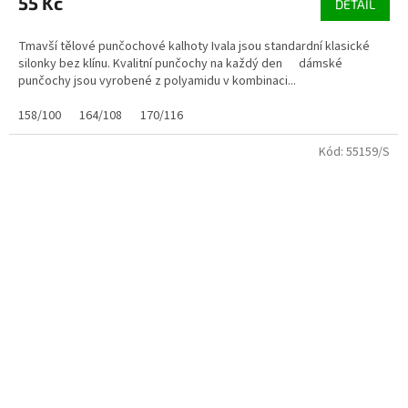
55 Kč
DETAIL
Tmavší tělové punčochové kalhoty Ivala jsou standardní klasické
silonky bez klínu. Kvalitní punčochy na každý den dámské
punčochy jsou vyrobené z polyamidu v kombinaci...
158/100
164/108
170/116
Kód:
55159/S