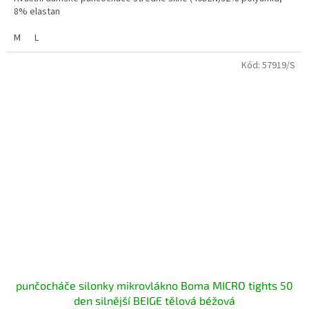
8% elastan
M
L
Kód:
57919/S
punčocháče silonky mikrovlákno Boma MICRO tights 50
den silnější BEIGE tělová béžová