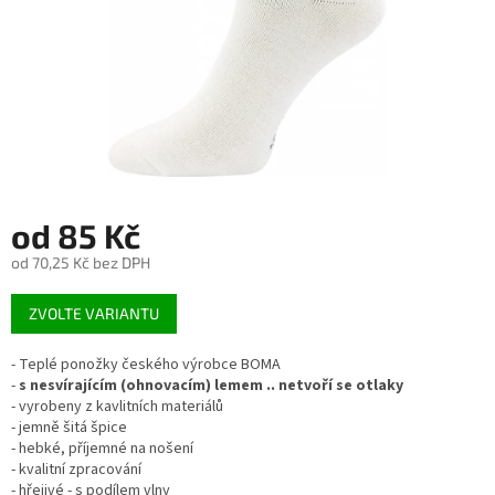
od
85 Kč
od
70,25 Kč
bez DPH
Měrná
ZVOLTE VARIANTU
cena:
- Teplé ponožky českého výrobce BOMA
-
s nesvírajícím (ohnovacím) lemem .. netvoří se otlaky
- vyrobeny z kavlitních materiálů
- jemně šitá špice
- hebké, příjemné na nošení
- kvalitní zpracování
- hřejivé - s podílem vlny