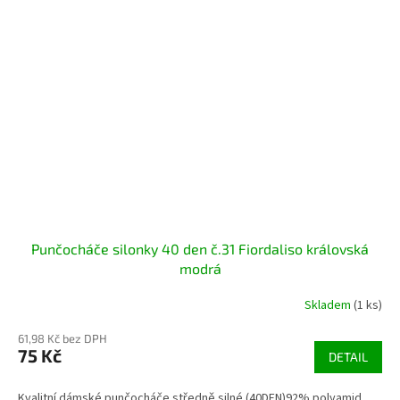
Punčocháče silonky 40 den č.31 Fiordaliso královská
modrá
Skladem
(1 ks)
61,98 Kč bez DPH
75 Kč
DETAIL
Kvalitní dámské punčocháče středně silné (40DEN)92% polyamid,