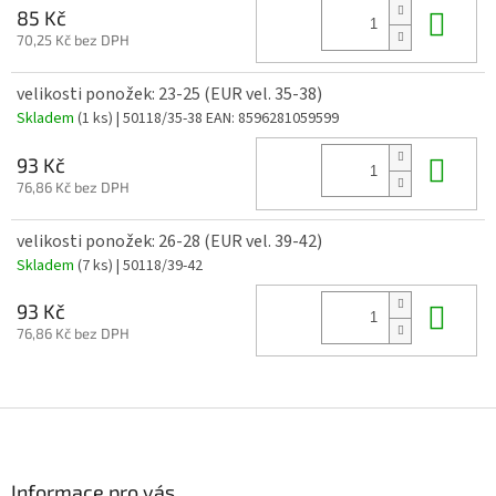
Do 
85 Kč
70,25 Kč bez DPH
velikosti ponožek: 23-25 (EUR vel. 35-38)
Skladem
(1 ks)
| 50118/35-38
EAN:
8596281059599
Do 
93 Kč
76,86 Kč bez DPH
velikosti ponožek: 26-28 (EUR vel. 39-42)
Skladem
(7 ks)
| 50118/39-42
Do 
93 Kč
76,86 Kč bez DPH
Z
á
p
a
Informace pro vás