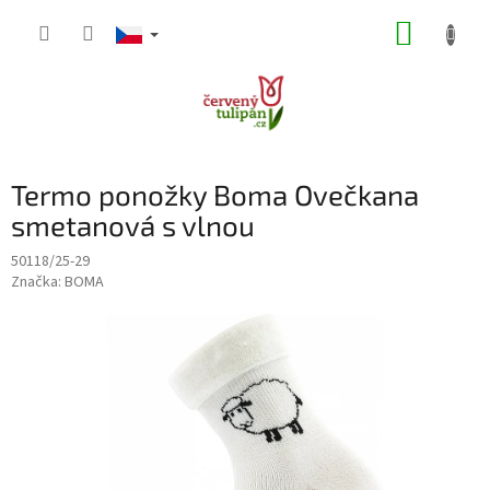
Přejít
NÁKUP
na
obsah
KOŠÍK
Termo ponožky Boma Ovečkana
smetanová s vlnou
50118/25-29
Značka:
BOMA