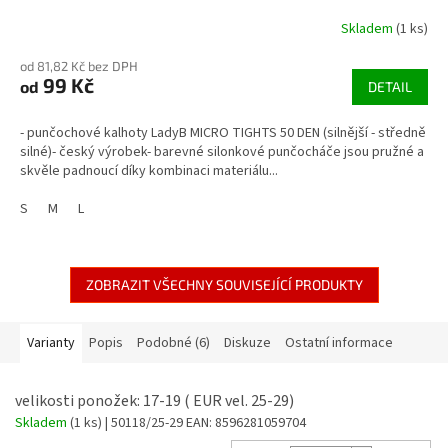
Skladem
(1 ks)
od 81,82 Kč bez DPH
99 Kč
od
DETAIL
- punčochové kalhoty LadyB MICRO TIGHTS 50 DEN (silnější - středně
silné)- český výrobek- barevné silonkové punčocháče jsou pružné a
skvěle padnoucí díky kombinaci materiálu...
S
M
L
ZOBRAZIT VŠECHNY SOUVISEJÍCÍ PRODUKTY
Varianty
Popis
Podobné (6)
Diskuze
Ostatní informace
velikosti ponožek: 17-19 ( EUR vel. 25-29)
Skladem
(1 ks)
| 50118/25-29
EAN:
8596281059704