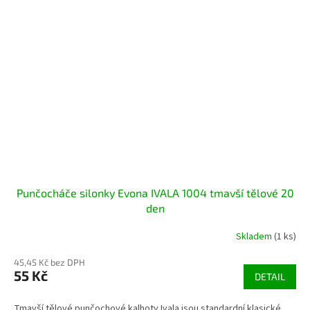
Punčocháče silonky Evona IVALA 1004 tmavší tělové 20
den
Skladem
(1 ks)
45,45 Kč bez DPH
55 Kč
DETAIL
Tmavší tělové punčochové kalhoty Ivala jsou standardní klasické