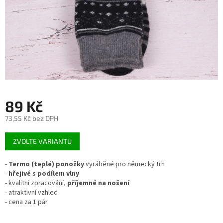
89 Kč
73,55 Kč bez DPH
Měrná
ZVOLTE VARIANTU
cena:
-
Termo (teplé) ponožky
vyráběné pro německý trh
-
hřejivé s podílem vlny
- kvalitní zpracování,
příjemné na nošení
- atraktivní vzhled
- cena za 1 pár