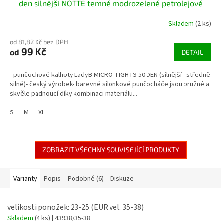
den silnější NOTTE temné modrozelené petrolejové
Skladem
(2 ks)
od 81,82 Kč bez DPH
99 Kč
od
DETAIL
- punčochové kalhoty LadyB MICRO TIGHTS 50 DEN (silnější - středně
silné)- český výrobek- barevné silonkové punčocháče jsou pružné a
skvěle padnoucí díky kombinaci materiálu...
S
M
XL
ZOBRAZIT VŠECHNY SOUVISEJÍCÍ PRODUKTY
Varianty
Popis
Podobné (6)
Diskuze
velikosti ponožek: 23-25 (EUR vel. 35-38)
Skladem
(4 ks)
| 43938/35-38