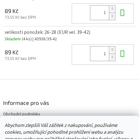
Do 
89 Kč
73,55 Kč bez DPH
velikosti ponožek: 26-28 (EUR vel. 39-42)
Skladem
(4 ks)
| 43938/39-42
Do 
89 Kč
73,55 Kč bez DPH
Z
á
p
a
Informace pro vás
t
Obchodní podmínky
í
Vrácení/výměna/reklamace
Abychom zlepšili Váš zážitek z nakupování, používáme
Velkoobchod
cookies, umožňující pohodlné prohlížení webu a analýzu