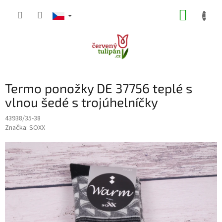
Přejít
NÁKUP
na
obsah
KOŠÍK
Termo ponožky DE 37756 teplé s
vlnou šedé s trojúhelníčky
43938/35-38
Značka:
SOXX