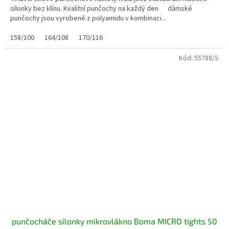
silonky bez klínu. Kvalitní punčochy na každý den dámské
punčochy jsou vyrobené z polyamidu v kombinaci...
158/100
164/108
170/116
Kód:
55788/S
punčocháče silonky mikrovlákno Boma MICRO tights 50