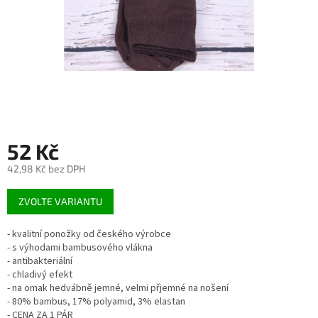
52 Kč
42,98 Kč bez DPH
Měrná
ZVOLTE VARIANTU
cena:
- kvalitní ponožky od českého výrobce
- s výhodami bambusového vlákna
- antibakteriální
- chladivý efekt
- na omak hedvábně jemné, velmi přjemné na nošení
- 80% bambus, 17% polyamid, 3% elastan
- CENA ZA 1 PÁR