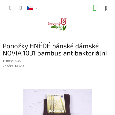
Přejít
NÁKUP
na
obsah
KOŠÍK
Ponožky HNĚDÉ pánské dámské
NOVIA 1031 bambus antibakteriální
19809/24-25
Značka:
NOVIA