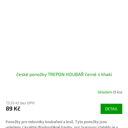
české ponožky TREPON HOUBAŘ černé s khaki
Skladem
(5 ks)
73,55 Kč bez DPH
89 Kč
DETAIL
Ponožky pro milovníky houbaření a lesů. Tyto ponožky jsou
upleteny z kvalitní dlouhovlákné bavlny, pro tvarovou stabilitu je v