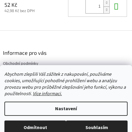
Do 
52 Kč
42,98 Kč bez DPH
Z
á
p
a
Informace pro vás
t
Obchodní podmínky
í
Vrácení/výměna/reklamace
Abychom zlepšili Váš zážitek z nakupování, používáme
Velkoobchod
cookies, umožňující pohodlné prohlížení webu a analýzu
provozu webu pro průběžné zlepšování jeho funkcí, výkonu a
použitelnosti.
Více informaci.
Vytvořil Shoptet
Nastavení
Copyright 2026
Červený Tulipán
. Všechna práva vyhrazena.
Upravit
Odmítnout
Souhlasím
nastavení cookies
Vše skladem, zboží odesíláme každý pracovní den.