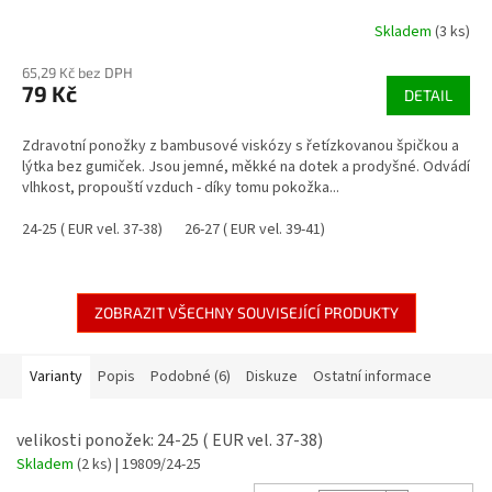
Skladem
(3 ks)
65,29 Kč bez DPH
79 Kč
DETAIL
Zdravotní ponožky z bambusové viskózy s řetízkovanou špičkou a
lýtka bez gumiček. Jsou jemné, měkké na dotek a prodyšné. Odvádí
vlhkost, propouští vzduch - díky tomu pokožka...
24-25 ( EUR vel. 37-38)
26-27 ( EUR vel. 39-41)
ZOBRAZIT VŠECHNY SOUVISEJÍCÍ PRODUKTY
Varianty
Popis
Podobné (6)
Diskuze
Ostatní informace
velikosti ponožek: 24-25 ( EUR vel. 37-38)
Skladem
(2 ks)
| 19809/24-25