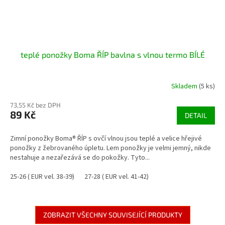
teplé ponožky Boma ŘÍP bavlna s vlnou termo BÍLÉ
Skladem
(5 ks)
73,55 Kč bez DPH
89 Kč
DETAIL
Zimní ponožky Boma® ŘÍP s ovčí vlnou jsou teplé a velice hřejivé
ponožky z žebrovaného úpletu. Lem ponožky je velmi jemný, nikde
nestahuje a nezařezává se do pokožky. Tyto...
25-26 ( EUR vel. 38-39)
27-28 ( EUR vel. 41-42)
ZOBRAZIT VŠECHNY SOUVISEJÍCÍ PRODUKTY