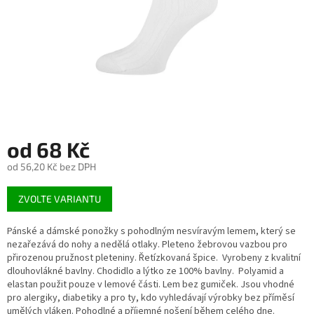
od
68 Kč
od
56,20 Kč
bez DPH
Měrná
ZVOLTE VARIANTU
cena:
Pánské a dámské ponožky s pohodlným nesvíravým lemem, který se
nezařezává do nohy a nedělá otlaky. Pleteno žebrovou vazbou pro
přirozenou pružnost pleteniny. Řetízkovaná špice. Vyrobeny z kvalitní
dlouhovlákné bavlny. Chodidlo a lýtko ze 100% bavlny. Polyamid a
elastan použit pouze v lemové části. Lem bez gumiček. Jsou vhodné
pro alergiky, diabetiky a pro ty, kdo vyhledávají výrobky bez příměsí
umělých vláken. Pohodlné a příjemné nošení během celého dne.