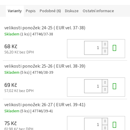
Varianty
Popis
Podobné (6)
Diskuze
Ostatní informace
velikosti ponožek: 24-25 ( EUR vel. 37-38)
Skladem
(1 ks)
| 47746/37-38
Do 
68 Kč
56,20 Kč bez DPH
velikosti ponožek: 25-26 ( EUR vel. 38-39)
Skladem
(5 ks)
| 47746/38-39
Do 
69 Kč
57,02 Kč bez DPH
velikosti ponožek: 26-27 ( EUR vel. 39-41)
Skladem
(5 ks)
| 47746/39-41
Do 
75 Kč
61,98 Kč bez DPH