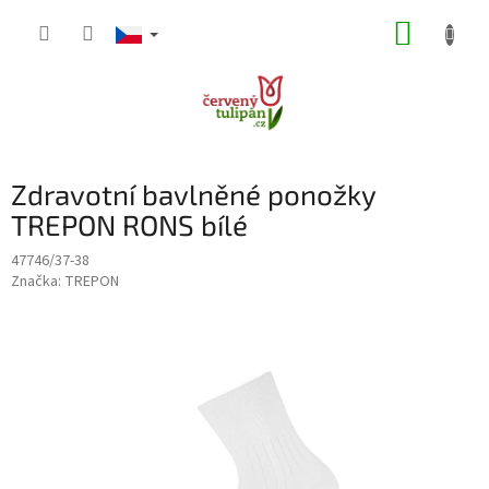
Přejít
NÁKUP
na
obsah
KOŠÍK
Zdravotní bavlněné ponožky
TREPON RONS bílé
47746/37-38
Značka:
TREPON