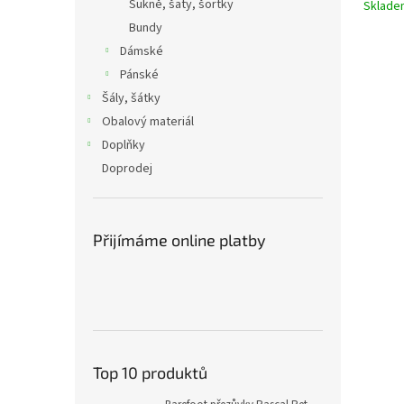
Sukně, šaty, šortky
Sklad
Bundy
Dámské
Pánské
Šály, šátky
Obalový materiál
Doplňky
Doprodej
Přijímáme online platby
Top 10 produktů