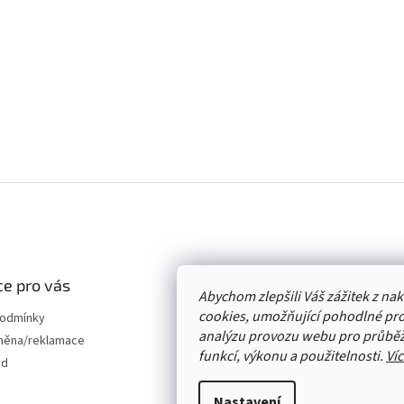
e pro vás
Abychom zlepšili Váš zážitek z n
cookies, umožňující pohodlné pro
podmínky
analýzu provozu webu pro průběž
měna/reklamace
funkcí, výkonu a použitelnosti.
Víc
od
Nastavení