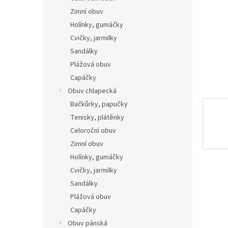
n
Zimní obuv
e
Holínky, gumáčky
l
Cvičky, jarmilky
Sandálky
Plážová obuv
Capáčky
Obuv chlapecká
Bačkůrky, papučky
Tenisky, plátěnky
Celoroční obuv
Zimní obuv
Holínky, gumáčky
Cvičky, jarmilky
Sandálky
Plážová obuv
Capáčky
Obuv pánská