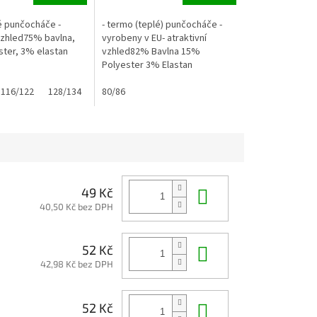
é punčocháče -
- termo (teplé) punčocháče -
 vzhled75% bavlna,
vyrobeny v EU- atraktivní
ter, 3% elastan
vzhled82% Bavlna 15%
Polyester 3% Elastan
116/122
128/134
80/86
Do košíku
49 Kč
40,50 Kč bez DPH
Do košíku
52 Kč
42,98 Kč bez DPH
Do košíku
52 Kč