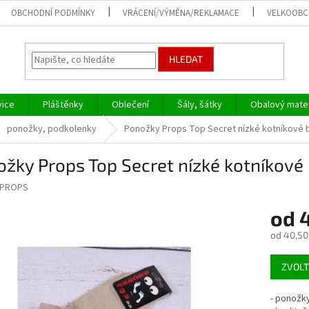
OBCHODNÍ PODMÍNKY
VRÁCENÍ/VÝMĚNA/REKLAMACE
VELKOOB
HLEDAT
vice
Pláštěnky
Oblečení
Šály, šátky
Obalový mater
ponožky, podkolenky
Ponožky Props Top Secret nízké kotníkové
žky Props Top Secret nízké kotníkové
PROPS
od
od
40,50
Měrná
ZVOLT
cena:
- ponožk