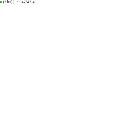
em
(7 ks)
| 19947/47-48