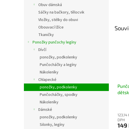
Obuv dámská
Sáčky na bačkory, tělocvik
Vložky, stélky do obuvi
Obouvací lžíce
Souvi
Tkaničky
Ponožky punčochy legíny
Dívčí
ponožky, podkolenky
Punčocháčky a legíny
Nákoleníky
Chlapecké
Punč
ponožky, podkolenky
děts
Punčocháčky, spodky
piráti
Nákoleníky
Dámské
123,14
ponožky, podkolenky
DPH
149
Silonky, legíny