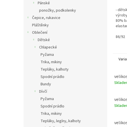
Pánské
- děts
ponožky, podkolenky
výroby
Čepice, rukavice
80% b
Pláštěnky
elasta
Oblečení
86/92
Dětské
Chlapecké
Pyžama
Varia
Trika, mikiny
Tepláky, kalhoty
veliko
Spodní prádlo
Sklad
Bundy
Dívčí
Pyžama
veliko
Sklad
Spodní prádlo
Trika, mikiny
Tepláky, legíny, kalhoty
veliko