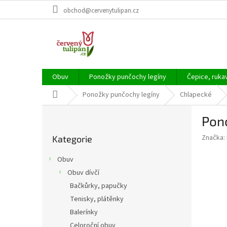
Přejít
obchod@cervenytulipan.cz
na
obsah
Obuv
Ponožky punčochy legíny
Čepice, ruka
Domů
Ponožky punčochy legíny
Chlapecké
P
Pono
o
Přeskočit
s
Značka:
Kategorie
kategorie
t
r
Obuv
a
Obuv dívčí
n
Bačkůrky, papučky
n
í
Tenisky, plátěnky
p
Balerínky
a
Celoroční obuv