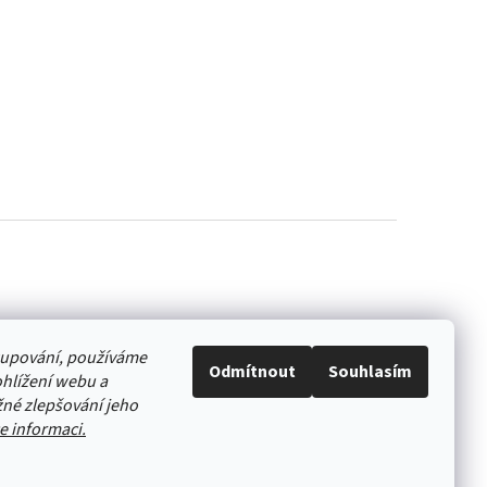
akupování, používáme
Odmítnout
Souhlasím
hlížení webu a
né zlepšování jeho
e informaci.