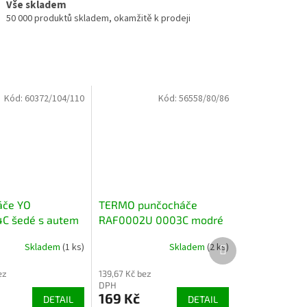
Vše skladem
50 000 produktů skladem, okamžitě k prodeji
Kód:
60372/104/110
Kód:
56558/80/86
áče YO
TERMO punčocháče
C šedé s autem
RAF0002U 0003C modré
TEPLÉ
Další
Skladem
(1 ks)
Skladem
(2 ks)
produkt
ez
139,67 Kč bez
DPH
169 Kč
DETAIL
DETAIL