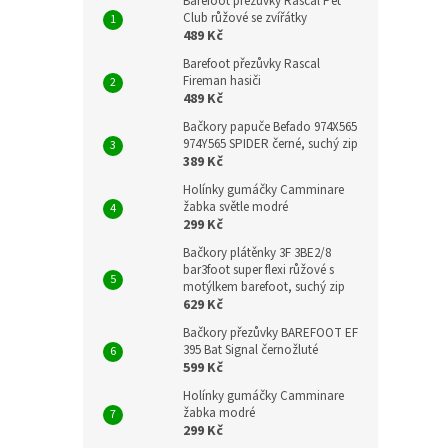
Barefoot přezůvky Rascal Pet
Club růžové se zvířátky
489 Kč
Barefoot přezůvky Rascal
Fireman hasiči
489 Kč
Bačkory papuče Befado 974X565
974Y565 SPIDER černé, suchý zip
389 Kč
Holínky gumáčky Camminare
žabka světle modré
299 Kč
Bačkory plátěnky 3F 3BE2/8
bar3foot super flexi růžové s
motýlkem barefoot, suchý zip
629 Kč
Bačkory přezůvky BAREFOOT EF
395 Bat Signal černožluté
599 Kč
Holínky gumáčky Camminare
žabka modré
299 Kč