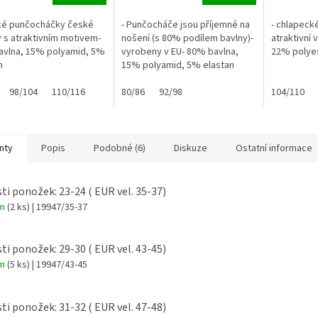
ké punčocháčky české
- Punčocháče jsou příjemné na
- chlapeck
 s atraktivním motivem-
nošení (s 80% podílem bavlny)-
atraktivní
avlna, 15% polyamid, 5%
vyrobeny v EU- 80% bavlna,
22% polyes
n
15% polyamid, 5% elastan
98/104
110/116
80/86
92/98
104/110
nty
Popis
Podobné (6)
Diskuze
Ostatní informace
sti ponožek: 23-24 ( EUR vel. 35-37)
em
(2 ks)
| 19947/35-37
sti ponožek: 29-30 ( EUR vel. 43-45)
em
(5 ks)
| 19947/43-45
sti ponožek: 31-32 ( EUR vel. 47-48)