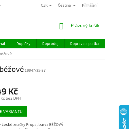
CZK
Čeština
CHOD
Přihlášení
NÁKUPNÍ
Prázdný košík
KOŠÍK
iál
Doplňky
Doprodej
Doprava a platba
Hodnocen
 béžové
 béžové
19947/35-37
49 Kč
 Kč
bez DPH
E VARIANTU
y české značky Props, barva BÉŽOVÁ