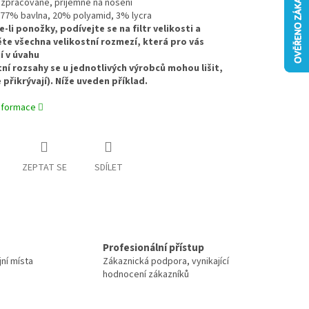
ě zpracované, příjemné na nošení
: 77% bavlna, 20% polyamid, 3% lycra
e-li ponožky, podívejte se na filtr velikosti a
te všechna velikostní rozmezí, která pro vás
í v úvahu
tní rozsahy se u jednotlivých výrobců mohou lišit,
 přikrývají). Níže uveden příklad.
informace
ZEPTAT SE
SDÍLET
Profesionální přístup
jní místa
Zákaznická podpora, vynikající
hodnocení zákazníků