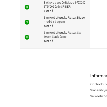
Bačkory papuče Befado 975X202
975Y202 šedé SPIDER
399 Kč
Barefoot přezůvky Rascal Digger
modré s bagrem
489 Kč
Barefoot přezůvky Rascal Six-
Seven Black černé
489 Kč
Z
á
p
a
t
Informac
í
Obchodní 
Vrácení/vý
Velkoobch