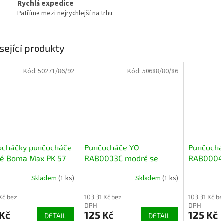
Rychlá expedice
Patříme mezi nejrychlejší na trhu
sející produkty
Kód:
50271/86/92
Kód:
50688/80/86
ocháčky punčocháče
Punčocháče YO
Punčoch
ké Boma Max PK 57
RAB0003C modré se
RAB0004
zvířátkem
Skladem
(1 ks)
Skladem
(1 ks)
 Kč bez
103,31 Kč bez
103,31 Kč b
DPH
DPH
 Kč
125 Kč
125 Kč
DETAIL
DETAIL