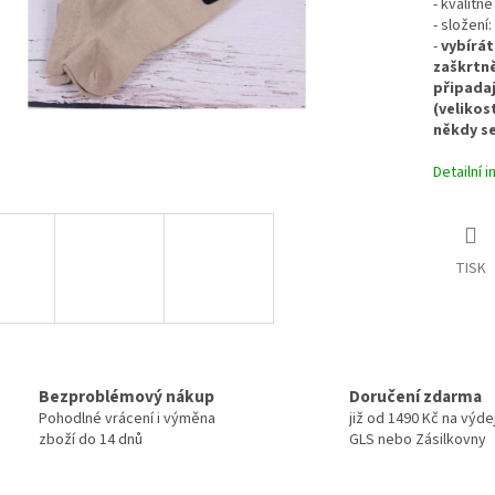
- kvalitn
- složení
-
vybírát
zaškrtně
připadaj
(velikos
někdy se
Detailní 
TISK
Bezproblémový nákup
Doručení zdarma
Pohodlné vrácení i výměna
již od 1490 Kč na výde
zboží do 14 dnů
GLS nebo Zásilkovny