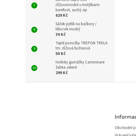
růžovomodré s motýlkami
barefoot, suchý zip
629 Kč
Sáček pytlík na bačkory /
tělocvik modrý
39 Kč
Teplé ponožky TREPON TRDLA
tm. růžová fuchsiová
50 Kč
Holínky gumáčky Camminare
žabka zelené
299 Kč
Z
á
p
a
t
Informac
í
Obchodní 
Vrácení/vý