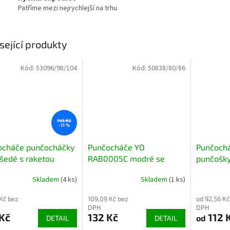
Patříme mezi nejrychlejší na trhu
sející produkty
Kód:
53096/98/104
Kód:
50838/80/86
145 Kč
–11 %
ocháče punčocháčky
Punčocháče YO
Punčoch
šedé s raketou
RAB0005C modré se
punčošk
zvířátkem s ABS
modré s
Skladem
(4 ks)
Skladem
(1 ks)
protiskluzem
 Kč bez
109,09 Kč bez
od 92,56 Kč
DPH
DPH
Kč
132 Kč
112 
od
DETAIL
DETAIL