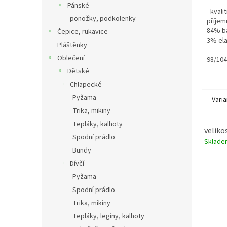
Pánské
- kval
ponožky, podkolenky
příjem
84% ba
Čepice, rukavice
3% ela
Pláštěnky
Oblečení
98/104
Dětské
Chlapecké
Pyžama
Varia
Trika, mikiny
Tepláky, kalhoty
veliko
Spodní prádlo
Sklad
Bundy
Dívčí
Pyžama
Spodní prádlo
Trika, mikiny
Tepláky, legíny, kalhoty