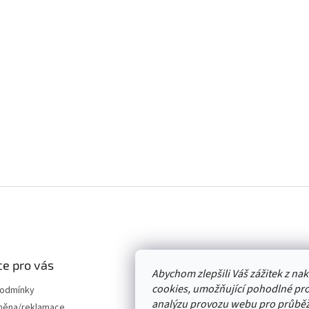
e pro vás
Abychom zlepšili Váš zážitek z n
cookies, umožňující pohodlné pro
podmínky
analýzu provozu webu pro průběž
měna/reklamace