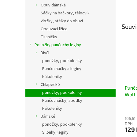
Obuv dámská
Sáčky na bačkory, tělocvik
Vložky, stélky do obuvi
Souvi
Obouvací lžíce
Tkaničky
Ponožky punčochy legíny
Dívčí
ponožky, podkolenky
Punčocháčky a legíny
Nákoleníky
Chlapecké
Punč
ponožky, podkolenky
Wolf 
Punčocháčky, spodky
Nákoleníky
Dámské
106,61
DPH
ponožky, podkolenky
129 
Silonky, legíny