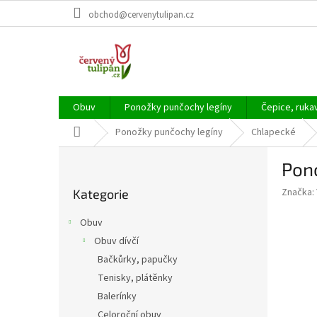
Přejít
obchod@cervenytulipan.cz
na
obsah
Obuv
Ponožky punčochy legíny
Čepice, ruka
Domů
Ponožky punčochy legíny
Chlapecké
P
Pon
o
Přeskočit
s
Značka:
Kategorie
kategorie
t
r
Obuv
a
Obuv dívčí
n
Bačkůrky, papučky
n
í
Tenisky, plátěnky
p
Balerínky
a
Celoroční obuv