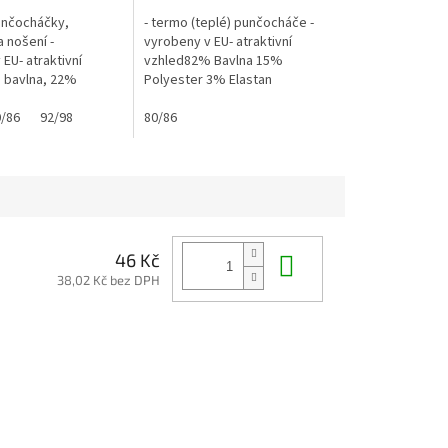
punčocháčky,
- termo (teplé) punčocháče -
 nošení -
vyrobeny v EU- atraktivní
EU- atraktivní
vzhled82% Bavlna 15%
 bavlna, 22%
Polyester 3% Elastan
 3% elastan
/86
92/98
80/86
Do košíku
46 Kč
38,02 Kč bez DPH