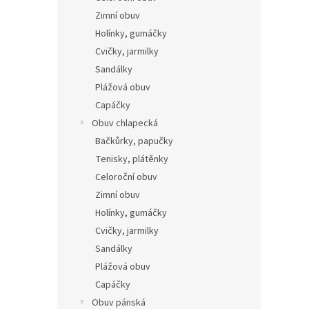
n
Zimní obuv
e
Holínky, gumáčky
l
Cvičky, jarmilky
Sandálky
Plážová obuv
Capáčky
Obuv chlapecká
Bačkůrky, papučky
Tenisky, plátěnky
Celoroční obuv
Zimní obuv
Holínky, gumáčky
Cvičky, jarmilky
Sandálky
Plážová obuv
Capáčky
Obuv pánská