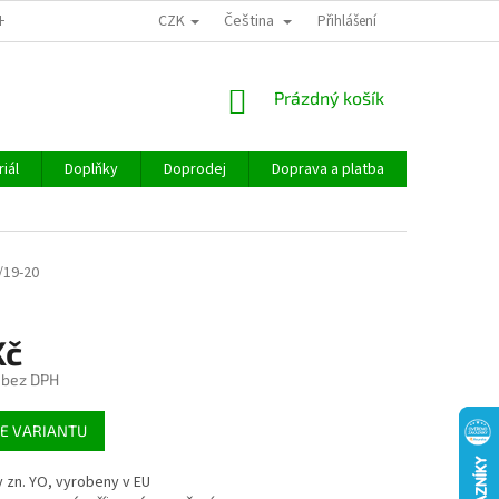
CZK
Čeština
CHOD
Přihlášení
NÁKUPNÍ
Prázdný košík
KOŠÍK
iál
Doplňky
Doprodej
Doprava a platba
Hodnocen
/19-20
Kč
 bez DPH
E VARIANTU
 zn. YO, vyrobeny v EU