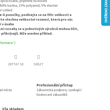
ě zpracované, příjemné na nošení
: 80% bavlna, 15% polyamid, 5% elastan
ní vzhled
e-li ponožky, podívejte se na filtr velikosti a
te všechna velikostní rozmezí, která pro vás
í v úvahu
tní rozsahy se u jednotivých výrobců mohou lišit,
 přikrývají). Níže uveden příklad.
informace
ZEPTAT SE
SDÍLET
Profesionální přístup
jní místa
Zákaznická podpora, vynikající
hodnocení zákazníků
Vše skladem