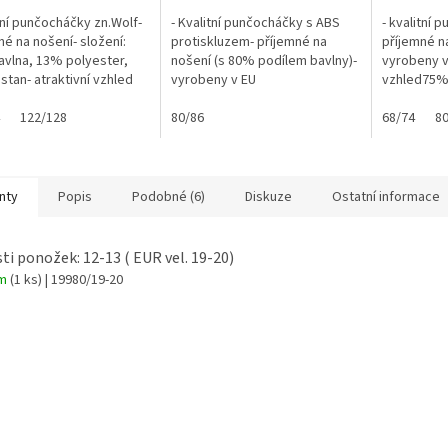
itní punčocháčky zn.Wolf-
- Kvalitní punčocháčky s ABS
- kvalitní 
né na nošení- složení:
protiskluzem- příjemné na
příjemné na
vlna, 13% polyester,
nošení (s 80% podílem bavlny)-
vyrobeny v 
stan- atraktivní vzhled
vyrobeny v EU
vzhled75%
polyester,
122/128
80/86
68/74
80
nty
Popis
Podobné (6)
Diskuze
Ostatní informace
sti ponožek: 12-13 ( EUR vel. 19-20)
em
(1 ks)
| 19980/19-20