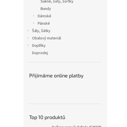
Sukně, šaty, šortky
Bundy
Dámské
Pánské
Šály, šátky
Obalový materiál
Doplňky
Doprodej
Přijímáme online platby
Top 10 produktů