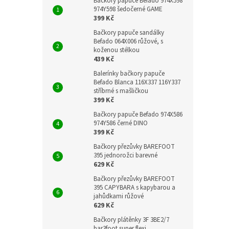
Bačkory papuče Befado 974X598
974Y598 šedočerné GAME
399 Kč
Bačkory papuče sandálky
Befado 064X006 růžové, s
koženou stélkou
439 Kč
Balerínky bačkory papuče
Befado Blanca 116X337 116Y337
stříbrné s mašličkou
399 Kč
Bačkory papuče Befado 974X586
974Y586 černé DINO
399 Kč
Bačkory přezůvky BAREFOOT
395 jednorožci barevné
629 Kč
Bačkory přezůvky BAREFOOT
395 CAPYBARA s kapybarou a
jahůdkami růžové
629 Kč
Bačkory plátěnky 3F 3BE2/7
bar3foot super flexi