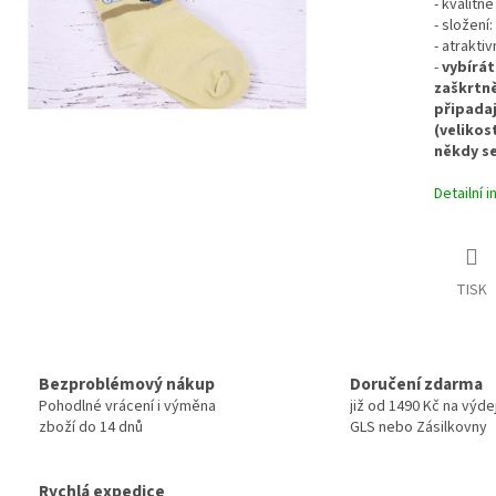
- kvalitn
- složení
- atraktiv
-
vybírát
zaškrtně
připadaj
(velikos
někdy se
Detailní 
TISK
Bezproblémový nákup
Doručení zdarma
Pohodlné vrácení i výměna
již od 1490 Kč na výde
zboží do 14 dnů
GLS nebo Zásilkovny
Rychlá expedice