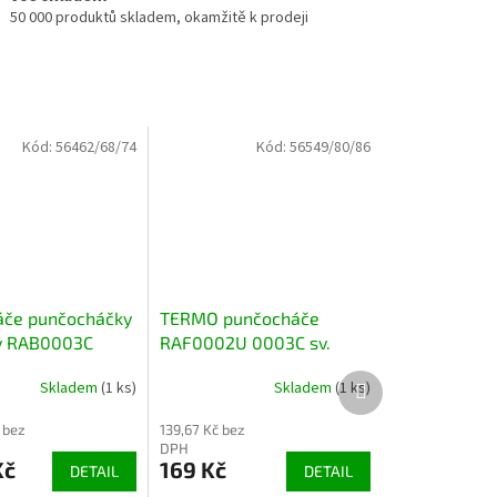
50 000 produktů skladem, okamžitě k prodeji
Kód:
56462/68/74
Kód:
56549/80/86
áče punčocháčky
TERMO punčocháče
y RAB0003C
RAF0002U 0003C sv.
 méďou
šedé TEPLÉ
Další
Skladem
(1 ks)
Skladem
(1 ks)
produkt
 bez
139,67 Kč bez
DPH
Kč
169 Kč
DETAIL
DETAIL