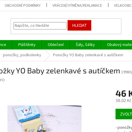
OBCHODNÍ PODMÍNKY
VRÁCENÍ/VÝMĚNA/REKLAMACE
VELKOOB
HLEDAT
vice
Pláštěnky
Oblečení
Šály, šátky
Obalový mater
ponožky, podkolenky
Ponožky YO Baby zelenkavé s autíčkem
ožky YO Baby zelenkavé s autíčkem
19980
YO
46 
38,02 Kč
Měrná
ZVOLT
cena:
- ponožky