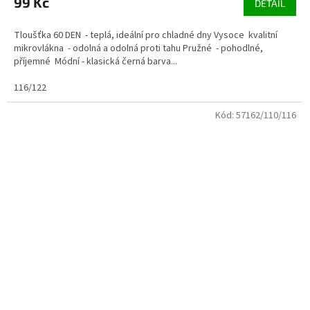
99 Kč
DETAIL
Tloušťka 60 DEN - teplá, ideální pro chladné dny Vysoce kvalitní
mikrovlákna - odolná a odolná proti tahu Pružné - pohodlné,
příjemné Módní - klasická černá barva...
116/122
Kód:
57162/110/116