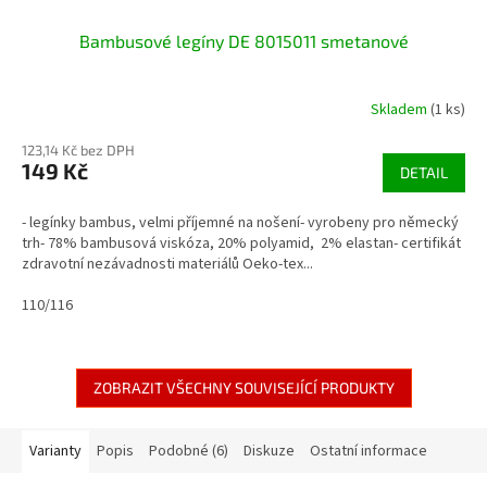
Bambusové legíny DE 8015011 smetanové
Skladem
(1 ks)
123,14 Kč bez DPH
149 Kč
DETAIL
- legínky bambus, velmi příjemné na nošení- vyrobeny pro německý
trh- 78% bambusová viskóza, 20% polyamid, 2% elastan- certifikát
zdravotní nezávadnosti materiálů Oeko-tex...
110/116
ZOBRAZIT VŠECHNY SOUVISEJÍCÍ PRODUKTY
Varianty
Popis
Podobné (6)
Diskuze
Ostatní informace