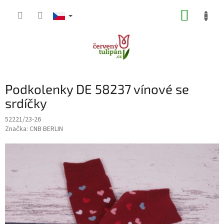
Přejít
NÁKUP
na
obsah
KOŠÍK
Podkolenky DE 58237 vínové se
srdíčky
52221/23-26
Značka:
CNB BERLIN