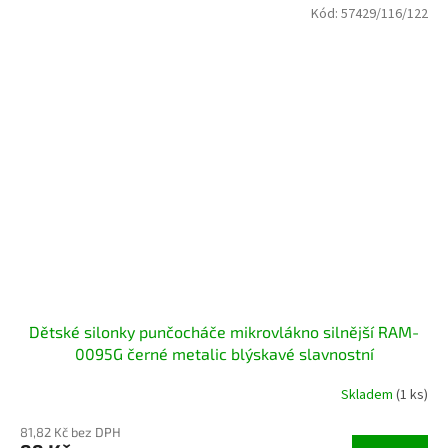
Kód:
57429/116/122
Dětské silonky punčocháče mikrovlákno silnější RAM-
0095G černé metalic blýskavé slavnostní
Skladem
(1 ks)
81,82 Kč bez DPH