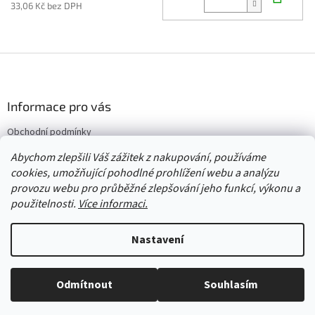
33,06 Kč bez DPH
Z
á
p
a
Informace pro vás
t
Obchodní podmínky
í
Vrácení/výměna/reklamace
Abychom zlepšili Váš zážitek z nakupování, používáme
Velkoobchod
cookies, umožňující pohodlné prohlížení webu a analýzu
provozu webu pro průběžné zlepšování jeho funkcí, výkonu a
použitelnosti.
Více informaci.
Vytvořil Shoptet
Nastavení
Copyright 2026
Červený Tulipán
. Všechna práva vyhrazena.
Upravit
Odmítnout
Souhlasím
nastavení cookies
Vše skladem, zboží odesíláme každý pracovní den.