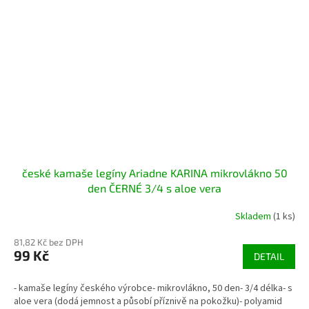
české kamaše legíny Ariadne KARINA mikrovlákno 50
den ČERNÉ 3/4 s aloe vera
Skladem
(1 ks)
81,82 Kč bez DPH
99 Kč
DETAIL
- kamaše legíny českého výrobce- mikrovlákno, 50 den- 3/4 délka- s
aloe vera (dodá jemnost a působí příznivě na pokožku)- polyamid