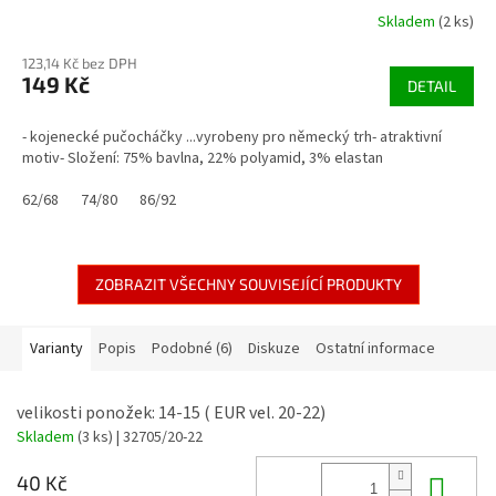
Skladem
(2 ks)
123,14 Kč bez DPH
149 Kč
DETAIL
- kojenecké pučocháčky ...vyrobeny pro německý trh- atraktivní
motiv- Složení: 75% bavlna, 22% polyamid, 3% elastan
62/68
74/80
86/92
ZOBRAZIT VŠECHNY SOUVISEJÍCÍ PRODUKTY
Varianty
Popis
Podobné (6)
Diskuze
Ostatní informace
velikosti ponožek: 14-15 ( EUR vel. 20-22)
Skladem
(3 ks)
| 32705/20-22
Do 
40 Kč