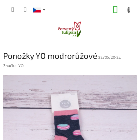
Přejít
NÁKUP
na
obsah
KOŠÍK
Ponožky YO modrorůžové
32705/20-22
Značka:
YO