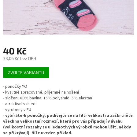
40 Kč
33,06 Kč bez DPH
Měrná
ZVOLTE VARIANTU
cena:
- ponožky YO
- kvalitně zpracované, příjemné na nošení
- složení: 80% bavlna, 15% polyamid, 5% elastan
- atraktivní vzhled
- vyrobeny v EU
-
vybíráte-li ponožky, podívejte se na filtr velikosti a zaškrtněte
všechna velikostní rozmezí, která pro vás připadají v úvahu
(velikostní rozsahy se u jednotivých výrobců mohou lišit, někdy
se přikrývají). Níže uveden příklad.