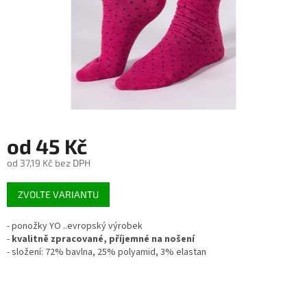
od
45 Kč
od
37,19 Kč
bez DPH
Měrná
ZVOLTE VARIANTU
cena:
- ponožky YO ..evropský výrobek
-
kvalitně zpracované, příjemné na nošení
- složení: 72% bavlna, 25% polyamid, 3% elastan