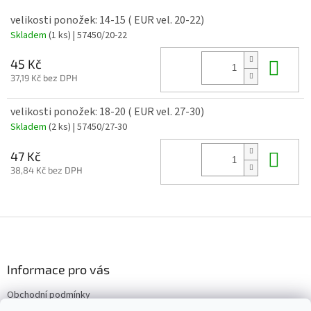
velikosti ponožek: 14-15 ( EUR vel. 20-22)
Skladem
(1 ks)
| 57450/20-22
Do 
45 Kč
37,19 Kč bez DPH
velikosti ponožek: 18-20 ( EUR vel. 27-30)
Skladem
(2 ks)
| 57450/27-30
Do 
47 Kč
38,84 Kč bez DPH
Z
á
p
a
Informace pro vás
t
Obchodní podmínky
í