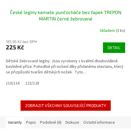
České legíny kamaše punčocháče bez ťapek TREPON
MARTIN černé žebrované
Skladem
(3 ks)
185,95 Kč bez DPH
225 Kč
DETAIL
Dětské žebrované legíny. Jsou vyrobeny z kvalitní dlouhovlákné
bavlněné příze. Pohodlné při nošení díky přidanému elastanu, který
se přizpůsobí tvarům dětských nožek. Tyto...
110/116
122/128
ZOBRAZIT VŠECHNY SOUVISEJÍCÍ PRODUKTY
Varianty
Popis
Podobné (6)
Diskuze
Ostatní informace