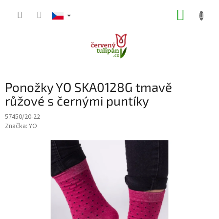
Přejít
NÁKUP
na
obsah
KOŠÍK
Ponožky YO SKA0128G tmavě
růžové s černými puntíky
57450/20-22
Značka:
YO