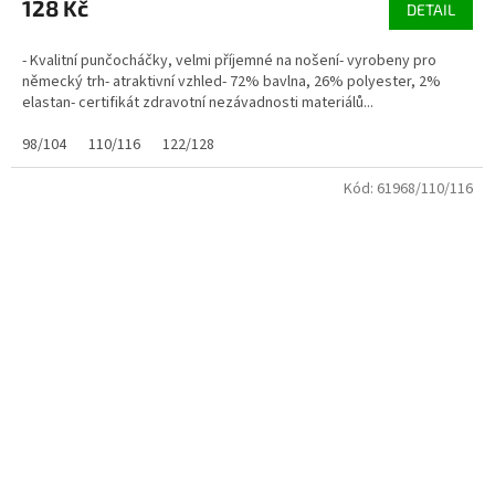
128 Kč
DETAIL
- Kvalitní punčocháčky, velmi příjemné na nošení- vyrobeny pro
německý trh- atraktivní vzhled- 72% bavlna, 26% polyester, 2%
elastan- certifikát zdravotní nezávadnosti materiálů...
98/104
110/116
122/128
Kód:
61968/110/116