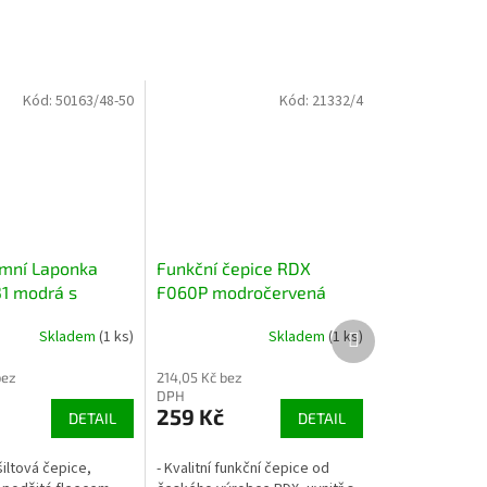
Kód:
50163/48-50
Kód:
21332/4
imní Laponka
Funkční čepice RDX
31 modrá s
F060P modročervená
 funkční teplá
Další
Skladem
(1 ks)
Skladem
(1 ks)
í
produkt
bez
214,05 Kč bez
DPH
259 Kč
DETAIL
DETAIL
šiltová čepice,
- Kvalitní funkční čepice od