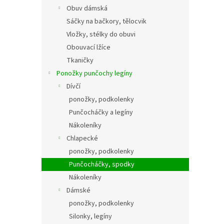
Obuv dámská
Sáčky na bačkory, tělocvik
Vložky, stélky do obuvi
Obouvací lžíce
Tkaničky
Ponožky punčochy legíny
Dívčí
ponožky, podkolenky
Punčocháčky a legíny
Nákoleníky
Chlapecké
ponožky, podkolenky
Punčocháčky, spodky
Nákoleníky
Dámské
ponožky, podkolenky
Silonky, legíny