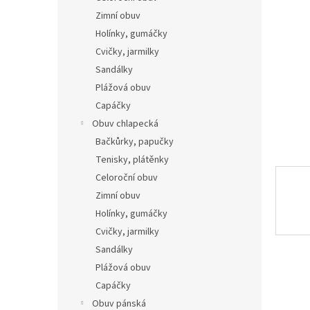
n
Zimní obuv
e
Holínky, gumáčky
l
Cvičky, jarmilky
Sandálky
Plážová obuv
Capáčky
Obuv chlapecká
Bačkůrky, papučky
Tenisky, plátěnky
Celoroční obuv
Zimní obuv
Holínky, gumáčky
Cvičky, jarmilky
Sandálky
Plážová obuv
Capáčky
Obuv pánská