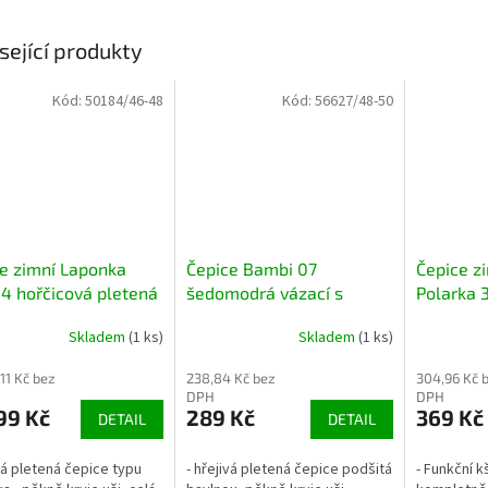
sející produkty
Kód:
50184/46-48
Kód:
56627/48-50
e zimní Laponka
Čepice Bambi 07
Čepice z
14 hořčicová pletená
šedomodrá vázací s
Polarka 
 s krytím uší
krytím uší
medvědem
Skladem
(1 ks)
Skladem
(1 ks)
ovací teplá
krytím uš
11 Kč bez
238,84 Kč bez
304,96 Kč 
DPH
DPH
99 Kč
289 Kč
369 Kč
DETAIL
DETAIL
ivá pletená čepice typu
- hřejivá pletená čepice podšitá
- Funkční k