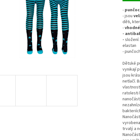
-
punčoch
- jsou
vel
děti, kte
-
vhodné 
- antiba
-
složení
elastan
- punčoc
Dětské p
vynikají 
jsou krás
netlačí. 
vlastnost
ratolesti
nanočásti
nezahnízd
bakteriíc
Nanočásti
vyrobena 
trvalý a n
Nanočásti