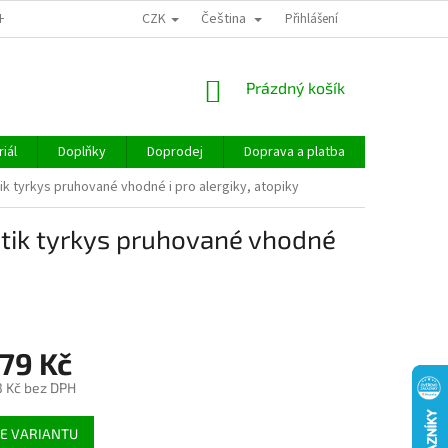
CZK
Čeština
CHOD
Přihlášení
NÁKUPNÍ
Prázdný košík
KOŠÍK
iál
Doplňky
Doprodej
Doprava a platba
Hodnocen
tyrkys pruhované vhodné i pro alergiky, atopiky
ik tyrkys pruhované vhodné
79 Kč
3 Kč
bez DPH
E VARIANTU