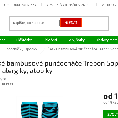
OBCHODNÍ PODMÍNKY
VRÁCENÍ/VÝMĚNA/REKLAMACE
VELKOOB
HLEDAT
vice
Pláštěnky
Oblečení
Šály, šátky
Obalový mater
Punčocháčky, spodky
České bambusové punčocháče Trepon Soptik 
ké bambusové punčocháče Trepon Sopt
o alergiky, atopiky
2/98
TREPON
od
1
od
147,9
Měrná
ZVOLT
cena: