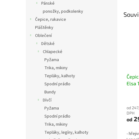
Pánské
ponožky, podkolenky
Souvi
Čepice, rukavice
Pláštěnky
Oblečení
Dětské
Chlapecké
Pyžama
Trika, mikiny
Tepláky, kalhoty
Čepic
Elsa 
Spodní prádlo
teplá
Bundy
zavaz
Dívčí
Pyžama
od 247,
DPH
Spodní prádlo
2
od
Trika, mikiny
Tepláky, legíny, kalhoty
- hřej