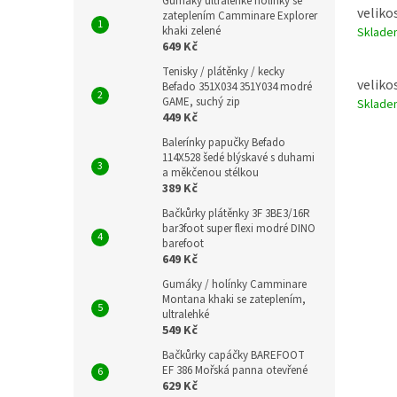
Gumáky ultralehké holínky se
veliko
zateplením Camminare Explorer
khaki zelené
Sklad
649 Kč
Tenisky / plátěnky / kecky
veliko
Befado 351X034 351Y034 modré
GAME, suchý zip
Sklad
449 Kč
Balerínky papučky Befado
114X528 šedé blýskavé s duhami
a měkčenou stélkou
389 Kč
Bačkůrky plátěnky 3F 3BE3/16R
bar3foot super flexi modré DINO
barefoot
649 Kč
Gumáky / holínky Camminare
Montana khaki se zateplením,
ultralehké
549 Kč
Bačkůrky capáčky BAREFOOT
EF 386 Mořská panna otevřené
629 Kč