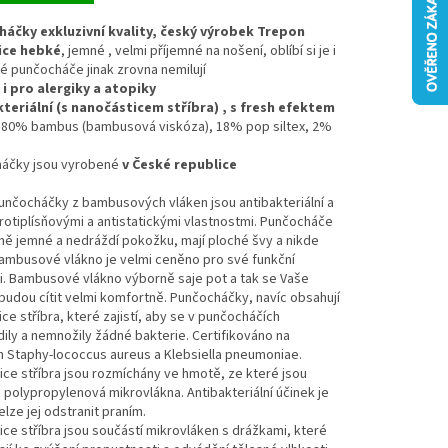
áčky exkluzivní kvality, český výrobek Trepon
ice hebké
, jemné , velmi příjemné na nošení, oblíbí si je i
ré punčocháče jinak zrovna nemilují
i pro alergiky a atopiky
kteriální (s nanočásticem stříbra) , s fresh efektem
: 80% bambus (bambusová viskóza), 18% pop siltex, 2%
háčky jsou vyrobené
v České republice
unčocháčky z bambusových vláken jsou antibakteriální a
protiplísňovými a antistatickými vlastnostmi. Punčocháče
ně jemné a nedráždí pokožku, mají ploché švy a nikde
Bambusové vlákno je velmi ceněno pro své funkční
i. Bambusové vlákno výborně saje pot a tak se Vaše
 budou cítit velmi komfortně. Punčocháčky, navíc obsahují
ce stříbra, které zajistí, aby se v punčocháčích
ily a nemnožily žádné bakterie. Certifikováno na
h Staphy-lococcus aureus a Klebsiella pneumoniae.
ce stříbra jsou rozmíchány ve hmotě, ze které jsou
polypropylenová mikrovlákna. Antibakteriální účinek je
elze jej odstranit praním.
ce stříbra jsou součástí mikrovláken s drážkami, které