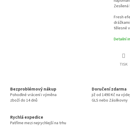
napomáhaj
Zesílená 
Fresh efe
drážkami
tělesné v
Detailní 
TISK
Bezproblémový nákup
Doručení zdarma
Pohodlné vrácení i výměna
již od 1490 Kč na výde
zboží do 14 dnů
GLS nebo Zásilkovny
Rychlá expedice
Patříme mezi nejrychlejší na trhu