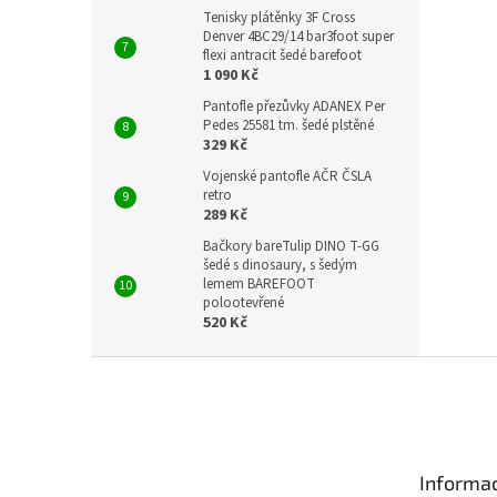
Tenisky plátěnky 3F Cross
Denver 4BC29/14 bar3foot super
flexi antracit šedé barefoot
1 090 Kč
Pantofle přezůvky ADANEX Per
Pedes 25581 tm. šedé plstěné
329 Kč
Vojenské pantofle AČR ČSLA
retro
289 Kč
Bačkory bareTulip DINO T-GG
šedé s dinosaury, s šedým
lemem BAREFOOT
polootevřené
520 Kč
Z
á
p
a
t
Informac
í