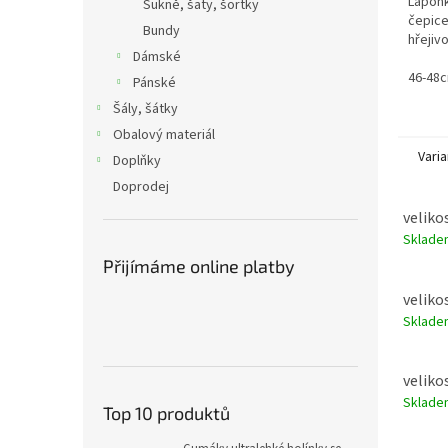
Laponk
Sukně, šaty, šortky
čepice
Bundy
hřejiv
Dámské
příje
46-48
Pánské
Šály, šátky
Obalový materiál
Varia
Doplňky
Doprodej
velikos
Sklad
Přijímáme online platby
veliko
Sklad
veliko
Sklad
Top 10 produktů