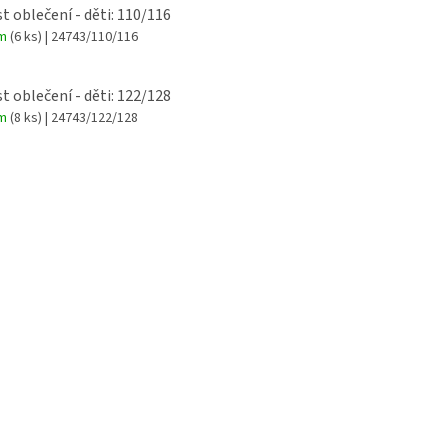
st oblečení - děti: 110/116
em
(6 ks)
| 24743/110/116
st oblečení - děti: 122/128
em
(8 ks)
| 24743/122/128