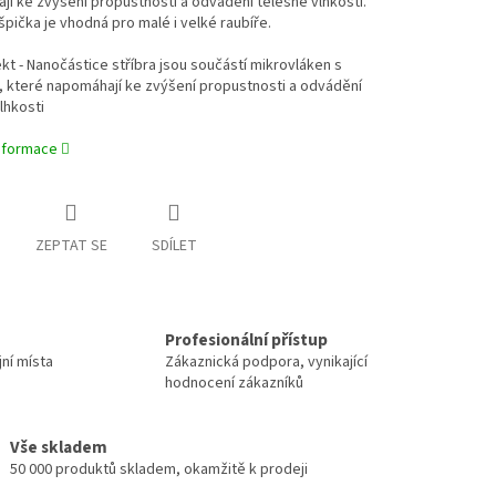
í ke zvýšení propustnosti a odvádění tělesné vlhkosti.
špička je vhodná pro malé i velké raubíře.
kt - Nanočástice stříbra jsou součástí mikrovláken s
, které napomáhají ke zvýšení propustnosti a odvádění
lhkosti
informace
ZEPTAT SE
SDÍLET
Profesionální přístup
jní místa
Zákaznická podpora, vynikající
hodnocení zákazníků
Vše skladem
50 000 produktů skladem, okamžitě k prodeji