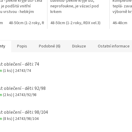
a - pěkně kryje uši- celá
bavlnou- pěkně kryje uši,
kompletně 
 je podšitá vnitřní
neprofoukne, je vázací pod
teplá- zav
ou vrstvou - hebkým
krkem
výborně kry
mným chloupkem
motiv
cm
48-50cm (1-2 roky, RDX vel.3)
48-50cm (1-2 roky, RDX vel.3)
46-48cm
nty
Popis
Podobné (6)
Diskuze
Ostatní informace
t oblečení - děti: 74
em
(1 ks)
| 24743/74
st oblečení - děti: 92/98
em
(2 ks)
| 24743/92/98
st oblečení - děti: 98/104
em
(8 ks)
| 24743/98/104