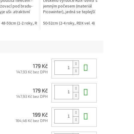
podšitá fleecem -
českého výrobce RDX- uvnitř s
azovací pod bradu-
jemným počesem (materiál
je uši- atraktivní
Picowinter), jedná se teplejší
variantu funkčních čepic-
48-50cm (1-2 roky, RDX vel.3)
čepice je vhodná na zimu
50-52cm (2-4 roky, RDX vel. 4)
54-56cm (7-14 let, RDX vel. 6)
nebo...
Do košíku
179 Kč
147,93 Kč bez DPH
Do košíku
179 Kč
147,93 Kč bez DPH
Do košíku
199 Kč
164,46 Kč bez DPH