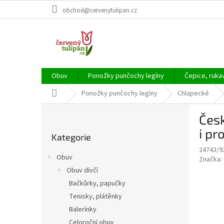
Přejít
obchod@cervenytulipan.cz
na
obsah
Obuv
Ponožky punčochy legíny
Čepice, ruka
Domů
Ponožky punčochy legíny
Chlapecké
P
Čes
o
Přeskočit
s
i pr
Kategorie
kategorie
t
24743/9
r
Obuv
Značka:
a
Obuv dívčí
n
Bačkůrky, papučky
n
í
Tenisky, plátěnky
p
Balerínky
a
Celoroční obuv