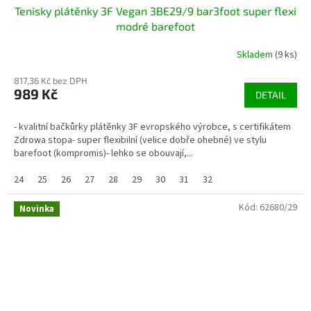
Tenisky plátěnky 3F Vegan 3BE29/9 bar3foot super flexi
modré barefoot
Skladem
(9 ks)
817,36 Kč bez DPH
989 Kč
DETAIL
- kvalitní bačkůrky plátěnky 3F evropského výrobce, s certifikátem
Zdrowa stopa- super flexibilní (velice dobře ohebné) ve stylu
barefoot (kompromis)- lehko se obouvají,...
24
25
26
27
28
29
30
31
32
Kód:
62680/29
Novinka