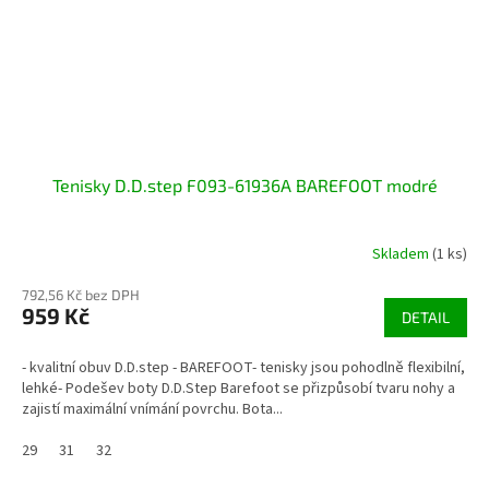
Tenisky D.D.step F093-61936A BAREFOOT modré
Skladem
(1 ks)
792,56 Kč bez DPH
959 Kč
DETAIL
- kvalitní obuv D.D.step - BAREFOOT- tenisky jsou pohodlně flexibilní,
lehké- Podešev boty D.D.Step Barefoot se přizpůsobí tvaru nohy a
zajistí maximální vnímání povrchu. Bota...
29
31
32