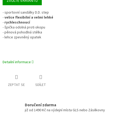
ZVOLTE VARIANTU
cena:
- sportovní sandálky D.D. step
-
velice flexibilní a velmi lehké
-
rychleschnoucí
- špička odolná proti okopu
- pěnová pohodlná stélka
- lehce zpevněný opatek
Detailní informace
ZEPTAT SE
SDÍLET
Doručení zdarma
již od 1490 Kč na výdejní místa GLS nebo Zásilkovny