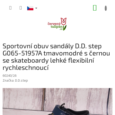
Přejít
NÁKUP
na
obsah
KOŠÍK
Sportovní obuv sandály D.D. step
G065-51957A tmavomodré s černou
se skateboardy lehké flexibilní
rychleschnoucí
60240/26
Značka:
D.D.step