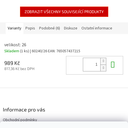
ZOBRAZIT VŠECHNY SOUVISEJÍCÍ PRODUKTY
Varianty
Popis
Podobné (6)
Diskuze
Ostatní informace
velikost: 26
Skladem
(1 ks)
| 60240/26
EAN:
765057437215
Do 
989 Kč
817,36 Kč bez DPH
Z
á
p
a
Informace pro vás
t
Obchodní podmínky
í
Vrácení/výměna/reklamace