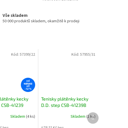
Vše skladem
50 000 produktů skladem, okamžitě k prodeji
Kód:
57399/22
Kód:
57955/31
od
489 Kč
až
–12 %
plátěnky kecky
Tenisky plátěnky kecky
p CSB-41239
D.D. step CSB-41239B
letadly
modré s letadly
Další
Skladem
(4 ks)
Skladem
(1 ks)
produkt
č bez
478,51 Kč bez