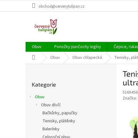
Přejít
obchod@cervenytulipan.cz
na
obsah
Obuv
Ponožky punčochy legíny
Čepice, ruka
Domů
Obuv
Obuv chlapecká
Tenisky, plá
P
Ten
o
Přeskočit
s
ultr
Kategorie
kategorie
t
516X456
r
Obuv
Značka:
a
Obuv dívčí
n
Bačkůrky, papučky
n
í
Tenisky, plátěnky
p
Balerínky
a
Celoroční obuv