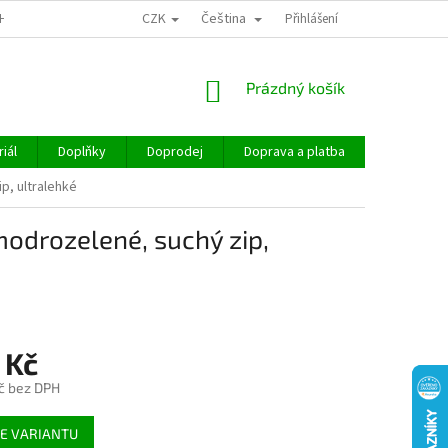
CZK
Čeština
CHOD
Přihlášení
NÁKUPNÍ
Prázdný košík
KOŠÍK
iál
Doplňky
Doprodej
Doprava a platba
Hodnocen
, ultralehké
odrozelené, suchý zip,
 Kč
č bez DPH
E VARIANTU