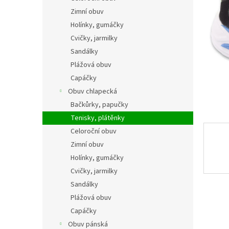
n
Zimní obuv
e
Holínky, gumáčky
l
Cvičky, jarmilky
Sandálky
Plážová obuv
Capáčky
Obuv chlapecká
Bačkůrky, papučky
Tenisky, plátěnky
Celoroční obuv
Zimní obuv
Holínky, gumáčky
Cvičky, jarmilky
Sandálky
Plážová obuv
Capáčky
Obuv pánská