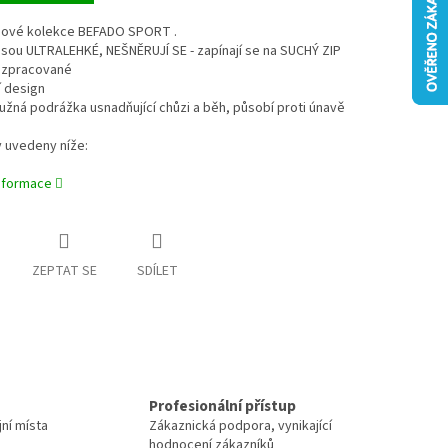
 nové kolekce BEFADO SPORT .
 jsou ULTRALEHKÉ, NEŠNĚRUJÍ SE - zapínají se na SUCHÝ ZIP
ě zpracované
í design
ružná podrážka usnadňující chůzi a běh, působí proti únavě
 uvedeny níže:
informace
ZEPTAT SE
SDÍLET
Profesionální přístup
jní místa
Zákaznická podpora, vynikající
hodnocení zákazníků