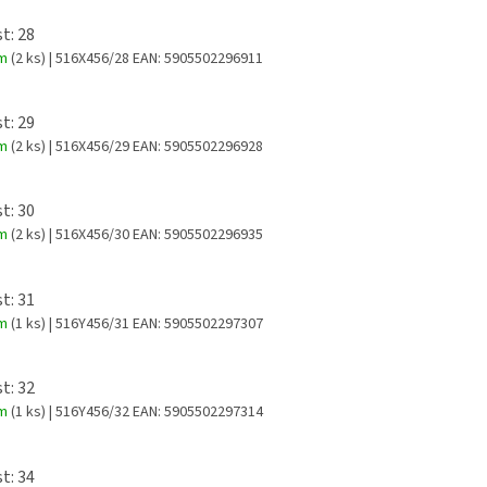
t: 28
em
(2 ks)
| 516X456/28
EAN:
5905502296911
t: 29
em
(2 ks)
| 516X456/29
EAN:
5905502296928
t: 30
em
(2 ks)
| 516X456/30
EAN:
5905502296935
t: 31
em
(1 ks)
| 516Y456/31
EAN:
5905502297307
t: 32
em
(1 ks)
| 516Y456/32
EAN:
5905502297314
t: 34