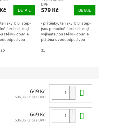
DPH
Kč
579 Kč
DETAIL
DETAIL
 tenisky D.D. step-
- plátěnky, tenisky D.D. step-
ně flexibilní- mají
jsou pohodlně flexibilní- mají
u stélku- obuv je
vyjímatelnou stélku- obuv je
 vodoodpudivou
plátěná s vodoodpudivou
ater repellence)-
úpravou (water repellence)-
2 suché zipy- lze...
30
zapínání na 2...
31
Do košíku
649 Kč
536,36 Kč bez DPH
Do košíku
649 Kč
536,36 Kč bez DPH