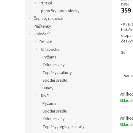
Pánské
DPH
359
ponožky, podkolenky
Čepice, rukavice
- Kvali
Pláštěnky
botičk
Oblečení
stopa 
český
Dětské
ústavu
Chlapecké
2 such
26
Pyžama
Trika, mikiny
Tepláky, kalhoty
Varia
Spodní prádlo
Bundy
velikos
Dívčí
Sklad
Pyžama
Spodní prádlo
velikos
Trika, mikiny
Sklad
Tepláky, legíny, kalhoty