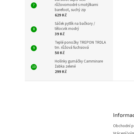
růžovomodré s motýlkami
barefoot, suchý zip
629 Kč
Sáček pytlík na bačkory /
tělocvik modrý
39 Kč
Teplé ponožky TREPON TRDLA
tm. růžová fuchsiová
50 Kč
Holínky gumáčky Camminare
žabka zelené
299 Kč
Z
á
p
a
t
Informac
í
Obchodní 
Vrácení/vý