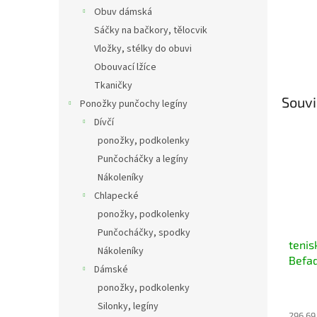
Obuv dámská
Sáčky na bačkory, tělocvik
Vložky, stélky do obuvi
Obouvací lžíce
Tkaničky
Souvi
Ponožky punčochy legíny
Dívčí
ponožky, podkolenky
Punčocháčky a legíny
Nákoleníky
Chlapecké
ponožky, podkolenky
Punčocháčky, spodky
tenis
Nákoleníky
Befa
Dámské
puntí
ponožky, podkolenky
Silonky, legíny
296,69