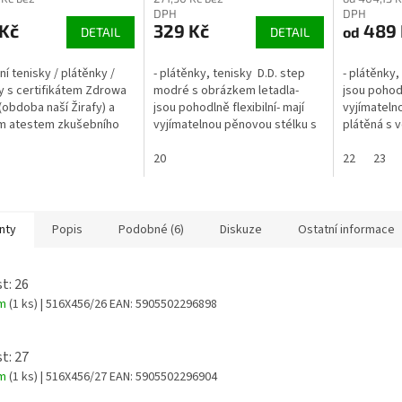
DPH
DPH
 Kč
329 Kč
489 
od
DETAIL
DETAIL
tní tenisky / plátěnky /
- plátěnky, tenisky D.D. step
- plátěnky,
y s certifikátem Zdrowa
modré s obrázkem letadla-
jsou pohodl
(obdoba naší Žirafy) a
jsou pohodlně flexibilní- mají
vyjímatelno
m atestem zkušebního
vyjímatelnou pěnovou stélku s
plátěná s
 ITC Zlín.- Kotníčkové se
koženým povrchem- zapínání
úpravou (w
ými zipy- Obuv je...
na 2 suché zipy- rozměry níže:
20
zapínání na 
22
23
nty
Popis
Podobné (6)
Diskuze
Ostatní informace
t: 26
em
(1 ks)
| 516X456/26
EAN:
5905502296898
t: 27
em
(1 ks)
| 516X456/27
EAN:
5905502296904