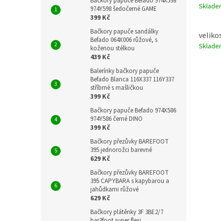
Bačkory papuče Befado 974X598
Sklad
974Y598 šedočerné GAME
399 Kč
Bačkory papuče sandálky
velikos
Befado 064X006 růžové, s
Sklad
koženou stélkou
439 Kč
Balerínky bačkory papuče
Befado Blanca 116X337 116Y337
stříbrné s mašličkou
399 Kč
Bačkory papuče Befado 974X586
974Y586 černé DINO
399 Kč
Bačkory přezůvky BAREFOOT
395 jednorožci barevné
629 Kč
Bačkory přezůvky BAREFOOT
395 CAPYBARA s kapybarou a
jahůdkami růžové
629 Kč
Bačkory plátěnky 3F 3BE2/7
bar3foot super flexi