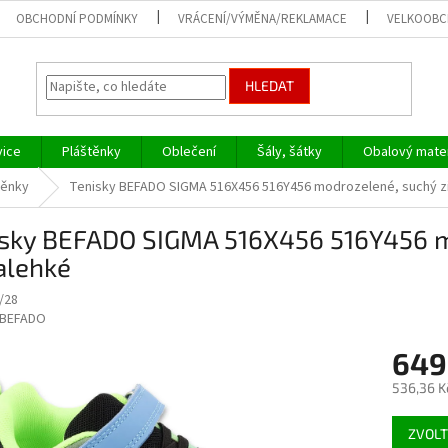
OBCHODNÍ PODMÍNKY
VRÁCENÍ/VÝMĚNA/REKLAMACE
VELKOOB
HLEDAT
vice
Pláštěnky
Oblečení
Šály, šátky
Obalový mater
těnky
Tenisky BEFADO SIGMA 516X456 516Y456 modrozelené, suchý zip
isky BEFADO SIGMA 516X456 516Y456 m
alehké
/28
BEFADO
649
536,36 K
Měrná
ZVOLT
cena: