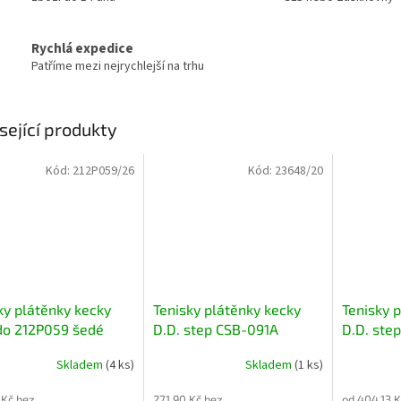
Rychlá expedice
Patříme mezi nejrychlejší na trhu
sející produkty
Kód:
212P059/26
Kód:
23648/20
ky plátěnky kecky
Tenisky plátěnky kecky
Tenisky 
do 212P059 šedé
D.D. step CSB-091A
D.D. ste
kované se zvířátkem
modré s letadlem
modré s 
Skladem
(4 ks)
Skladem
(1 ks)
 Kč bez
271,90 Kč bez
od 404,13 K