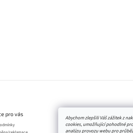
e pro vás
Abychom zlepšili Váš zážitek z n
cookies, umožňující pohodlné pro
podmínky
analýzu provozu webu pro průběž
měna/reklamace