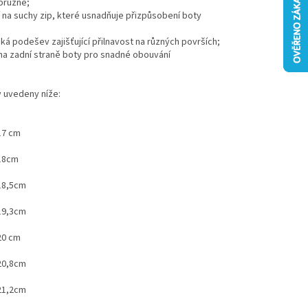
 pružné;
í na suchy zip, které usnadňuje přizpůsobení boty
ká podešev zajišťující přilnavost na různých površích;
na zadní straně boty pro snadné obouvání
 uvedeny níže:
 17 cm
 18cm
 18,5cm
 19,3cm
 20 cm
 20,8cm
 21,2cm