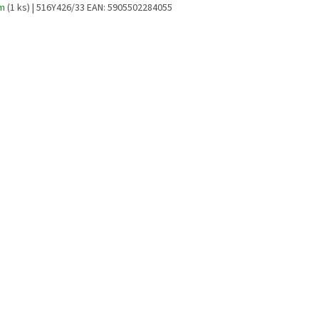
em
(1 ks)
| 516Y426/33
EAN:
5905502284055