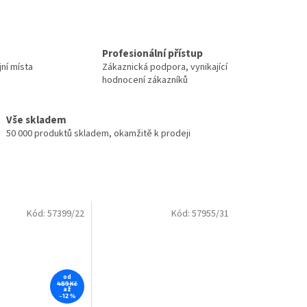
Profesionální přístup
jní místa
Zákaznická podpora, vynikající
hodnocení zákazníků
Vše skladem
50 000 produktů skladem, okamžitě k prodeji
Kód:
57399/22
Kód:
57955/31
od
489 Kč
až
–12 %