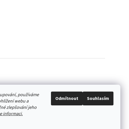
akupování, používáme
Odmítnout
Souhlasím
hlížení webu a
né zlepšování jeho
e informaci.