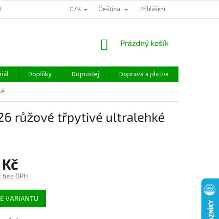
CZK
Čeština
CHOD
Přihlášení
NÁKUPNÍ
Prázdný košík
KOŠÍK
iál
Doplňky
Doprodej
Doprava a platba
Hodnocen
ké
 růžové třpytivé ultralehké
 Kč
č bez DPH
E VARIANTU