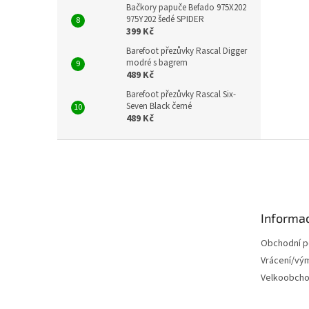
Bačkory papuče Befado 975X202
975Y202 šedé SPIDER
399 Kč
Barefoot přezůvky Rascal Digger
modré s bagrem
489 Kč
Barefoot přezůvky Rascal Six-
Seven Black černé
489 Kč
Z
á
p
a
t
Informac
í
Obchodní 
Vrácení/vý
Velkoobch