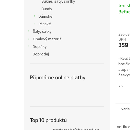
Sukně, šaty, šortky
tenis
Bundy
Befa
Dámské
puntí
Pánské
Šály, šátky
296,69
Obalový materiál
DPH
359
Doplňky
Doprodej
- Kvali
botičk
stopa 
český
Přijímáme online platby
ústavu
2 such
26
Varia
Top 10 produktů
velikos