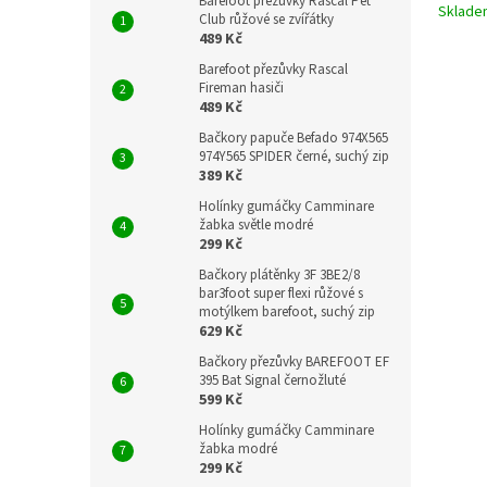
Barefoot přezůvky Rascal Pet
Sklad
Club růžové se zvířátky
489 Kč
Barefoot přezůvky Rascal
Fireman hasiči
489 Kč
Bačkory papuče Befado 974X565
974Y565 SPIDER černé, suchý zip
389 Kč
Holínky gumáčky Camminare
žabka světle modré
299 Kč
Bačkory plátěnky 3F 3BE2/8
bar3foot super flexi růžové s
motýlkem barefoot, suchý zip
629 Kč
Bačkory přezůvky BAREFOOT EF
395 Bat Signal černožluté
599 Kč
Holínky gumáčky Camminare
žabka modré
299 Kč