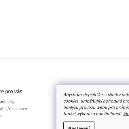
e pro vás
Abychom zlepšili Váš zážitek z n
cookies, umožňující pohodlné pro
podmínky
analýzu provozu webu pro průběž
měna/reklamace
funkcí, výkonu a použitelnosti.
Víc
od
Nastavení