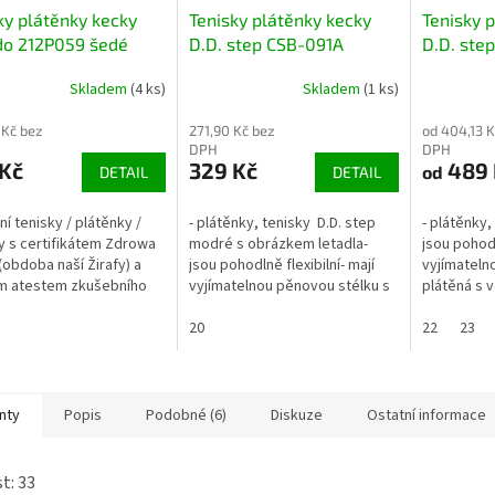
ky plátěnky kecky
Tenisky plátěnky kecky
Tenisky 
do 212P059 šedé
D.D. step CSB-091A
D.D. ste
kované se zvířátkem
modré s letadlem
modré s 
Skladem
(4 ks)
Skladem
(1 ks)
 Kč bez
271,90 Kč bez
od 404,13 K
DPH
DPH
 Kč
329 Kč
489 
od
DETAIL
DETAIL
tní tenisky / plátěnky /
- plátěnky, tenisky D.D. step
- plátěnky,
y s certifikátem Zdrowa
modré s obrázkem letadla-
jsou pohodl
(obdoba naší Žirafy) a
jsou pohodlně flexibilní- mají
vyjímatelno
m atestem zkušebního
vyjímatelnou pěnovou stélku s
plátěná s
 ITC Zlín.- Kotníčkové se
koženým povrchem- zapínání
úpravou (w
ými zipy- Obuv je...
na 2 suché zipy- rozměry níže:
20
zapínání na 
22
23
nty
Popis
Podobné (6)
Diskuze
Ostatní informace
t: 33