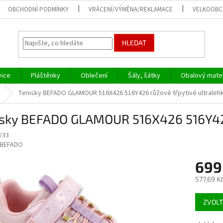
OBCHODNÍ PODMÍNKY
VRÁCENÍ/VÝMĚNA/REKLAMACE
VELKOOB
HLEDAT
vice
Pláštěnky
Oblečení
Šály, šátky
Obalový mater
Tenisky BEFADO GLAMOUR 516X426 516Y426 růžové třpytivé ultraleh
isky BEFADO GLAMOUR 516X426 516Y426
/33
BEFADO
699
577,69 K
Měrná
ZVOLT
cena: