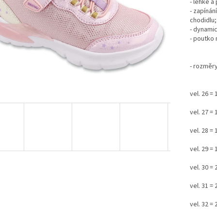
- lehké a
- zapínán
chodidlu;
- dynamic
- poutko 
- rozměry
vel. 26 =
vel. 27 =
vel. 28 =
vel. 29 =
vel. 30 =
vel. 31 =
vel. 32 =