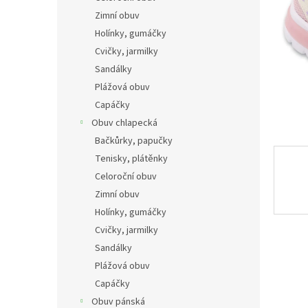
n
Zimní obuv
e
Holínky, gumáčky
l
Cvičky, jarmilky
Sandálky
Plážová obuv
Capáčky
Obuv chlapecká
Bačkůrky, papučky
Tenisky, plátěnky
Celoroční obuv
Zimní obuv
Holínky, gumáčky
Cvičky, jarmilky
Sandálky
Plážová obuv
Capáčky
Obuv pánská