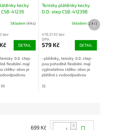
plátěnky kecky
Tenisky plátěnky kecky
p CSB-41239
D.D. step CSB-41239B
letadly
modré s letadly
Další
Skladem
(4 ks)
Skladem
(1 ks)
produkt
č bez
478,51 Kč bez
DPH
Kč
579 Kč
DETAIL
DETAIL
 tenisky D.D. step-
- plátěnky, tenisky D.D. step-
ně flexibilní- mají
jsou pohodlně flexibilní- mají
u stélku- obuv je
vyjímatelnou stélku- obuv je
 vodoodpudivou
plátěná s vodoodpudivou
ater repellence)-
úpravou (water repellence)-
2 suché zipy- lze...
30
zapínání na 2...
31
Do košíku
699 Kč