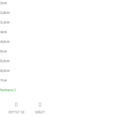
 22cm
 22,8cm
 23,2cm
 24cm
 24,5cm
 25cm
 25,5cm
 26,5cm
 27cm
informace
ZEPTAT SE
SDÍLET