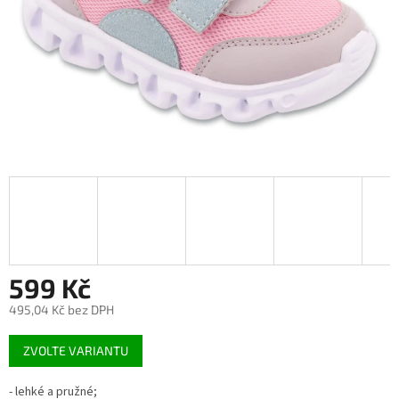
599 Kč
495,04 Kč bez DPH
Měrná
ZVOLTE VARIANTU
cena:
- lehké a pružné;