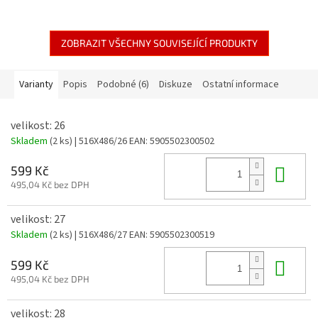
ZOBRAZIT VŠECHNY SOUVISEJÍCÍ PRODUKTY
Varianty
Popis
Podobné (6)
Diskuze
Ostatní informace
velikost: 26
Skladem
(2 ks)
| 516X486/26
EAN:
5905502300502
Do 
599 Kč
495,04 Kč bez DPH
velikost: 27
Skladem
(2 ks)
| 516X486/27
EAN:
5905502300519
Do 
599 Kč
495,04 Kč bez DPH
velikost: 28