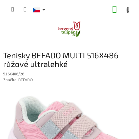
Přejít
NÁKUP
na
obsah
KOŠÍK
Tenisky BEFADO MULTI 516X486
růžové ultralehké
516X486/26
Značka:
BEFADO