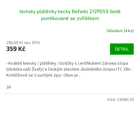
tenisky plátěnky kecky Befado 212P059 šedé
puntíkované se zvířátkem
Skladem
(4 ks)
296,69 Kč bez DPH
359 Kč
DETAIL
- Kvalitní tenisky / plátěnky / botičky s certifikátem Zdrowa stopa
(obdoba naší Žirafy) a českým atestem zkušebního ústavu ITC Zlín.-
Kotníčkové se 2 suchými zipy- Obuv je...
26
Kód:
23648/20