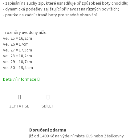
- zapínání na suchy zip, které usnadňuje přizpůsobení boty chodidlu;
- dynamická podešev zajišťující přilnavost na různých površích;
- poutko na zadní straně boty pro snadné obouvání
- rozměry uvedeny níže:
vel. 25 = 16,2cm
vel. 26 = 17cm
vel. 27 = 17,5cm
vel. 28 = 18,2cm
vel. 29 = 18,7cm
vel. 30 = 19,4 cm
Detailní informace
ZEPTAT SE
SDÍLET
Doručení zdarma
již od 1490 Kč na výdejní místa GLS nebo Zásilkovny