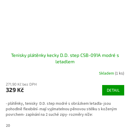
Tenisky plátěnky kecky D.D. step CSB-091A modré s
letadlem
Skladem
(1 ks)
271,90 Kč bez DPH
329 Kč
DETAIL
- plátěnky, tenisky D.D. step modré s obrázkem letadla- jsou
pohodlně flexibilní- mají vyjímatelnou pěnovou stélku s koženým
povrchem- zapínání na 2 suché zipy- rozměry níže:
20