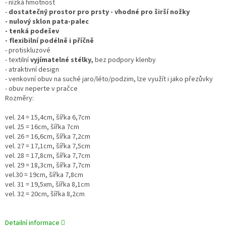
- nízká hmotnost
-
dostatečný prostor pro prsty - vhodné pro širší nožky
- nulový sklon pata-palec
- tenká podešev
- flexibilní podélně i příčně
- protiskluzové
- textilní
vyjímatelné stélky
,
bez podpory klenby
- atraktivní design
- venkovní obuv na suché jaro/léto/podzim, lze využít i jako přezůvky
- obuv neperte v pračce
Rozměry:
vel. 24 = 15,4cm, šířka 6,7cm
vel. 25 = 16cm, šířka 7cm
vel. 26 = 16,6cm, šířka 7,2cm
vel. 27 = 17,1cm, šířka 7,5cm
vel. 28 = 17,8cm, šířka 7,7cm
vel. 29 = 18,3cm, šířka 7,7cm
vel.30 = 19cm, šířka 7,8cm
vel. 31 = 19,5xm, šířka 8,1cm
vel. 32 = 20cm, šířka 8,2cm
Detailní informace