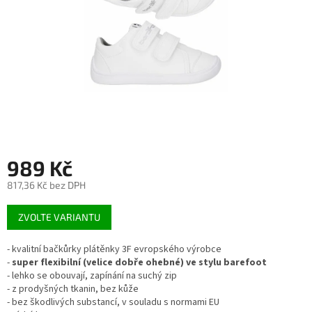
989 Kč
817,36 Kč bez DPH
Měrná
ZVOLTE VARIANTU
cena:
- kvalitní bačkůrky plátěnky 3F evropského výrobce
-
super flexibilní (velice dobře ohebné) ve stylu barefoot
- lehko se obouvají, zapínání na suchý zip
- z prodyšných tkanin, bez kůže
- bez škodlivých substancí, v souladu s normami EU