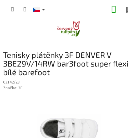
Přejít
NÁKUP
na
obsah
KOŠÍK
Tenisky plátěnky 3F DENVER V
3BE29V/14RW bar3foot super flexi
bílé barefoot
63142/28
Značka:
3F