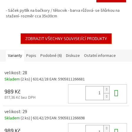
- Sáček pytlík na bačkory / tělocvik - barva růžová- se šňůrkou na
stažení- rozměr cca 35x30cm
ZOBRAZIT VŠECHNY SOUVISEJÍCÍ PRODUKTY
Varianty
Popis
Podobné (6)
Diskuze
Ostatní informace
velikost: 28
Skladem
(2 ks)
| 63142/28
EAN:
5905811266681
Do 
989 Kč
817,36 Kč bez DPH
velikost: 29
Skladem
(2 ks)
| 63142/29
EAN:
5905811266698
Do 
989 Kč