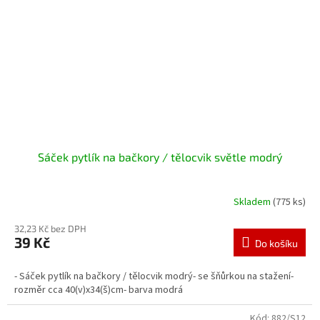
Sáček pytlík na bačkory / tělocvik světle modrý
Skladem
(775 ks)
32,23 Kč bez DPH
39 Kč
Do košíku
- Sáček pytlík na bačkory / tělocvik modrý- se šňůrkou na stažení-
rozměr cca 40(v)x34(š)cm- barva modrá
Kód:
882/S12