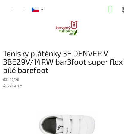
Přejít
NÁKUP
na
obsah
KOŠÍK
Tenisky plátěnky 3F DENVER V
3BE29V/14RW bar3foot super flexi
bílé barefoot
63142/28
Značka:
3F