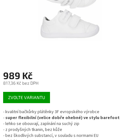
989 Kč
817,36 Kč bez DPH
Měrná
ZVOLTE VARIANTU
cena:
- kvalitní bačkůrky plátěnky 3F evropského výrobce
-
super flexibilní (velice dobře ohebné) ve stylu barefoot
- lehko se obouvají, zapínání na suchý zip
- z prodyšných tkanin, bez kůže
- bez škodlivých substancí, v souladu s normami EU