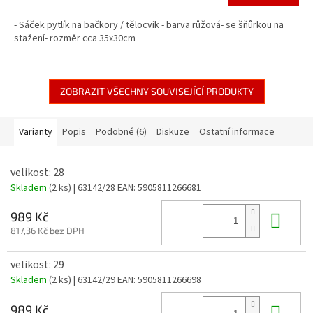
- Sáček pytlík na bačkory / tělocvik - barva růžová- se šňůrkou na
stažení- rozměr cca 35x30cm
ZOBRAZIT VŠECHNY SOUVISEJÍCÍ PRODUKTY
Varianty
Popis
Podobné (6)
Diskuze
Ostatní informace
velikost: 28
Skladem
(2 ks)
| 63142/28
EAN:
5905811266681
Do 
989 Kč
817,36 Kč bez DPH
velikost: 29
Skladem
(2 ks)
| 63142/29
EAN:
5905811266698
Do 
989 Kč