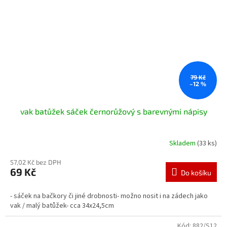
79 Kč
–12 %
vak batůžek sáček černorůžový s barevnými nápisy
Skladem
(33 ks)
57,02 Kč bez DPH
69 Kč
Do košíku
- sáček na bačkory či jiné drobnosti- možno nosit i na zádech jako
vak / malý batůžek- cca 34x24,5cm
Kód:
882/S12