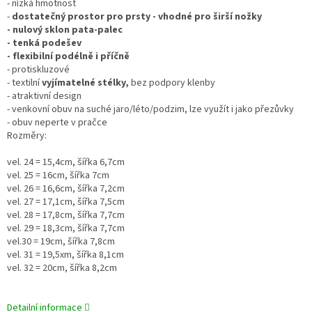
- nízká hmotnost
-
dostatečný prostor pro prsty - vhodné pro širší nožky
- nulový sklon pata-palec
- tenká podešev
- flexibilní podélně i příčně
- protiskluzové
- textilní
vyjímatelné stélky
,
bez podpory klenby
- atraktivní design
- venkovní obuv na suché jaro/léto/podzim, lze využít i jako přezůvky
- obuv neperte v pračce
Rozměry:
vel. 24 = 15,4cm, šířka 6,7cm
vel. 25 = 16cm, šířka 7cm
vel. 26 = 16,6cm, šířka 7,2cm
vel. 27 = 17,1cm, šířka 7,5cm
vel. 28 = 17,8cm, šířka 7,7cm
vel. 29 = 18,3cm, šířka 7,7cm
vel.30 = 19cm, šířka 7,8cm
vel. 31 = 19,5xm, šířka 8,1cm
vel. 32 = 20cm, šířka 8,2cm
Detailní informace