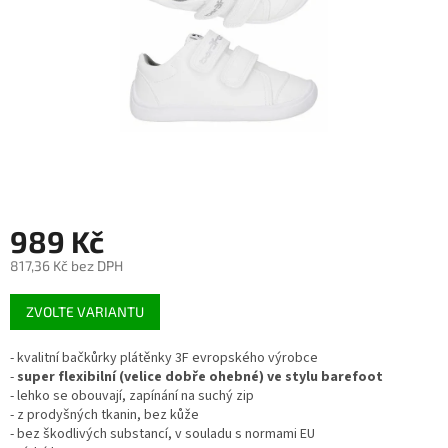
989 Kč
817,36 Kč bez DPH
Měrná
ZVOLTE VARIANTU
cena:
- kvalitní bačkůrky plátěnky 3F evropského výrobce
-
super flexibilní (velice dobře ohebné) ve stylu barefoot
- lehko se obouvají, zapínání na suchý zip
- z prodyšných tkanin, bez kůže
- bez škodlivých substancí, v souladu s normami EU