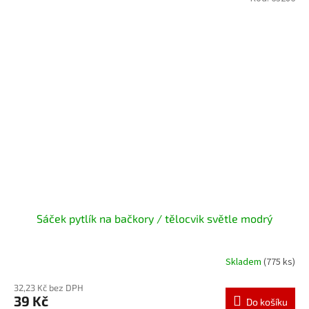
Sáček pytlík na bačkory / tělocvik světle modrý
Skladem
(775 ks)
32,23 Kč bez DPH
39 Kč
Do košíku