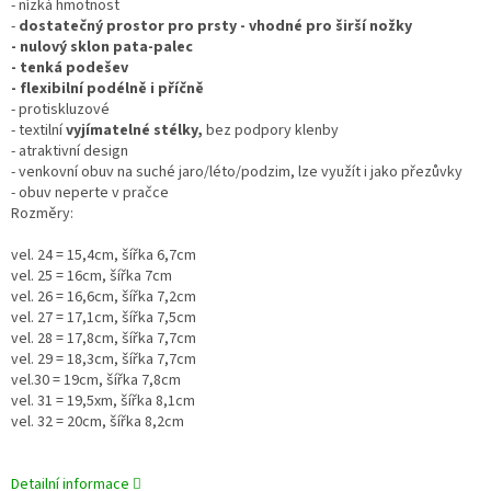
- nízká hmotnost
-
dostatečný prostor pro prsty - vhodné pro širší nožky
- nulový sklon pata-palec
- tenká podešev
- flexibilní podélně i příčně
- protiskluzové
- textilní
vyjímatelné stélky
,
bez podpory klenby
- atraktivní design
- venkovní obuv na suché jaro/léto/podzim, lze využít i jako přezůvky
- obuv neperte v pračce
Rozměry:
vel. 24 = 15,4cm, šířka 6,7cm
vel. 25 = 16cm, šířka 7cm
vel. 26 = 16,6cm, šířka 7,2cm
vel. 27 = 17,1cm, šířka 7,5cm
vel. 28 = 17,8cm, šířka 7,7cm
vel. 29 = 18,3cm, šířka 7,7cm
vel.30 = 19cm, šířka 7,8cm
vel. 31 = 19,5xm, šířka 8,1cm
vel. 32 = 20cm, šířka 8,2cm
Detailní informace