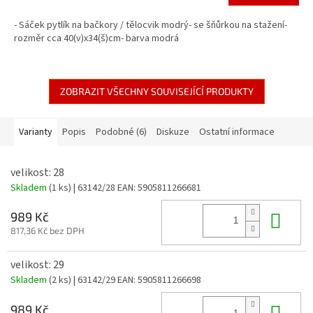
- Sáček pytlík na bačkory / tělocvik modrý- se šňůrkou na stažení-
rozměr cca 40(v)x34(š)cm- barva modrá
ZOBRAZIT VŠECHNY SOUVISEJÍCÍ PRODUKTY
Varianty
Popis
Podobné (6)
Diskuze
Ostatní informace
velikost: 28
Skladem
(1 ks)
| 63142/28
EAN:
5905811266681
Do 
989 Kč
817,36 Kč bez DPH
velikost: 29
Skladem
(2 ks)
| 63142/29
EAN:
5905811266698
Do 
989 Kč