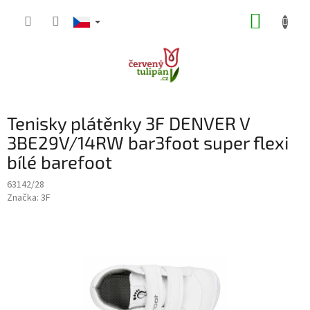
Přejít
NÁKUP
na
obsah
KOŠÍK
Tenisky plátěnky 3F DENVER V
3BE29V/14RW bar3foot super flexi
bílé barefoot
63142/28
Značka:
3F