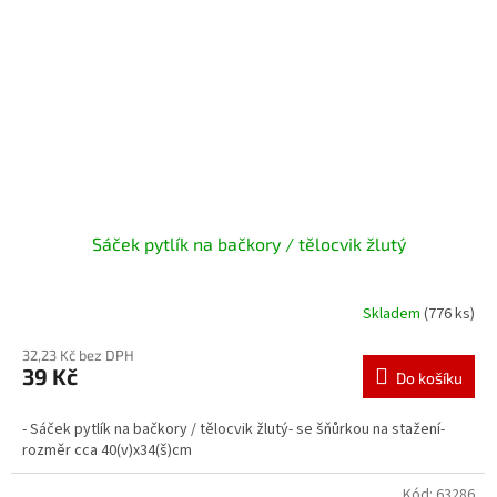
Sáček pytlík na bačkory / tělocvik žlutý
Skladem
(776 ks)
32,23 Kč bez DPH
39 Kč
Do košíku
- Sáček pytlík na bačkory / tělocvik žlutý- se šňůrkou na stažení-
rozměr cca 40(v)x34(š)cm
Kód:
63286