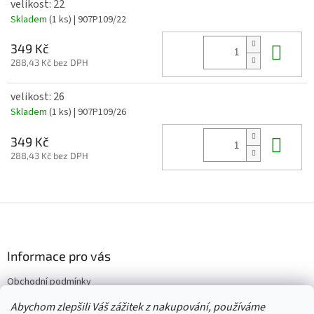
velikost: 22
Skladem
(1 ks)
| 907P109/22
Do 
349 Kč
288,43 Kč bez DPH
velikost: 26
Skladem
(1 ks)
| 907P109/26
Do 
349 Kč
288,43 Kč bez DPH
Z
á
p
a
Informace pro vás
t
Obchodní podmínky
í
Vrácení/výměna/reklamace
Abychom zlepšili Váš zážitek z nakupování, používáme