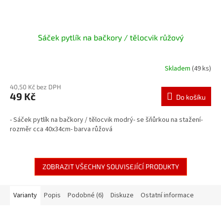
Sáček pytlík na bačkory / tělocvik růžový
Skladem
(49 ks)
40,50 Kč bez DPH
49 Kč
Do košíku
- Sáček pytlík na bačkory / tělocvik modrý- se šňůrkou na stažení-
rozměr cca 40x34cm- barva růžová
ZOBRAZIT VŠECHNY SOUVISEJÍCÍ PRODUKTY
Varianty
Popis
Podobné (6)
Diskuze
Ostatní informace