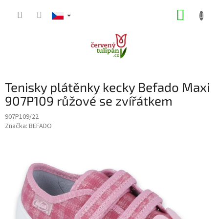
Přejít
NÁKUP
na
obsah
KOŠÍK
Tenisky plátěnky kecky Befado Maxi
907P109 růžové se zvířátkem
907P109/22
Značka:
BEFADO