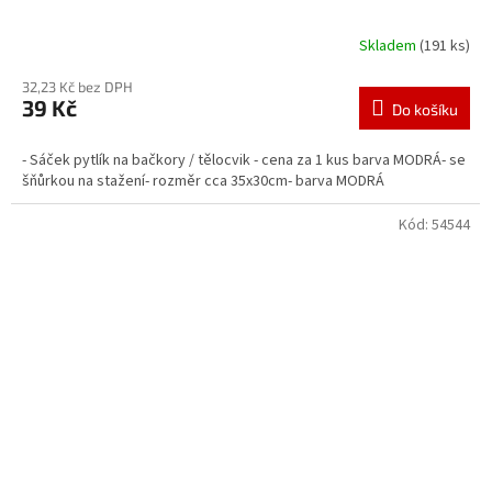
Skladem
(191 ks)
32,23 Kč bez DPH
39 Kč
Do košíku
- Sáček pytlík na bačkory / tělocvik - cena za 1 kus barva MODRÁ- se
šňůrkou na stažení- rozměr cca 35x30cm- barva MODRÁ
Kód:
54544