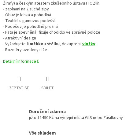
Žirafy) a českým atestem zkušebního ústavu ITC Zlín.
- zapínaní na 2 suché zipy
- Obuv je lehká a pohodlná
- Textilní s gumovou podešví
- Podešev je pohodlně pružná
- Pata je zpevněná, fixuje chodidlo ve správné poloze
- Atraktivní design
- Vyžadujete-li
měkkou stélku
, dokupte si
vložky
- Rozměry uvedeny níže
Detailní informace
ZEPTAT SE
SDÍLET
Doručení zdarma
již od 1490 Kč na výdejní místa GLS nebo Zásilkovny
Vše skladem