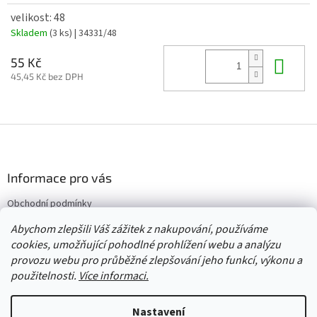
velikost: 48
Skladem
(3 ks)
| 34331/48
Do 
55 Kč
45,45 Kč bez DPH
Z
á
p
a
Informace pro vás
t
Obchodní podmínky
í
Vrácení/výměna/reklamace
Abychom zlepšili Váš zážitek z nakupování, používáme
Velkoobchod
cookies, umožňující pohodlné prohlížení webu a analýzu
provozu webu pro průběžné zlepšování jeho funkcí, výkonu a
použitelnosti.
Více informaci.
Vytvořil Shoptet
Nastavení