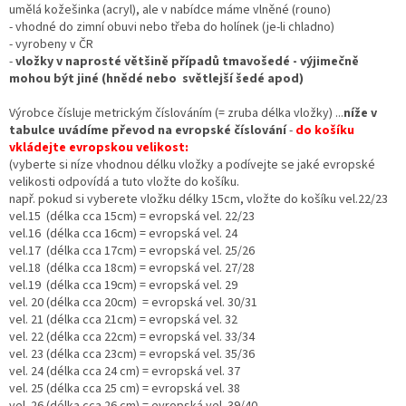
umělá kožešinka (acryl), ale v nabídce máme vlněné (rouno)
- vhodné do zimní obuvi nebo třeba do holínek (je-li chladno)
- vyrobeny v ČR
-
vložky v naprosté většině případů tmavošedé - výjimečně
mohou být jiné (hnědé nebo světlejší šedé apod)
Výrobce čísluje metrickým číslováním (= zruba délka vložky) ...
níže v
tabulce uvádíme převod na evropské číslování
-
do košíku
vkládejte evropskou velikost:
(vyberte si níze vhodnou délku vložky a podívejte se jaké evropské
velikosti odpovídá a tuto vložte do košíku.
např. pokud si vyberete vložku délky 15cm, vložte do košíku vel.22/23
vel.15 (délka cca 15cm) = evropská vel. 22/23
vel.16 (délka cca 16cm) = evropská vel. 24
vel.17 (délka cca 17cm) = evropská vel. 25/26
vel.18 (délka cca 18cm) = evropská vel. 27/28
vel.19 (délka cca 19cm) = evropská vel. 29
vel. 20 (délka cca 20cm) = evropská vel. 30/31
vel. 21 (délka cca 21cm) = evropská vel. 32
vel. 22 (délka cca 22cm) = evropská vel. 33/34
vel. 23 (délka cca 23cm) = evropská vel. 35/36
vel. 24 (délka cca 24 cm) = evropská vel. 37
vel. 25 (délka cca 25 cm) = evropská vel. 38