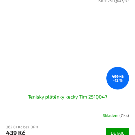
Kód:
251Q047/37
499 Kč
–12 %
Tenisky plátěnky kecky Tim 251Q047
Skladem
(7 ks)
362,81 Kč bez DPH
439 Kč
DETAIL