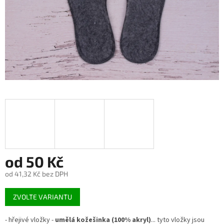
od
50 Kč
od
41,32 Kč
bez DPH
Měrná
ZVOLTE VARIANTU
cena:
- hřejivé vložky -
umělá kožešinka (100% akryl)
... tyto vložky jsou