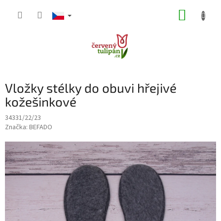
Přejít
NÁKUP
na
obsah
KOŠÍK
Vložky stélky do obuvi hřejivé
kožešinkové
34331/22/23
Značka:
BEFADO