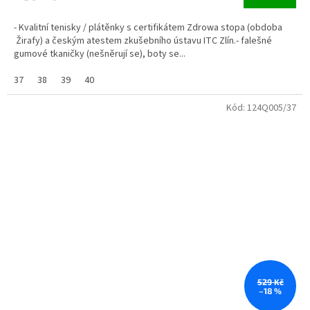
- Kvalitní tenisky / plátěnky s certifikátem Zdrowa stopa (obdoba
Žirafy) a českým atestem zkušebního ústavu ITC Zlín.- falešné
gumové tkaničky (nešněrují se), boty se...
37
38
39
40
Kód:
124Q005/37
529 Kč
–18 %