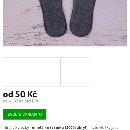
od
50 Kč
od
41,32 Kč
bez DPH
Měrná
ZVOLTE VARIANTU
cena:
- hřejivé vložky -
umělá kožešinka (100% akryl)
... tyto vložky jsou