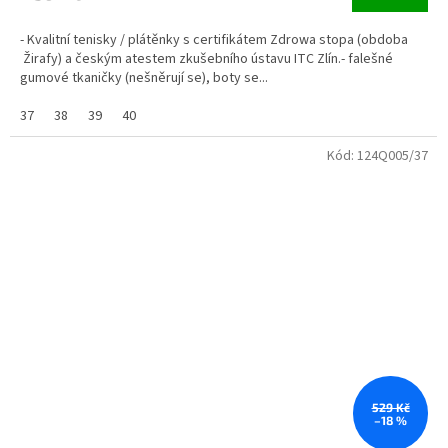
- Kvalitní tenisky / plátěnky s certifikátem Zdrowa stopa (obdoba
Žirafy) a českým atestem zkušebního ústavu ITC Zlín.- falešné
gumové tkaničky (nešněrují se), boty se...
37
38
39
40
Kód:
124Q005/37
529 Kč
–18 %