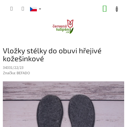
Přejít
NÁKUP
na
obsah
KOŠÍK
Vložky stélky do obuvi hřejivé
kožešinkové
34331/22/23
Značka:
BEFADO