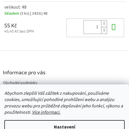
velikost: 48
Skladem
(3 ks)
| 34331/48
Do 
55 Kč
45,45 Kč bez DPH
Z
á
p
a
Informace pro vás
t
Obchodní podmínky
í
Vrácení/výměna/reklamace
Abychom zlepšili Váš zážitek z nakupování, používáme
Velkoobchod
cookies, umožňující pohodlné prohlížení webu a analýzu
provozu webu pro průběžné zlepšování jeho funkcí, výkonu a
použitelnosti.
Více informaci.
Vytvořil Shoptet
Nastavení