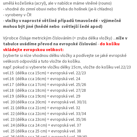
umělá kožešinka (acryl), ale v nabídce máme vlněné (rouno)
- vhodné do zimní obuvi nebo třeba do holínek (je-li chladno)
- vyrobeny v ČR
-
vložky v naprosté většině případů tmavošedé - výjimečně
mohou být jiné (hnědé nebo světlejší šedé apod)
Výrobce čísluje metrickým číslováním (= zruba délka vložky) ...
níže v
tabulce uvádíme převod na evropské číslování
-
do košíku
vkládejte evropskou velikost:
(vyberte si níze vhodnou délku vložky a podívejte se jaké evropské
velikosti odpovídá a tuto vložte do košíku.
např. pokud si vyberete vložku délky 15cm, vložte do košíku vel.22/23
vel.15 (délka cca 15cm) = evropská vel. 22/23
vel.16 (délka cca 16cm) = evropská vel. 24
vel.17 (délka cca 17cm) = evropská vel. 25/26
vel.18 (délka cca 18cm) = evropská vel. 27/28
vel.19 (délka cca 19cm) = evropská vel. 29
vel. 20 (délka cca 20cm) = evropská vel. 30/31
vel. 21 (délka cca 21cm) = evropská vel. 32
vel. 22 (délka cca 22cm) = evropská vel. 33/34
vel. 23 (délka cca 23cm) = evropská vel. 35/36
vel. 24 (délka cca 24 cm) = evropská vel. 37
vel. 25 (délka cca 25 cm) = evropská vel. 38