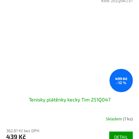
Kód:
251Q047/37
499 Kč
–12 %
Tenisky plátěnky kecky Tim 251Q047
Skladem
(7 ks)
362,81 Kč bez DPH
439 Kč
DETAIL