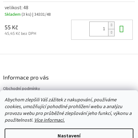
velikost: 48
Skladem
(3 ks)
| 34331/48
Do 
55 Kč
45,45 Kč bez DPH
Z
á
p
a
Informace pro vás
t
Obchodní podmínky
í
Vrácení/výměna/reklamace
Abychom zlepšili Váš zážitek z nakupování, používáme
Velkoobchod
cookies, umožňující pohodlné prohlížení webu a analýzu
provozu webu pro průběžné zlepšování jeho funkcí, výkonu a
použitelnosti.
Více informaci.
Vytvořil Shoptet
Nastavení