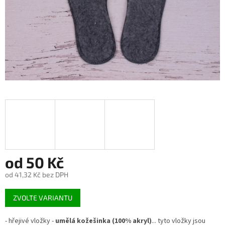
od
50 Kč
od
41,32 Kč
bez DPH
Měrná
ZVOLTE VARIANTU
cena:
- hřejivé vložky -
umělá kožešinka (100% akryl)
... tyto vložky jsou