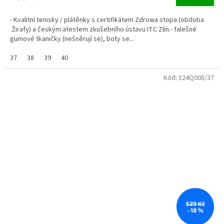
- Kvalitní tenisky / plátěnky s certifikátem Zdrowa stopa (obdoba
Žirafy) a českým atestem zkušebního ústavu ITC Zlín.- falešné
gumové tkaničky (nešněrují se), boty se...
37
38
39
40
Kód:
124Q005/37
529 Kč
–18 %