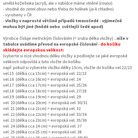
umělá kožešinka (acryl), ale v nabídce máme vlněné (rouno)
- vhodné do zimní obuvi nebo třeba do holínek (je-li chladno)
- vyrobeny v ČR
-
vložky v naprosté většině případů tmavošedé - výjimečně
mohou být jiné (hnědé nebo světlejší šedé apod)
Výrobce čísluje metrickým číslováním (= zruba délka vložky) ...
níže v
tabulce uvádíme převod na evropské číslování
-
do košíku
vkládejte evropskou velikost:
(vyberte si níze vhodnou délku vložky a podívejte se jaké evropské
velikosti odpovídá a tuto vložte do košíku.
např. pokud si vyberete vložku délky 15cm, vložte do košíku vel.22/23
vel.15 (délka cca 15cm) = evropská vel. 22/23
vel.16 (délka cca 16cm) = evropská vel. 24
vel.17 (délka cca 17cm) = evropská vel. 25/26
vel.18 (délka cca 18cm) = evropská vel. 27/28
vel.19 (délka cca 19cm) = evropská vel. 29
vel. 20 (délka cca 20cm) = evropská vel. 30/31
vel. 21 (délka cca 21cm) = evropská vel. 32
vel. 22 (délka cca 22cm) = evropská vel. 33/34
vel. 23 (délka cca 23cm) = evropská vel. 35/36
vel. 24 (délka cca 24 cm) = evropská vel. 37
vel. 25 (délka cca 25 cm) = evropská vel. 38