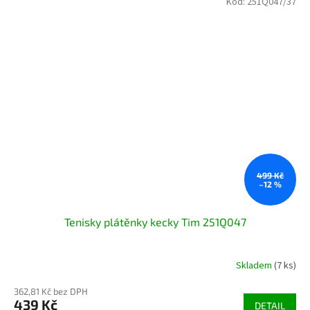
Kód:
251Q047/37
499 Kč
–12 %
Tenisky plátěnky kecky Tim 251Q047
Skladem
(7 ks)
362,81 Kč bez DPH
439 Kč
DETAIL