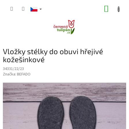
Přejít
NÁKUP
na
obsah
KOŠÍK
Vložky stélky do obuvi hřejivé
kožešinkové
34331/22/23
Značka:
BEFADO