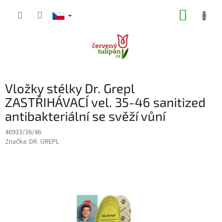
Přejít
NÁKUP
na
obsah
KOŠÍK
Vložky stélky Dr. Grepl
ZASTŘIHÁVACÍ vel. 35-46 sanitized
antibakteriální se svěží vůní
46933/36/46
Značka:
DR. GREPL