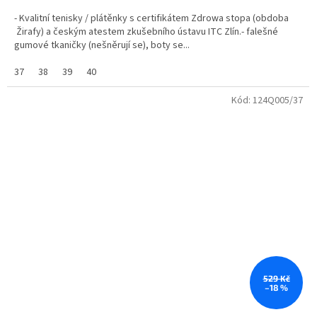
- Kvalitní tenisky / plátěnky s certifikátem Zdrowa stopa (obdoba
Žirafy) a českým atestem zkušebního ústavu ITC Zlín.- falešné
gumové tkaničky (nešněrují se), boty se...
37
38
39
40
Kód:
124Q005/37
529 Kč
–18 %