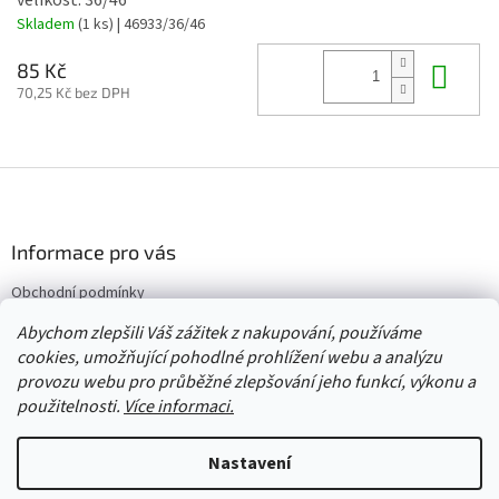
velikost: 36/46
Skladem
(1 ks)
| 46933/36/46
Do 
85 Kč
70,25 Kč bez DPH
Z
á
p
a
Informace pro vás
t
Obchodní podmínky
í
Vrácení/výměna/reklamace
Abychom zlepšili Váš zážitek z nakupování, používáme
Velkoobchod
cookies, umožňující pohodlné prohlížení webu a analýzu
provozu webu pro průběžné zlepšování jeho funkcí, výkonu a
použitelnosti.
Více informaci.
Vytvořil Shoptet
Nastavení