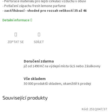
- Perforace materiálu pro lepší cirkulaci vzduchu v obuvi
- Potlačení zápachu fresh lemone parfume
-
zastřihávací - vhodné pro rozsah velikostí 35 až 46
Detailní informace
ZEPTAT SE
SDÍLET
Doručení zdarma
již od 1490 Kč na výdejní místa GLS nebo Zásilkovny
Vše skladem
50 000 produktů skladem, okamžitě k prodeji
Související produkty
Kód:
251Q047/37