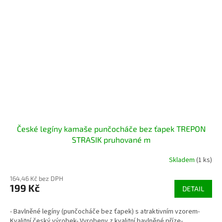
České legíny kamaše punčocháče bez ťapek TREPON
STRASIK pruhované m
Skladem
(1 ks)
164,46 Kč bez DPH
199 Kč
DETAIL
- Bavlněné legíny (punčocháče bez ťapek) s atraktivním vzorem-
Kvalitní český výrobek- Vyrobeny z kvalitní bavlněné příze-