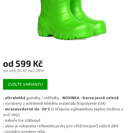
od
599 Kč
od
495,04 Kč
bez DPH
Měrná
ZVOLTE VARIANTU
cena:
-
ultralehké
gumáky / sněhulky -
NOVINKA - barva jasně zelená
- vyrobeny z extrémně lehkého materiálu (kopolymér EVA)
-
mrazuvzdorné do -30°C
(s hřejivou vyjímatelnou teplou vložkou z
ovčí vlny)
- nahoře lze stáhnout
- obuv je vybavena reflexními prvky pro větší bezpečí vašich dětí
- rozměry uvedeny níže: