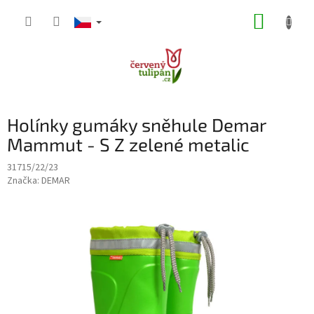
Přejít
NÁKUP
na
obsah
KOŠÍK
Holínky gumáky sněhule Demar
Mammut - S Z zelené metalic
31715/22/23
Značka:
DEMAR