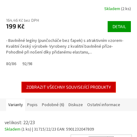
Skladem
(2 ks)
164,46 Kč bez DPH
199 Kč
DETAIL
- Bavlněné legíny (punčocháče bez ťapek) s atraktivním vzorem-
Kvalitní český výrobek- Vyrobeny z kvalitní bavlněné příze-
Pohodlné při nošení díky přidanému elastanu,...
80/86
92/98
ZOBRAZIT VŠECHNY SOUVISEJÍCÍ PRODUKTY
Varianty
Popis
Podobné (6)
Diskuze
Ostatní informace
velikost: 22/23
Skladem
(1 ks)
| 31715/22/23
EAN:
5901232047809