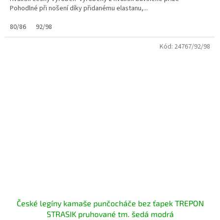
Pohodlné při nošení díky přidanému elastanu,...
80/86
92/98
Kód:
24767/92/98
České legíny kamaše punčocháče bez ťapek TREPON
STRASIK pruhované tm. šedá modrá