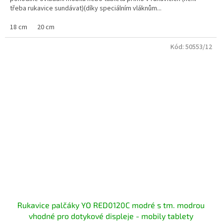
třeba rukavice sundávat)(díky speciálním vláknům...
18 cm
20 cm
Kód:
50553/12
Rukavice palčáky YO RED0120C modré s tm. modrou
vhodné pro dotykové displeje - mobily tablety