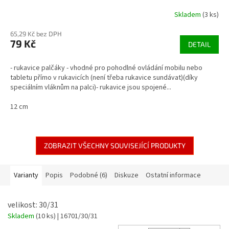
Skladem
(3 ks)
65,29 Kč bez DPH
79 Kč
DETAIL
- rukavice palčáky - vhodné pro pohodlné ovládání mobilu nebo
tabletu přímo v rukavicích (není třeba rukavice sundávat)(díky
speciálním vláknům na palci)- rukavice jsou spojené...
12 cm
ZOBRAZIT VŠECHNY SOUVISEJÍCÍ PRODUKTY
Varianty
Popis
Podobné (6)
Diskuze
Ostatní informace
velikost: 30/31
Skladem
(10 ks)
| 16701/30/31