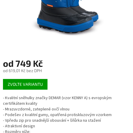
od
749 Kč
od
619,01 Kč
bez DPH
Měrná
ZVOLTE VARIANTU
cena:
- Kvalitní sněhulky značky DEMAR (vzor KENNY A) s evropským
certifikátem kvality
- Mrazuvzdorné, zateplené ovčí vlnou
- Podešev z kvalitní gumy, opatřená protiskluzovým vzorkem
- Vpředu zip pro snadnější obouvání + šňůrka na stažení
- Atraktivní design
- Rozměry níže: