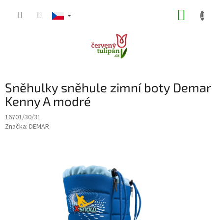
Přejít
NÁKUP
na
obsah
KOŠÍK
Sněhulky sněhule zimní boty Demar
Kenny A modré
16701/30/31
Značka:
DEMAR