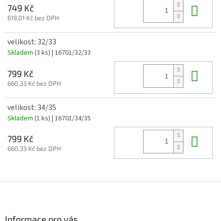
Do 
749 Kč
619,01 Kč bez DPH
velikost: 32/33
Skladem
(3 ks)
| 16701/32/33
Do 
799 Kč
660,33 Kč bez DPH
velikost: 34/35
Skladem
(1 ks)
| 16701/34/35
Do 
799 Kč
660,33 Kč bez DPH
Z
á
p
a
Informace pro vás