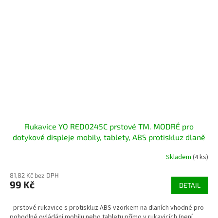
Rukavice YO RED0245C prstové TM. MODRÉ pro
dotykové displeje mobily, tablety, ABS protiskluz dlaně
Skladem
(4 ks)
81,82 Kč bez DPH
99 Kč
DETAIL
- prstové rukavice s protiskluz ABS vzorkem na dlaních vhodné pro
pohodlné ovládání mobilu nebo tabletu přímo v rukavicích (není