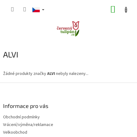
Přejít
NÁKUP
na
obsah
KOŠÍK
ALVI
Žádné produkty značky
ALVI
nebyly nalezeny...
Z
á
p
a
Informace pro vás
t
Obchodní podmínky
í
Vrácení/výměna/reklamace
Velkoobchod