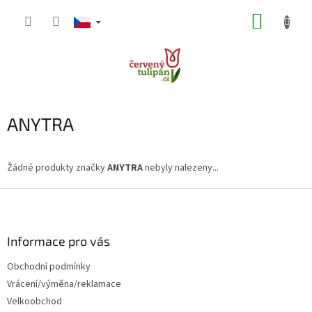
Přejít
NÁKUP
na
obsah
KOŠÍK
ANYTRA
Žádné produkty značky
ANYTRA
nebyly nalezeny...
Z
á
p
a
Informace pro vás
t
Obchodní podmínky
í
Vrácení/výměna/reklamace
Velkoobchod