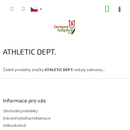
Přejít
NÁKUP
na
obsah
KOŠÍK
ATHLETIC DEPT.
Žádné produkty značky
ATHLETIC DEPT.
nebyly nalezeny...
Z
á
p
a
Informace pro vás
t
Obchodní podmínky
í
Vrácení/výměna/reklamace
Velkoobchod