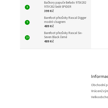
Bačkory papuče Befado 975X202
975Y202 šedé SPIDER
399 Kč
Barefoot přezůvky Rascal Digger
modré s bagrem
489 Kč
Barefoot přezůvky Rascal Six-
Seven Black černé
489 Kč
Z
á
p
a
t
Informac
í
Obchodní 
Vrácení/vý
Velkoobch