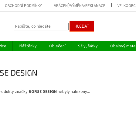
OBCHODNÍ PODMÍNKY
VRÁCENÍ/VÝMĚNA/REKLAMACE
VELKOOB
HLEDAT
vice
Pláštěnky
Oblečení
Šály, šátky
Obalový mater
SE DESIGN
rodukty značky
BORSE DESIGN
nebyly nalezeny...