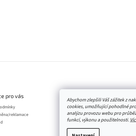
e pro vás
Abychom zlepšili Váš zážitek z n
cookies, umožňující pohodlné pro
podmínky
analýzu provozu webu pro průběž
měna/reklamace
funkcí, výkonu a použitelnosti.
Víc
od
Nastavení