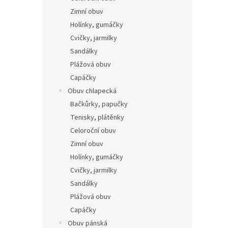
n
Zimní obuv
e
Holínky, gumáčky
l
Cvičky, jarmilky
Sandálky
Plážová obuv
Capáčky
Obuv chlapecká
Bačkůrky, papučky
Tenisky, plátěnky
Celoroční obuv
Zimní obuv
Holínky, gumáčky
Cvičky, jarmilky
Sandálky
Plážová obuv
Capáčky
Obuv pánská