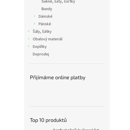
Sukně, šaty, šortky
Bundy
Dámské
Pánské
Šály, šátky
Obalový materiál
Doplňky
Doprodej
Přijímáme online platby
Top 10 produktů