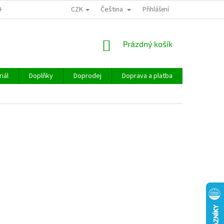
CZK
Čeština
CHOD
Přihlášení
NÁKUPNÍ
Prázdný košík
KOŠÍK
iál
Doplňky
Doprodej
Doprava a platba
Hodnocen