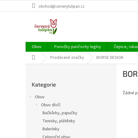
Přejít
obchod@cervenytulipan.cz
na
obsah
Obuv
Ponožky punčochy legíny
Čepice, ruka
Domů
Prodávané značky
BORSE DESIGN
P
BOR
o
Přeskočit
s
Kategorie
kategorie
t
Žádné p
r
Obuv
a
Obuv dívčí
n
Bačkůrky, papučky
n
í
Tenisky, plátěnky
p
Balerínky
a
Celoroční obuv