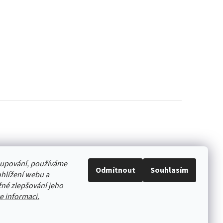
akupování, používáme
Odmítnout
Souhlasím
hlížení webu a
né zlepšování jeho
e informaci.