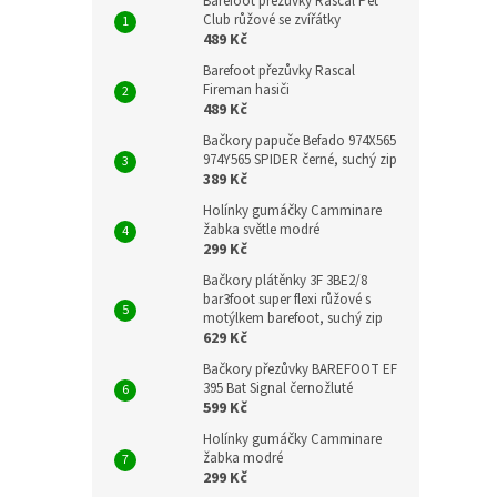
Barefoot přezůvky Rascal Pet
Club růžové se zvířátky
489 Kč
Barefoot přezůvky Rascal
Fireman hasiči
489 Kč
Bačkory papuče Befado 974X565
974Y565 SPIDER černé, suchý zip
389 Kč
Holínky gumáčky Camminare
žabka světle modré
299 Kč
Bačkory plátěnky 3F 3BE2/8
bar3foot super flexi růžové s
motýlkem barefoot, suchý zip
629 Kč
Bačkory přezůvky BAREFOOT EF
395 Bat Signal černožluté
599 Kč
Holínky gumáčky Camminare
žabka modré
299 Kč