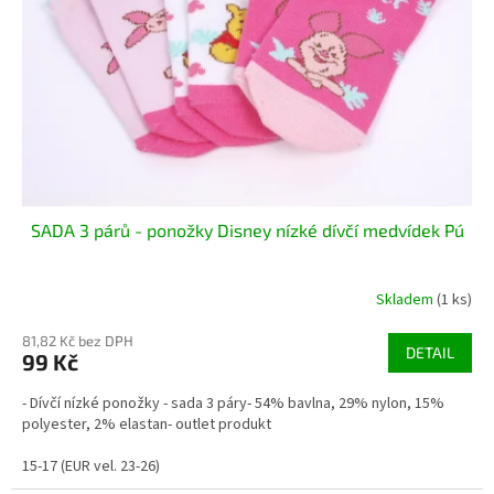
r
u
o
k
d
t
u
ů
k
t
ů
SADA 3 párů - ponožky Disney nízké dívčí medvídek Pú
Skladem
(1 ks)
81,82 Kč bez DPH
DETAIL
99 Kč
- Dívčí nízké ponožky - sada 3 páry- 54% bavlna, 29% nylon, 15%
polyester, 2% elastan- outlet produkt
15-17 (EUR vel. 23-26)