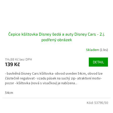
Čepice kšiltovka Disney šedá a auty Disney Cars - 2.j.
podřený obrázek
Skladem
(1 ks)
114,88 Kč bez DPH
DETAIL
139 Kč
- bavlněná Disney Cars kšiltovka- obvod uveden 54cm, obvod lze
částečně regulovat - vzadu pásek na suchý zip- atraktivní motiv-
pozor - kšiltovka (nová s visačkou) je nabízena...
54cm
Kód:
53795/50