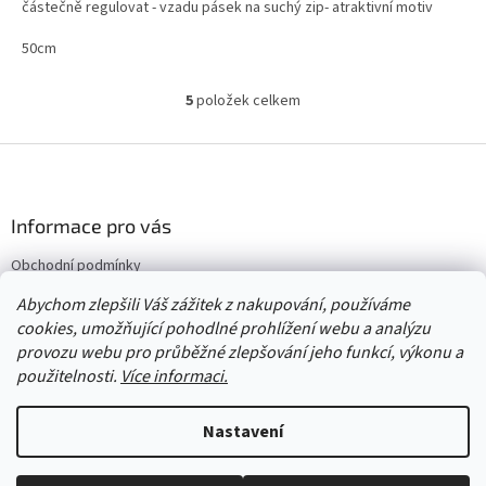
částečně regulovat - vzadu pásek na suchý zip- atraktivní motiv
50cm
5
položek celkem
O
v
l
Z
á
á
d
p
a
a
Informace pro vás
c
t
í
Obchodní podmínky
í
p
Vrácení/výměna/reklamace
r
Abychom zlepšili Váš zážitek z nakupování, používáme
v
Velkoobchod
cookies, umožňující pohodlné prohlížení webu a analýzu
k
provozu webu pro průběžné zlepšování jeho funkcí, výkonu a
y
použitelnosti.
Více informaci.
v
ý
Vytvořil Shoptet
p
Nastavení
i
s
u
Copyright 2026
Červený Tulipán
. Všechna práva vyhrazena.
Upravit