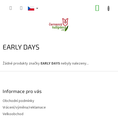
Přejít
NÁKUP
na
obsah
KOŠÍK
EARLY DAYS
Žádné produkty značky
EARLY DAYS
nebyly nalezeny...
Z
á
p
a
Informace pro vás
t
Obchodní podmínky
í
Vrácení/výměna/reklamace
Velkoobchod