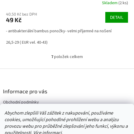
Skladem
(2 ks)
40,50 Kč bez DPH
DETAIL
49 Kč
- antibakteriální bambus ponožky- velmi příjemné na nošení
26,5-29 ( EUR vel. 40-43)
7
položek celkem
O
v
l
Z
á
á
d
p
a
a
Informace pro vás
c
t
í
Obchodní podmínky
í
p
Vrácení/výměna/reklamace
r
Abychom zlepšili Váš zážitek z nakupování, používáme
v
Velkoobchod
cookies, umožňující pohodlné prohlížení webu a analýzu
k
provozu webu pro průběžné zlepšování jeho funkcí, výkonu a
y
použitelnosti.
Více informaci.
v