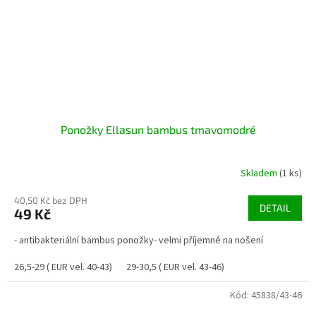
Ponožky Ellasun bambus tmavomodré
Skladem
(1 ks)
40,50 Kč bez DPH
DETAIL
49 Kč
- antibakteriální bambus ponožky- velmi příjemné na nošení
26,5-29 ( EUR vel. 40-43)
29-30,5 ( EUR vel. 43-46)
Kód:
45838/43-46