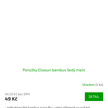
Ponožky Ellasun bambus šedý melír
Skladem
(1 ks)
40,50 Kč bez DPH
DETAIL
49 Kč
- antibakteriální bambus ponožky- velmi příjemné na nošení