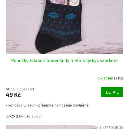
r
u
o
k
d
t
u
ů
k
t
ů
Ponožky Ellasun tmavošedý melír s tyrkys vzorkem
Skladem
(2 ks)
40,50 Kč bez DPH
DETAIL
49 Kč
- ponožky Ellasun - příjemné na nošení- bavlněné
23-25 (EUR vel. 35-38)
Kód:
45850/35-38