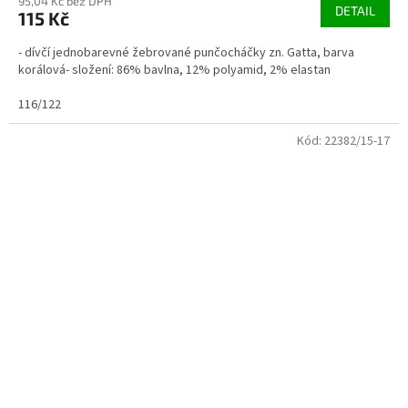
95,04 Kč bez DPH
DETAIL
115 Kč
- dívčí jednobarevné žebrované punčocháčky zn. Gatta, barva
korálová- složení: 86% bavlna, 12% polyamid, 2% elastan
116/122
Kód:
22382/15-17