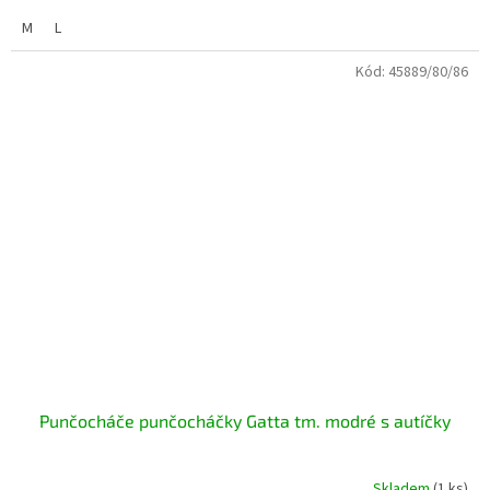
M
L
Kód:
45889/80/86
Punčocháče punčocháčky Gatta tm. modré s autíčky
Skladem
(1 ks)