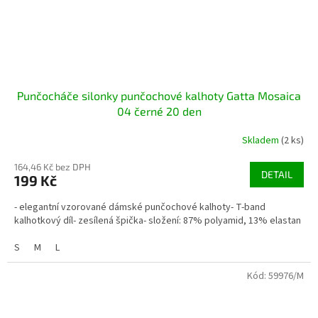
Punčocháče silonky punčochové kalhoty Gatta Mosaica
04 černé 20 den
Skladem
(2 ks)
164,46 Kč bez DPH
DETAIL
199 Kč
- elegantní vzorované dámské punčochové kalhoty- T-band
kalhotkový díl- zesílená špička- složení: 87% polyamid, 13% elastan
S
M
L
Kód:
59976/M