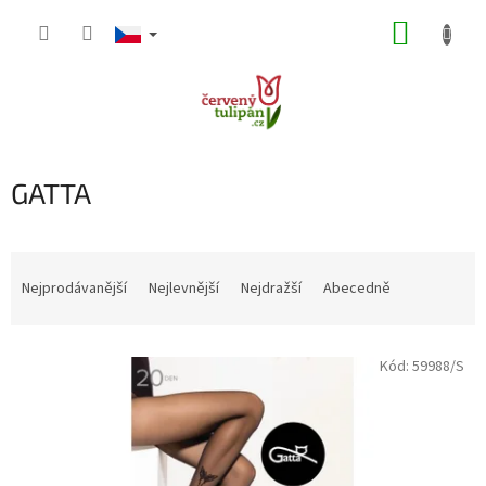
Přejít
NÁKUP
na
obsah
KOŠÍK
GATTA
Ř
a
Nejprodávanější
Nejlevnější
Nejdražší
Abecedně
z
e
V
n
Kód:
59988/S
ý
í
p
p
i
r
s
o
p
d