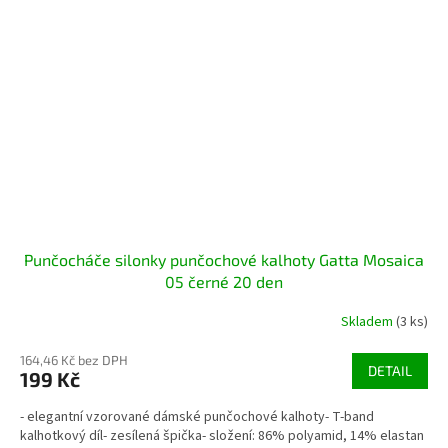
Punčocháče silonky punčochové kalhoty Gatta Mosaica
05 černé 20 den
Skladem
(3 ks)
164,46 Kč bez DPH
DETAIL
199 Kč
- elegantní vzorované dámské punčochové kalhoty- T-band
kalhotkový díl- zesílená špička- složení: 86% polyamid, 14% elastan