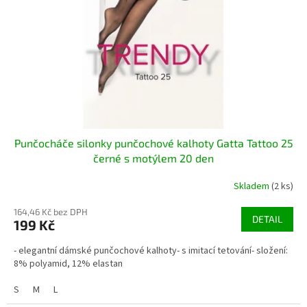
r
u
o
k
d
t
u
ů
k
t
ů
Punčocháče silonky punčochové kalhoty Gatta Tattoo 25
černé s motýlem 20 den
Skladem
(2 ks)
164,46 Kč bez DPH
DETAIL
199 Kč
- elegantní dámské punčochové kalhoty- s imitací tetování- složení:
8% polyamid, 12% elastan
S
M
L