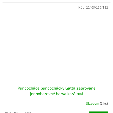
Kód:
22469/116/122
Punčocháče punčocháčky Gatta žebrované
jednobarevné barva korálová
Skladem
(1 ks)