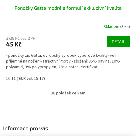
Ponožky Gatta modré s formulí exkluzivní kvalita
Skladem
(3 ks)
37,19 Kč bez DPH
DETAIL
45 Kč
- ponožky zn. Gatta, evropský výrobek výběrové kvality- velmi
příjemné na nošení- atraktivní motiv - složení: 85% bavlna, 10%
polyamid, 3% polypropylen, 2% elastan- certifikát...
10-11 ( EUR vel. 15-17)
10
položek celkem
O
v
l
Z
á
á
d
p
a
a
Informace pro vás
c
t
í