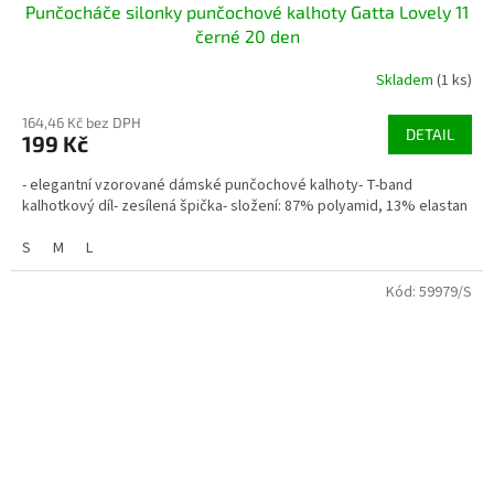
Punčocháče silonky punčochové kalhoty Gatta Lovely 11
černé 20 den
Skladem
(1 ks)
164,46 Kč bez DPH
DETAIL
199 Kč
- elegantní vzorované dámské punčochové kalhoty- T-band
kalhotkový díl- zesílená špička- složení: 87% polyamid, 13% elastan
S
M
L
Kód:
59979/S