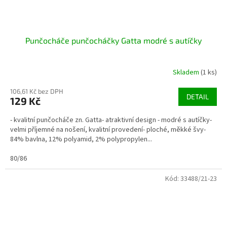
Punčocháče punčocháčky Gatta modré s autíčky
Skladem
(1 ks)
106,61 Kč bez DPH
DETAIL
129 Kč
- kvalitní punčocháče zn. Gatta- atraktivní design - modré s autíčky-
velmi příjemné na nošení, kvalitní provedení- ploché, měkké švy-
84% bavlna, 12% polyamid, 2% polypropylen...
80/86
Kód:
33488/21-23