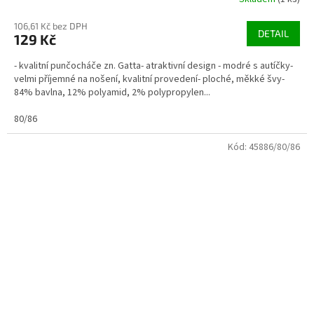
106,61 Kč bez DPH
DETAIL
129 Kč
- kvalitní punčocháče zn. Gatta- atraktivní design - modré s autíčky-
velmi příjemné na nošení, kvalitní provedení- ploché, měkké švy-
84% bavlna, 12% polyamid, 2% polypropylen...
80/86
Kód:
45886/80/86