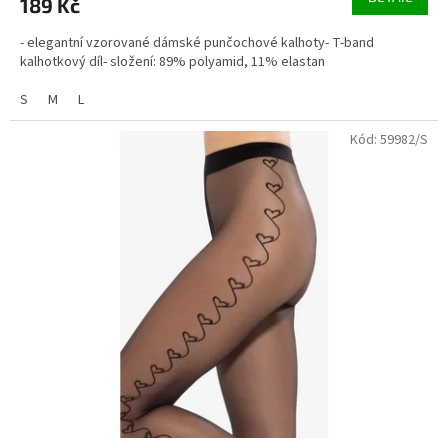
189 Kč
- elegantní vzorované dámské punčochové kalhoty- T-band
kalhotkový díl- složení: 89% polyamid, 11% elastan
S
M
L
Kód:
59982/S