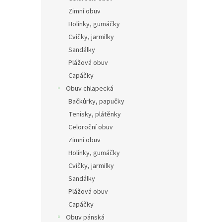
n
Zimní obuv
e
Holínky, gumáčky
l
Cvičky, jarmilky
Sandálky
Plážová obuv
Capáčky
Obuv chlapecká
Bačkůrky, papučky
Tenisky, plátěnky
Celoroční obuv
Zimní obuv
Holínky, gumáčky
Cvičky, jarmilky
Sandálky
Plážová obuv
Capáčky
Obuv pánská