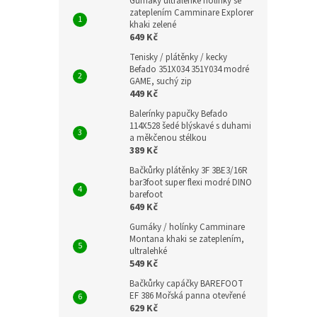
Gumáky ultralehké holínky se
zateplením Camminare Explorer
khaki zelené
649 Kč
Tenisky / plátěnky / kecky
Befado 351X034 351Y034 modré
GAME, suchý zip
449 Kč
Balerínky papučky Befado
114X528 šedé blýskavé s duhami
a měkčenou stélkou
389 Kč
Bačkůrky plátěnky 3F 3BE3/16R
bar3foot super flexi modré DINO
barefoot
649 Kč
Gumáky / holínky Camminare
Montana khaki se zateplením,
ultralehké
549 Kč
Bačkůrky capáčky BAREFOOT
EF 386 Mořská panna otevřené
629 Kč