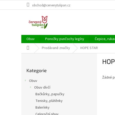
Přejít
obchod@cervenytulipan.cz
na
obsah
Obuv
Ponožky punčochy legíny
Čepice, ruka
Domů
Prodávané značky
HOPE STAR
P
HOP
o
Přeskočit
s
Kategorie
kategorie
t
Žádné p
r
Obuv
a
Obuv dívčí
n
Bačkůrky, papučky
n
í
Tenisky, plátěnky
p
Balerínky
a
Celoroční obuv