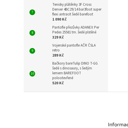
Tenisky plátěnky 3F Cross
Denver 4BC29/14 bar3foot super
flexi antracit šedé barefoot
1 090 Kč
Pantofle přezůvky ADANEX Per
Pedes 25581 tm. šedé plstěné
329 Kč
Vojenské pantofle AČR ČSLA
retro
289 Kč
Bačkory bareTulip DINO T-GG
šedé s dinosaury, s šedým
lemem BAREFOOT
polootevřené
520 Kč
Z
á
p
a
t
Informac
í