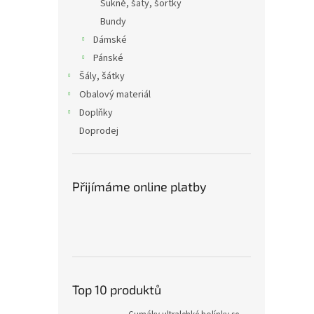
Sukně, šaty, šortky
Bundy
Dámské
Pánské
Šály, šátky
Obalový materiál
Doplňky
Doprodej
Přijímáme online platby
Top 10 produktů