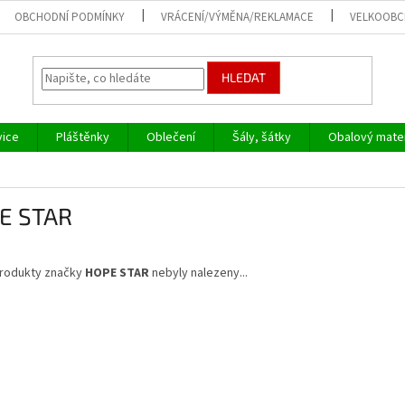
OBCHODNÍ PODMÍNKY
VRÁCENÍ/VÝMĚNA/REKLAMACE
VELKOOB
HLEDAT
vice
Pláštěnky
Oblečení
Šály, šátky
Obalový mater
E STAR
rodukty značky
HOPE STAR
nebyly nalezeny...