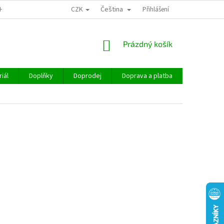
CZK
Čeština
CHOD
Přihlášení
NÁKUPNÍ
Prázdný košík
KOŠÍK
iál
Doplňky
Doprodej
Doprava a platba
Hodnocen