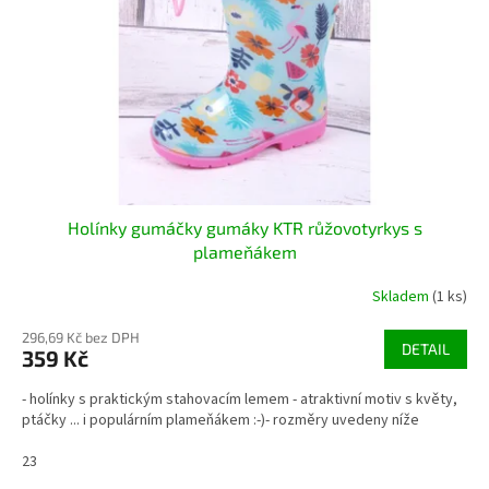
r
u
o
k
d
t
u
ů
k
t
ů
Holínky gumáčky gumáky KTR růžovotyrkys s
plameňákem
Skladem
(1 ks)
296,69 Kč bez DPH
DETAIL
359 Kč
- holínky s praktickým stahovacím lemem - atraktivní motiv s květy,
ptáčky ... i populárním plameňákem :-)- rozměry uvedeny níže
23