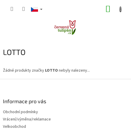
Přejít
NÁKUP
na
obsah
KOŠÍK
LOTTO
Žádné produkty značky
LOTTO
nebyly nalezeny...
Z
á
p
a
Informace pro vás
t
Obchodní podmínky
í
Vrácení/výměna/reklamace
Velkoobchod