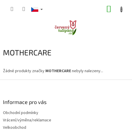
Přejít
NÁKUP
na
obsah
KOŠÍK
MOTHERCARE
Žádné produkty značky
MOTHERCARE
nebyly nalezeny...
Z
á
p
a
Informace pro vás
t
Obchodní podmínky
í
Vrácení/výměna/reklamace
Velkoobchod